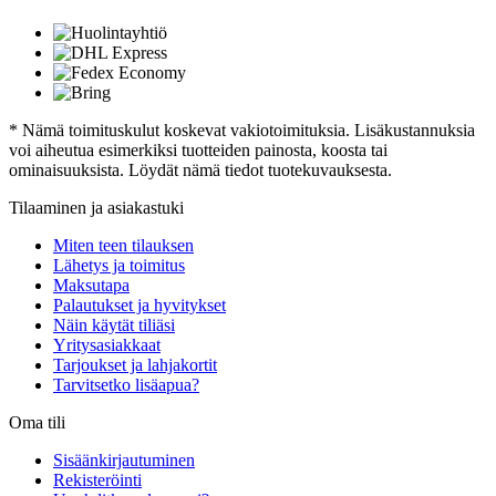
* Nämä toimituskulut koskevat vakiotoimituksia. Lisäkustannuksia
voi aiheutua esimerkiksi tuotteiden painosta, koosta tai
ominaisuuksista. Löydät nämä tiedot tuotekuvauksesta.
Tilaaminen ja asiakastuki
Miten teen tilauksen
Lähetys ja toimitus
Maksutapa
Palautukset ja hyvitykset
Näin käytät tiliäsi
Yritysasiakkaat
Tarjoukset ja lahjakortit
Tarvitsetko lisäapua?
Oma tili
Sisäänkirjautuminen
Rekisteröinti