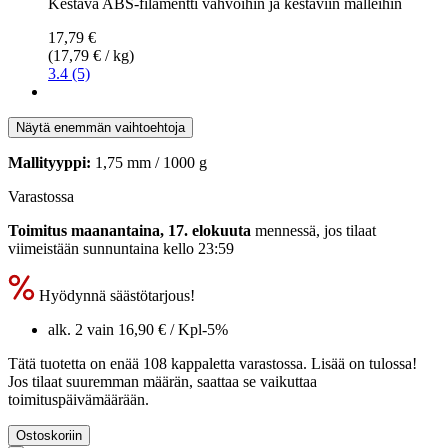
Kestävä ABS-filamentti vahvoihin ja kestäviin malleihin
17,79 €
(17,79 € / kg)
3.4 (5)
Näytä enemmän vaihtoehtoja
Mallityyppi:
1,75 mm / 1000 g
Varastossa
Toimitus maanantaina, 17. elokuuta
mennessä, jos tilaat
viimeistään
sunnuntaina kello 23:59
Hyödynnä säästötarjous!
alk. 2 vain
16,90 €
/ Kpl
-5%
Tätä tuotetta on enää 108 kappaletta varastossa. Lisää on tulossa!
Jos tilaat suuremman määrän, saattaa se vaikuttaa
toimituspäivämäärään.
Ostoskoriin