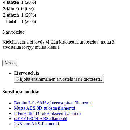
4 tähteä
1
(20%)
3 tähteä
0
(0%)
2 tähteä
1
(20%)
1 tähti
1
(20%)
5
arvostelua
Kielellä suomi ei löydy yhtään kirjoitettua arvostelua, mutta 3
arvostelua löytyy muilla kielillä.
Näytä
Ei arvosteluja
Kirjoita ensimmäinen arvostelu tästä tuotteesta.
Suosittuja luokkia:
Bambu Lab AMS-yhteensopivat filamentit
Musta ABS 3D-tulostusfilamentti
Filamentti 3D-tulostukseen 1,75 mm
GEEETECH ABS-filamentti
1,75 mm ABS-filamentti