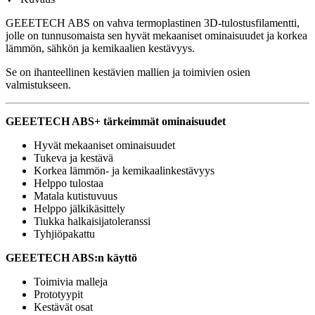
GEEETECH ABS on vahva termoplastinen 3D-tulostusfilamentti,
jolle on tunnusomaista sen hyvät mekaaniset ominaisuudet ja korkea
lämmön, sähkön ja kemikaalien kestävyys.
Se on ihanteellinen kestävien mallien ja toimivien osien
valmistukseen.
GEEETECH ABS+ tärkeimmät ominaisuudet
Hyvät mekaaniset ominaisuudet
Tukeva ja kestävä
Korkea lämmön- ja kemikaalinkestävyys
Helppo tulostaa
Matala kutistuvuus
Helppo jälkikäsittely
Tiukka halkaisijatoleranssi
Tyhjiöpakattu
GEEETECH ABS:n käyttö
Toimivia malleja
Prototyypit
Kestävät osat