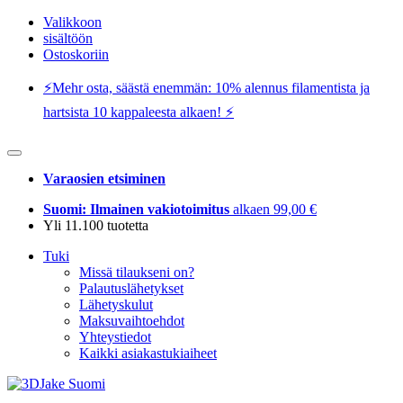
Valikkoon
sisältöön
Ostoskoriin
⚡️Mehr osta, säästä enemmän: 10% alennus filamentista ja
hartsista 10 kappaleesta alkaen! ⚡️
Varaosien etsiminen
Suomi: Ilmainen vakiotoimitus
alkaen 99,00 €
Yli 11.100 tuotetta
Tuki
Missä tilaukseni on?
Palautuslähetykset
Lähetyskulut
Maksuvaihtoehdot
Yhteystiedot
Kaikki asiakastukiaiheet