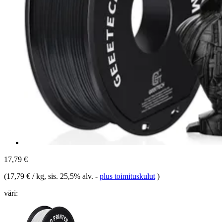
17,79 €
(
17,79 € / kg
, sis. 25,5% alv.
-
plus toimituskulut
)
väri: