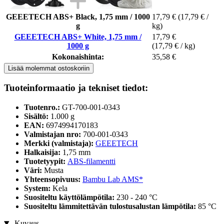
GEEETECH ABS+ Black, 1,75 mm / 1000
17,79 €
(17,79 € /
g
kg)
GEEETECH ABS+ White, 1,75 mm /
17,79 €
1000 g
(17,79 € / kg)
Kokonaishinta:
35,58 €
Lisää molemmat ostoskoriin
Tuoteinformaatio ja tekniset tiedot:
Tuotenro.:
GT-700-001-0343
Sisältö:
1.000 g
EAN:
6974994170183
Valmistajan nro:
700-001-0343
Merkki (valmistaja):
GEEETECH
Halkaisija:
1,75 mm
Tuotetyypit:
ABS-filamentti
Väri:
Musta
Yhteensopivuus:
Bambu Lab AMS*
System:
Kela
Suositeltu käyttölämpötila:
230 - 240 °C
Suositeltu lämmitettävän tulostusalustan lämpötila:
85 °C
Kuvaus