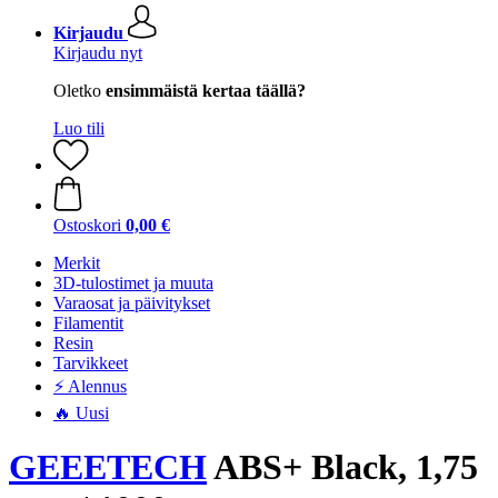
Kirjaudu
Kirjaudu nyt
Oletko
ensimmäistä kertaa täällä?
Luo tili
Ostoskori
0,00 €
Merkit
3D-tulostimet ja muuta
Varaosat ja päivitykset
Filamentit
Resin
Tarvikkeet
⚡ Alennus
🔥 Uusi
GEEETECH
ABS+ Black, 1,75