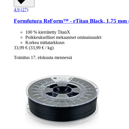
4.9 (27)
Formfutura
ReForm™ -​ rTitan Black, 1,75 mm (
100 % kierrätetty TitanX
Poikkeukselliset mekaaniset ominaisuudet
Korkea mittatarkkuus
33,99 €
(33,99 € / kg)
Toimitus 17. elokuuta mennessä