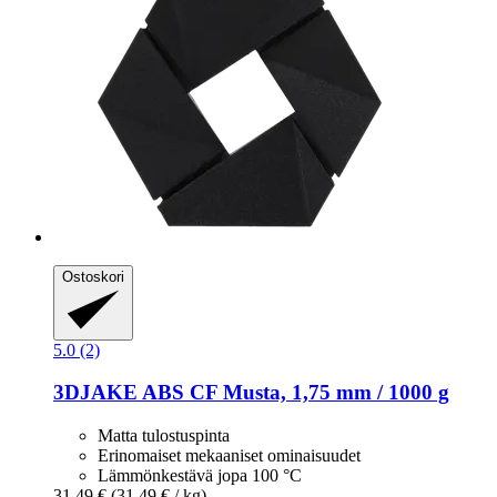
Ostoskori
5.0 (2)
3DJAKE
ABS CF Musta, 1,75 mm / 1000 g
Matta tulostuspinta
Erinomaiset mekaaniset ominaisuudet
Lämmönkestävä jopa 100 °C
31,49 €
(31,49 € / kg)