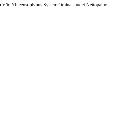
a
Väri
Yhteensopivuus
System
Ominaisuudet
Nettopaino