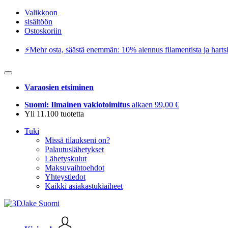
Valikkoon
sisältöön
Ostoskoriin
⚡️Mehr osta, säästä enemmän: 10% alennus filamentista ja hartsi
Varaosien etsiminen
Suomi: Ilmainen vakiotoimitus
alkaen 99,00 €
Yli 11.100 tuotetta
Tuki
Missä tilaukseni on?
Palautuslähetykset
Lähetyskulut
Maksuvaihtoehdot
Yhteystiedot
Kaikki asiakastukiaiheet