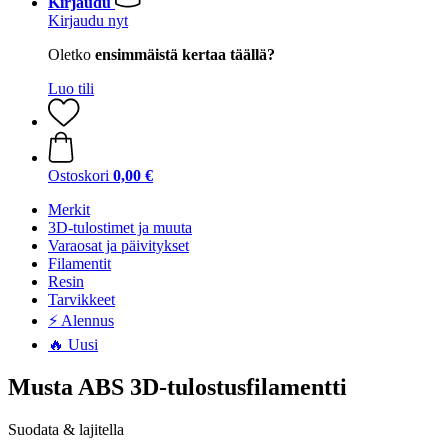
Kirjaudu
Kirjaudu nyt
Oletko
ensimmäistä kertaa täällä?
Luo tili
Ostoskori
0,00 €
Merkit
3D-tulostimet ja muuta
Varaosat ja päivitykset
Filamentit
Resin
Tarvikkeet
⚡ Alennus
🔥 Uusi
Musta ABS 3D-tulostusfilamentti
Suodata & lajitella