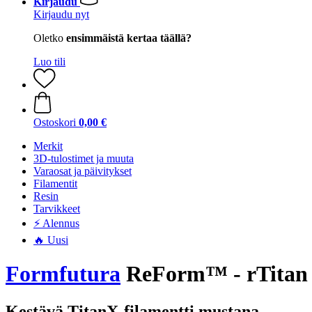
Kirjaudu
Kirjaudu nyt
Oletko
ensimmäistä kertaa täällä?
Luo tili
Ostoskori
0,00 €
Merkit
3D-tulostimet ja muuta
Varaosat ja päivitykset
Filamentit
Resin
Tarvikkeet
⚡ Alennus
🔥 Uusi
Formfutura
ReForm™ - rTitan B
Kestävä TitanX-filamentti mustana