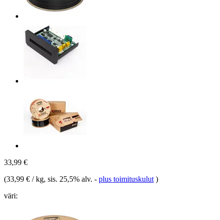
33,99 €
(
33,99 € / kg
, sis. 25,5% alv.
-
plus toimituskulut
)
väri: