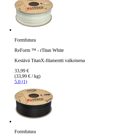
Formfutura
ReForm ™ - rTitan White
Kestävä TitanX-filamentti valkoisena
33,99 €
(33,99 € / kg)
5.0 (1)
Formfutura