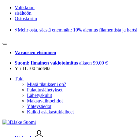
Valikkoon
sisältöön
Ostoskoriin
⚡️Mehr osta, säästä enemmän: 10% alennus filamentista ja hartsi
Varaosien etsiminen
Suomi: Ilmainen vakiotoimitus
alkaen 99,00 €
Yli 11.100 tuotetta
Tuki
Missä tilaukseni on?
Palautuslähetykset
Lähetyskulut
Maksuvaihtoehdot
Yhteystiedot
Kaikki asiakastukiaiheet