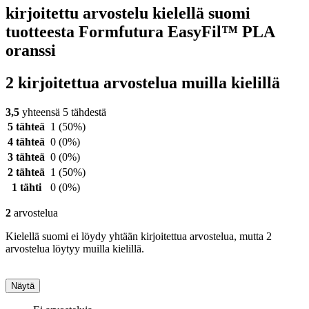
kirjoitettu arvostelu kielellä suomi
tuotteesta Formfutura EasyFil™ PLA
oranssi
2 kirjoitettua arvostelua muilla kielillä
3,5
yhteensä 5 tähdestä
5 tähteä
1
(50%)
4 tähteä
0
(0%)
3 tähteä
0
(0%)
2 tähteä
1
(50%)
1 tähti
0
(0%)
2
arvostelua
Kielellä suomi ei löydy yhtään kirjoitettua arvostelua, mutta 2
arvostelua löytyy muilla kielillä.
Näytä