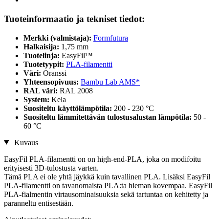
Tuoteinformaatio ja tekniset tiedot:
Merkki (valmistaja):
Formfutura
Halkaisija:
1,75 mm
Tuotelinja:
EasyFil™
Tuotetyypit:
PLA-filamentti
Väri:
Oranssi
Yhteensopivuus:
Bambu Lab AMS*
RAL väri:
RAL 2008
System:
Kela
Suositeltu käyttölämpötila:
200 - 230 °C
Suositeltu lämmitettävän tulostusalustan lämpötila:
50 -
60 °C
Kuvaus
EasyFil PLA-filamentti on on high-end-PLA, joka on modifoitu
erityisesti 3D-tulostusta varten.
Tämä PLA ei ole yhtä jäykkä kuin tavallinen PLA. Lisäksi EasyFil
PLA-filamentti on tavanomaista PLA:ta hieman kovempaa. EasyFil
PLA-fialmentin virtausominaisuuksia sekä tartuntaa on kehitetty ja
paranneltu entisestään.