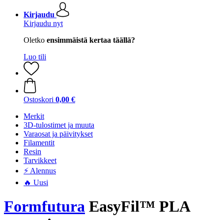
Kirjaudu
Kirjaudu nyt
Oletko
ensimmäistä kertaa täällä?
Luo tili
Ostoskori
0,00 €
Merkit
3D-tulostimet ja muuta
Varaosat ja päivitykset
Filamentit
Resin
Tarvikkeet
⚡ Alennus
🔥 Uusi
Formfutura
EasyFil™ PLA