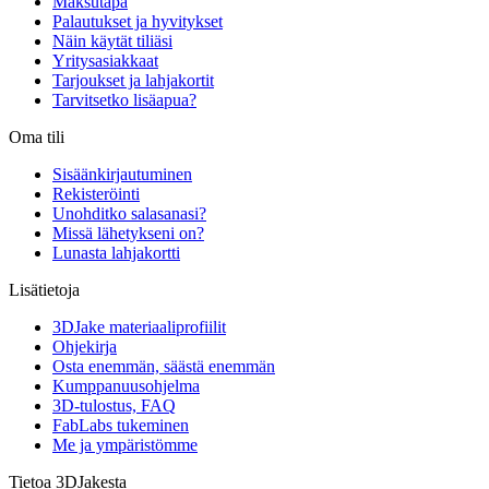
Maksutapa
Palautukset ja hyvitykset
Näin käytät tiliäsi
Yritysasiakkaat
Tarjoukset ja lahjakortit
Tarvitsetko lisäapua?
Oma tili
Sisäänkirjautuminen
Rekisteröinti
Unohditko salasanasi?
Missä lähetykseni on?
Lunasta lahjakortti
Lisätietoja
3DJake materiaaliprofiilit
Ohjekirja
Osta enemmän, säästä enemmän
Kumppanuusohjelma
3D-tulostus, FAQ
FabLabs tukeminen
Me ja ympäristömme
Tietoa 3DJakesta