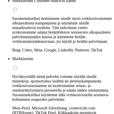
Markkinointi Customer-Match:in kautta
Suostumuksellasi tiedotamme sinulle myös verkkosivustomme
ulkopuolisista kampanjoista ja näytämme sinulle
asiaankuuluvia tuotteita. Tätä tarkoitusta varten
synkronoimme salatut henkilötietosi seuraavien ulkopuolisten
palveluntarjoajien kanssa ja käytämme heidän
verkkomainontakanaviaan, jos käytät jo heidän palvelujaan:
Bing, Criteo, Meta, Google, LinkedIn, Pinterest, TikTok
Markkinointi
Hyväksymällä nämä palvelut voimme näyttää sinulle
mainoksia, sponsoroitua sisältöä tai alennuskampanjoita
verkkosivustostamme tai tuotteistamme selaus- ja
ostokäyttäytymisesi perusteella ja mitata niiden onnistumista.
Suostumuksellasi käytämme tällä verkkosivustolla seuraavia
kolmannen osapuolen palveluita:
Meta-Pixel, Microsoft Advertising, creativecdn.com
(RTBHouse), TikTok Pixel, Klikkauksiin perustuvat