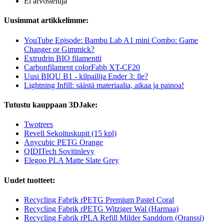
Ei arvosteluja
Uusimmat artikkelimme:
YouTube Episode: Bambu Lab A1 mini Combo: Game
Changer or Gimmick?
Extrudrin BIO filamentti
Carbonfilament colorFabb XT-CF20
Uusi BIQU B1 - kilpailija Ender 3: lle?
Lightning Infill: säästä materiaalia, aikaa ja painoa!
Tutustu kauppaan 3DJake:
Twotrees
Revell Sekoituskupit (15 kpl)
Anycubic PETG Orange
QIDITech Sovitinlevy
Elegoo PLA Matte Slate Grey
Uudet tuotteet:
Recycling Fabrik rPETG Premium Pastel Coral
Recycling Fabrik rPETG Witziger Wal (Harmaa)
Recycling Fabrik rPLA Refill Milder Sanddorn (Oranssi)