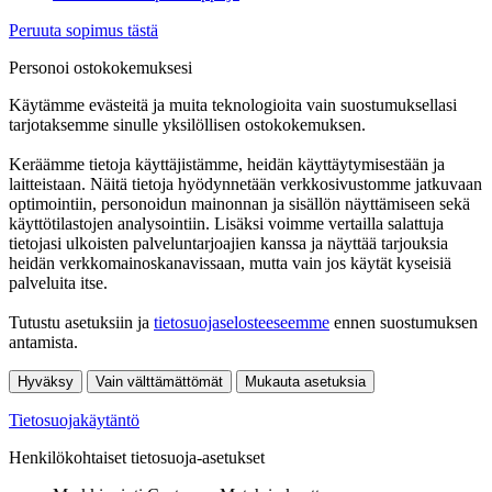
Peruuta sopimus tästä
Personoi ostokokemuksesi
Käytämme evästeitä ja muita teknologioita vain suostumuksellasi
tarjotaksemme sinulle yksilöllisen ostokokemuksen.
Keräämme tietoja käyttäjistämme, heidän käyttäytymisestään ja
laitteistaan. Näitä tietoja hyödynnetään verkkosivustomme jatkuvaan
optimointiin, personoidun mainonnan ja sisällön näyttämiseen sekä
käyttötilastojen analysointiin. Lisäksi voimme vertailla salattuja
tietojasi ulkoisten palveluntarjoajien kanssa ja näyttää tarjouksia
heidän verkkomainoskanavissaan, mutta vain jos käytät kyseisiä
palveluita itse.
Tutustu asetuksiin ja
tietosuojaselosteeseemme
ennen suostumuksen
antamista.
Hyväksy
Vain välttämättömät
Mukauta asetuksia
Tietosuojakäytäntö
Henkilökohtaiset tietosuoja-asetukset