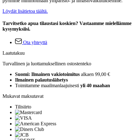
pyrimme minimoimaan ympäristö- ja ilmastovaikutuksemme.
Löydät lisätietoa täältä.
Tarvitsetko apua tilaustasi koskien? Vastaamme mielellämme
kysymyksiisi.
Ota yhteyttä
Laatutakuu
Turvallinen ja luottamuksellinen ostostenteko
Suomi: Ilmainen vakiotoimitus
alkaen 99,00 €
Ilmainen palautuslähetys
Toimitamme maailmanlaajuisesti
yli 40 maahan
Mukavat maksutavat
Tilisiirto