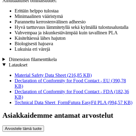
Ainutlaatuiset ominaisuudet:
Erittäin helppo tulostaa
Minimaalinen vääristymä
Parannettu kerrostenvälinen adheesio
Hyvä tarttuvuus lämmitetyllä sekä kylmällä tulostusalustalla
Vahvempaa ja iskunkestävämpää kuin tavallinen PLA
Käsiteltäessä lähes hajuton
Biologisesti hajoava
Lukuisia eri värejä
Dimension filamenttikela
Lataukset
Material Safety Data Sheet
(216,85 KB)
Declaration of Conformity for Food Contact - EU
(390,78
KB)
Declaration of Conformity for Food Contact - FDA
(182,36
KB)
Technical Data Sheet_FormFutura EasyFil PLA
(994,57 KB)
Asiakkaidemme antamat arvostelut
Arvostele tämä tuote