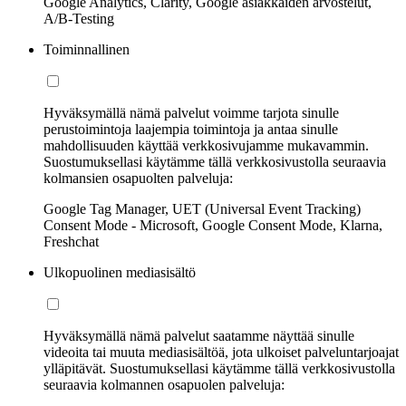
Google Analytics, Clarity, Google asiakkaiden arvostelut,
A/B-Testing
Toiminnallinen
Hyväksymällä nämä palvelut voimme tarjota sinulle
perustoimintoja laajempia toimintoja ja antaa sinulle
mahdollisuuden käyttää verkkosivujamme mukavammin.
Suostumuksellasi käytämme tällä verkkosivustolla seuraavia
kolmansien osapuolten palveluja:
Google Tag Manager, UET (Universal Event Tracking)
Consent Mode - Microsoft, Google Consent Mode, Klarna,
Freshchat
Ulkopuolinen mediasisältö
Hyväksymällä nämä palvelut saatamme näyttää sinulle
videoita tai muuta mediasisältöä, jota ulkoiset palveluntarjoajat
ylläpitävät. Suostumuksellasi käytämme tällä verkkosivustolla
seuraavia kolmannen osapuolen palveluja: