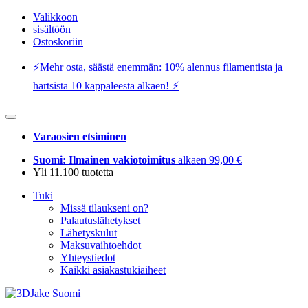
Valikkoon
sisältöön
Ostoskoriin
⚡️Mehr osta, säästä enemmän: 10% alennus filamentista ja
hartsista 10 kappaleesta alkaen! ⚡️
Varaosien etsiminen
Suomi: Ilmainen vakiotoimitus
alkaen 99,00 €
Yli 11.100 tuotetta
Tuki
Missä tilaukseni on?
Palautuslähetykset
Lähetyskulut
Maksuvaihtoehdot
Yhteystiedot
Kaikki asiakastukiaiheet