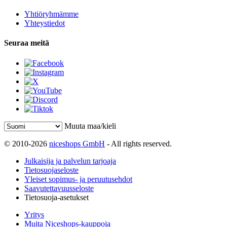
Yhtiöryhmämme
Yhteystiedot
Seuraa meitä
Muuta maa/kieli
© 2010-2026
niceshops GmbH
- All rights reserved.
Julkaisija ja palvelun tarjoaja
Tietosuojaseloste
Yleiset sopimus- ja peruutusehdot
Saavutettavuusseloste
Tietosuoja-asetukset
Yritys
Muita Niceshops-kauppoja