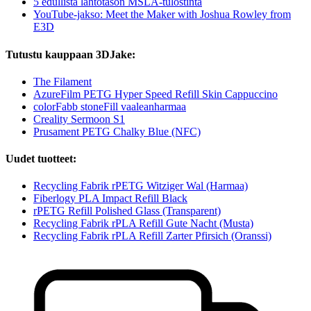
5 edullista lähtötason MSLA-tulostinta
YouTube-jakso: Meet the Maker with Joshua Rowley from
E3D
Tutustu kauppaan 3DJake:
The Filament
AzureFilm PETG Hyper Speed Refill Skin Cappuccino
colorFabb stoneFill vaaleanharmaa
Creality Sermoon S1
Prusament PETG Chalky Blue (NFC)
Uudet tuotteet:
Recycling Fabrik rPETG Witziger Wal (Harmaa)
Fiberlogy PLA Impact Refill Black
rPETG Refill Polished Glass (Transparent)
Recycling Fabrik rPLA Refill Gute Nacht (Musta)
Recycling Fabrik rPLA Refill Zarter Pfirsich (Oranssi)