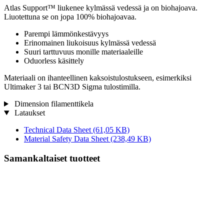
Atlas Support™ liukenee kylmässä vedessä ja on biohajoava.
Liuotettuna se on jopa 100% biohajoavaa.
Parempi lämmönkestävyys
Erinomainen liukoisuus kylmässä vedessä
Suuri tarttuvuus monille materiaaleille
Oduorless käsittely
Materiaali on ihanteellinen kaksoistulostukseen, esimerkiksi
Ultimaker 3 tai BCN3D Sigma tulostimilla.
Dimension filamenttikela
Lataukset
Technical Data Sheet
(61,05 KB)
Material Safety Data Sheet
(238,49 KB)
Samankaltaiset tuotteet