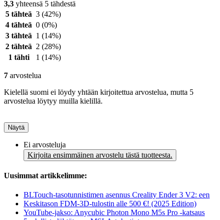
3,3
yhteensä 5 tähdestä
5 tähteä
3
(42%)
4 tähteä
0
(0%)
3 tähteä
1
(14%)
2 tähteä
2
(28%)
1 tähti
1
(14%)
7
arvostelua
Kielellä suomi ei löydy yhtään kirjoitettua arvostelua, mutta 5
arvostelua löytyy muilla kielillä.
Näytä
Ei arvosteluja
Kirjoita ensimmäinen arvostelu tästä tuotteesta.
Uusimmat artikkelimme:
BLTouch-tasotunnistimen asennus Creality Ender 3 V2: een
Keskitason FDM-3D-tulostin alle 500 €! (2025 Edition)
YouTube-jakso: Anycubic Photon Mono M5s Pro -katsaus