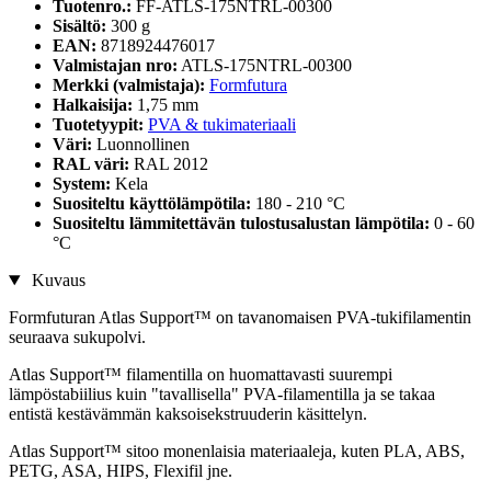
Tuotenro.:
FF-ATLS-175NTRL-00300
Sisältö:
300 g
EAN:
8718924476017
Valmistajan nro:
ATLS-175NTRL-00300
Merkki (valmistaja):
Formfutura
Halkaisija:
1,75 mm
Tuotetyypit:
PVA & tukimateriaali
Väri:
Luonnollinen
RAL väri:
RAL 2012
System:
Kela
Suositeltu käyttölämpötila:
180 - 210 °C
Suositeltu lämmitettävän tulostusalustan lämpötila:
0 - 60
°C
Kuvaus
Formfuturan Atlas Support™ on tavanomaisen PVA-tukifilamentin
seuraava sukupolvi.
Atlas Support™ filamentilla on huomattavasti suurempi
lämpöstabiilius kuin "tavallisella" PVA-filamentilla ja se takaa
entistä kestävämmän kaksoisekstruuderin käsittelyn.
Atlas Support™ sitoo monenlaisia ​​materiaaleja, kuten PLA, ABS,
PETG, ASA, HIPS, Flexifil jne.