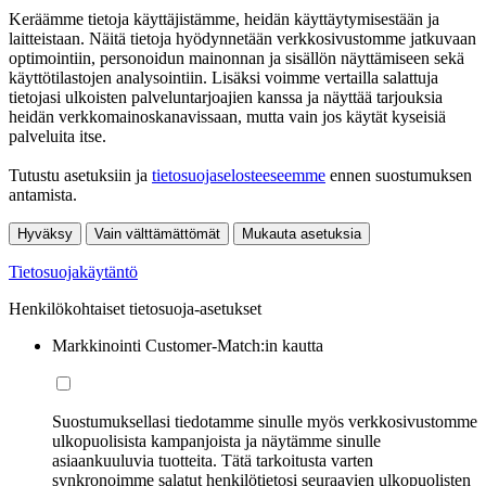
Keräämme tietoja käyttäjistämme, heidän käyttäytymisestään ja
laitteistaan. Näitä tietoja hyödynnetään verkkosivustomme jatkuvaan
optimointiin, personoidun mainonnan ja sisällön näyttämiseen sekä
käyttötilastojen analysointiin. Lisäksi voimme vertailla salattuja
tietojasi ulkoisten palveluntarjoajien kanssa ja näyttää tarjouksia
heidän verkkomainoskanavissaan, mutta vain jos käytät kyseisiä
palveluita itse.
Tutustu asetuksiin ja
tietosuojaselosteeseemme
ennen suostumuksen
antamista.
Hyväksy
Vain välttämättömät
Mukauta asetuksia
Tietosuojakäytäntö
Henkilökohtaiset tietosuoja-asetukset
Markkinointi Customer-Match:in kautta
Suostumuksellasi tiedotamme sinulle myös verkkosivustomme
ulkopuolisista kampanjoista ja näytämme sinulle
asiaankuuluvia tuotteita. Tätä tarkoitusta varten
synkronoimme salatut henkilötietosi seuraavien ulkopuolisten