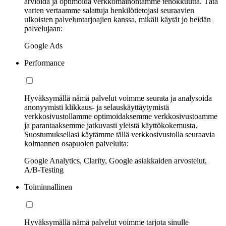
arvioida ja optimoida verkkomainontamme tehokkuutta. Tätä
varten vertaamme salattuja henkilötietojasi seuraavien
ulkoisten palveluntarjoajien kanssa, mikäli käytät jo heidän
palvelujaan:
Google Ads
Performance
Hyväksymällä nämä palvelut voimme seurata ja analysoida
anonyymisti klikkaus- ja selauskäyttäytymistä
verkkosivustollamme optimoidaksemme verkkosivustoamme
ja parantaaksemme jatkuvasti yleistä käyttökokemusta.
Suostumuksellasi käytämme tällä verkkosivustolla seuraavia
kolmannen osapuolen palveluita:
Google Analytics, Clarity, Google asiakkaiden arvostelut,
A/B-Testing
Toiminnallinen
Hyväksymällä nämä palvelut voimme tarjota sinulle