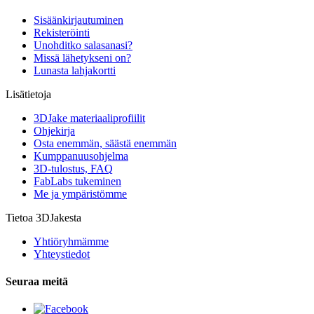
Sisäänkirjautuminen
Rekisteröinti
Unohditko salasanasi?
Missä lähetykseni on?
Lunasta lahjakortti
Lisätietoja
3DJake materiaaliprofiilit
Ohjekirja
Osta enemmän, säästä enemmän
Kumppanuusohjelma
3D-tulostus, FAQ
FabLabs tukeminen
Me ja ympäristömme
Tietoa 3DJakesta
Yhtiöryhmämme
Yhteystiedot
Seuraa meitä