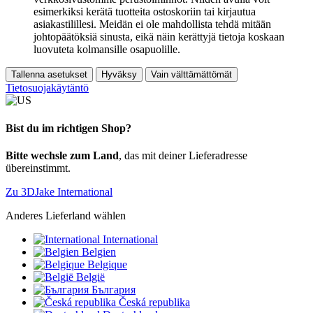
esimerkiksi kerätä tuotteita ostoskoriin tai kirjautua
asiakastilillesi. Meidän ei ole mahdollista tehdä mitään
johtopäätöksiä sinusta, eikä näin kerättyjä tietoja koskaan
luovuteta kolmansille osapuolille.
Tallenna asetukset
Hyväksy
Vain välttämättömät
Tietosuojakäytäntö
Bist du im richtigen Shop?
Bitte wechsle zum Land
, das mit deiner Lieferadresse
übereinstimmt.
Zu 3DJake International
Anderes Lieferland wählen
International
Belgien
Belgique
België
България
Česká republika