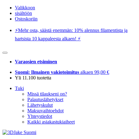
Valikkoon
sisältöön
Ostoskoriin
⚡️Mehr osta, säästä enemmän: 10% alennus filamentista ja
hartsista 10 kappaleesta alkaen! ⚡️
Varaosien etsiminen
Suomi: Ilmainen vakiotoimitus
alkaen 99,00 €
Yli 11.100 tuotetta
Tuki
Missä tilaukseni on?
Palautuslähetykset
Lähetyskulut
Maksuvaihtoehdot
Yhteystiedot
Kaikki asiakastukiaiheet