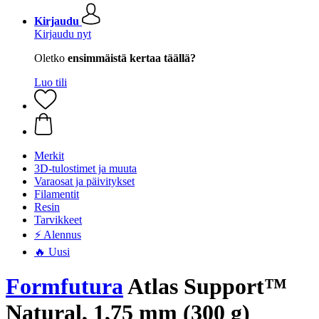
Kirjaudu
Kirjaudu nyt
Oletko
ensimmäistä kertaa täällä?
Luo tili
Merkit
3D-tulostimet ja muuta
Varaosat ja päivitykset
Filamentit
Resin
Tarvikkeet
⚡ Alennus
🔥 Uusi
Formfutura
Atlas Support™
Natural, 1,75 mm (300 g)