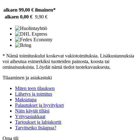
alkaen 99,00 €
ilmainen*
alkaen 0,00 €
9,90 €
* Nämä toimituskulut koskevat vakiotoimituksia. Lisäkustannuksia
voi aiheutua esimerkiksi tuotteiden painosta, koosta tai
ominaisuuksista. Löydät nämä tiedot tuotekuvauksesta.
Tilaaminen ja asiakastuki
Miten teen tilauksen
Lähetys ja toimitus
Maksutapa
Palautukset ja hyvitykset
Näin käytät tiliäsi
Yritysasiakkaat
Tarjoukset ja lahjakortit
Tarvitsetko lisäapua?
Oma tili