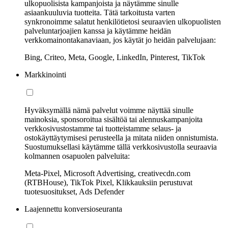
ulkopuolisista kampanjoista ja näytämme sinulle
asiaankuuluvia tuotteita. Tätä tarkoitusta varten
synkronoimme salatut henkilötietosi seuraavien ulkopuolisten
palveluntarjoajien kanssa ja käytämme heidän
verkkomainontakanaviaan, jos käytät jo heidän palvelujaan:
Bing, Criteo, Meta, Google, LinkedIn, Pinterest, TikTok
Markkinointi
Hyväksymällä nämä palvelut voimme näyttää sinulle
mainoksia, sponsoroitua sisältöä tai alennuskampanjoita
verkkosivustostamme tai tuotteistamme selaus- ja
ostokäyttäytymisesi perusteella ja mitata niiden onnistumista.
Suostumuksellasi käytämme tällä verkkosivustolla seuraavia
kolmannen osapuolen palveluita:
Meta-Pixel, Microsoft Advertising, creativecdn.com
(RTBHouse), TikTok Pixel, Klikkauksiin perustuvat
tuotesuositukset, Ads Defender
Laajennettu konversioseuranta