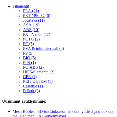
Filamentit
PLA (21)
PET / PETG (6)
Joustava (11)
ASA (19)
ABS (10)
PA - Nailon (11)
PCTG (2)
PC (5)
PVA & tukimateriaali (5)
PP (5)
BIO (5)
PPS (1)
PC-ABS (2)
HiPS-filamentti (2)
CPE (1)
PEI / ULTEM (1)
Castable (1)
Pelletit (3)
Uusimmat artikkelimme:
Mesh Boolean 3D-tulostuksessa: leikkaa, yhdistä ja muokkaa
malleja ilman CAD-ohjelmistoa!