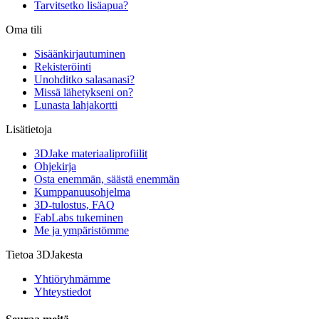
Tarvitsetko lisäapua?
Oma tili
Sisäänkirjautuminen
Rekisteröinti
Unohditko salasanasi?
Missä lähetykseni on?
Lunasta lahjakortti
Lisätietoja
3DJake materiaaliprofiilit
Ohjekirja
Osta enemmän, säästä enemmän
Kumppanuusohjelma
3D-tulostus, FAQ
FabLabs tukeminen
Me ja ympäristömme
Tietoa 3DJakesta
Yhtiöryhmämme
Yhteystiedot