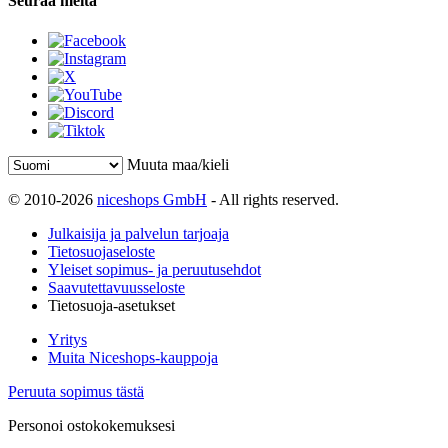
Seuraa meitä
Muuta maa/kieli
© 2010-2026
niceshops GmbH
- All rights reserved.
Julkaisija ja palvelun tarjoaja
Tietosuojaseloste
Yleiset sopimus- ja peruutusehdot
Saavutettavuusseloste
Tietosuoja-asetukset
Yritys
Muita Niceshops-kauppoja
Peruuta sopimus tästä
Personoi ostokokemuksesi