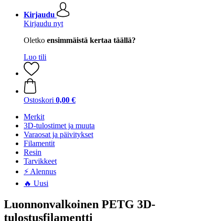
Kirjaudu
Kirjaudu nyt
Oletko
ensimmäistä kertaa täällä?
Luo tili
Ostoskori
0,00 €
Merkit
3D-tulostimet ja muuta
Varaosat ja päivitykset
Filamentit
Resin
Tarvikkeet
⚡ Alennus
🔥 Uusi
Luonnonvalkoinen PETG 3D-
tulostusfilamentti