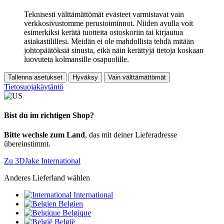
Teknisesti välttämättömät evästeet varmistavat vain
verkkosivustomme perustoiminnot. Niiden avulla voit
esimerkiksi kerätä tuotteita ostoskoriin tai kirjautua
asiakastilillesi. Meidän ei ole mahdollista tehdä mitään
johtopäätöksiä sinusta, eikä näin kerättyjä tietoja koskaan
luovuteta kolmansille osapuolille.
Tallenna asetukset
Hyväksy
Vain välttämättömät
Tietosuojakäytäntö
Bist du im richtigen Shop?
Bitte wechsle zum Land
, das mit deiner Lieferadresse
übereinstimmt.
Zu 3DJake International
Anderes Lieferland wählen
International
Belgien
Belgique
België