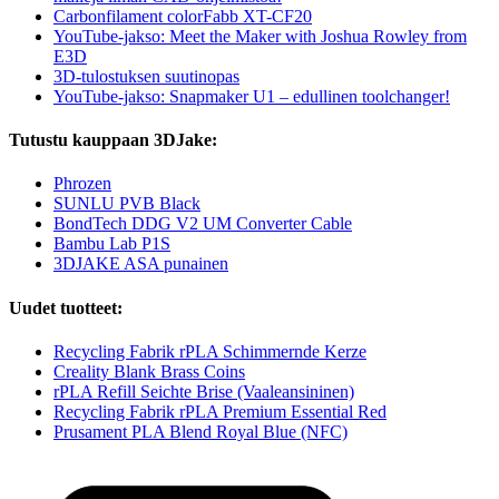
Carbonfilament colorFabb XT-CF20
YouTube-jakso: Meet the Maker with Joshua Rowley from
E3D
3D-tulostuksen suutinopas
YouTube-jakso: Snapmaker U1 – edullinen toolchanger!
Tutustu kauppaan 3DJake:
Phrozen
SUNLU PVB Black
BondTech DDG V2 UM Converter Cable
Bambu Lab P1S
3DJAKE ASA punainen
Uudet tuotteet:
Recycling Fabrik rPLA Schimmernde Kerze
Creality Blank Brass Coins
rPLA Refill Seichte Brise (Vaaleansininen)
Recycling Fabrik rPLA Premium Essential Red
Prusament PLA Blend Royal Blue (NFC)