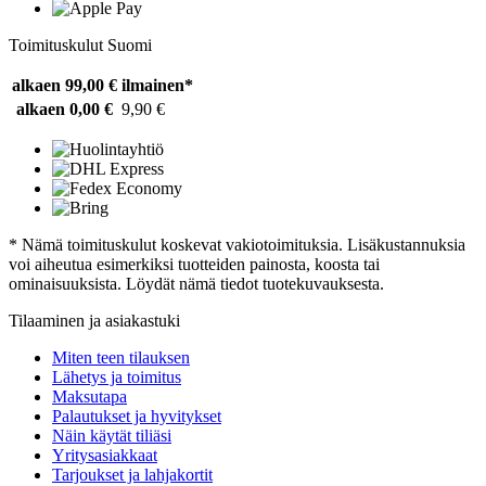
Toimituskulut Suomi
alkaen 99,00 €
ilmainen*
alkaen 0,00 €
9,90 €
* Nämä toimituskulut koskevat vakiotoimituksia. Lisäkustannuksia
voi aiheutua esimerkiksi tuotteiden painosta, koosta tai
ominaisuuksista. Löydät nämä tiedot tuotekuvauksesta.
Tilaaminen ja asiakastuki
Miten teen tilauksen
Lähetys ja toimitus
Maksutapa
Palautukset ja hyvitykset
Näin käytät tiliäsi
Yritysasiakkaat
Tarjoukset ja lahjakortit