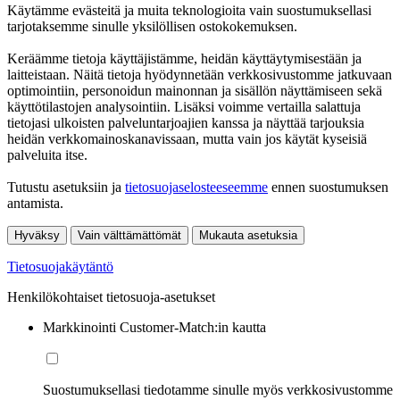
Käytämme evästeitä ja muita teknologioita vain suostumuksellasi
tarjotaksemme sinulle yksilöllisen ostokokemuksen.
Keräämme tietoja käyttäjistämme, heidän käyttäytymisestään ja
laitteistaan. Näitä tietoja hyödynnetään verkkosivustomme jatkuvaan
optimointiin, personoidun mainonnan ja sisällön näyttämiseen sekä
käyttötilastojen analysointiin. Lisäksi voimme vertailla salattuja
tietojasi ulkoisten palveluntarjoajien kanssa ja näyttää tarjouksia
heidän verkkomainoskanavissaan, mutta vain jos käytät kyseisiä
palveluita itse.
Tutustu asetuksiin ja
tietosuojaselosteeseemme
ennen suostumuksen
antamista.
Hyväksy
Vain välttämättömät
Mukauta asetuksia
Tietosuojakäytäntö
Henkilökohtaiset tietosuoja-asetukset
Markkinointi Customer-Match:in kautta
Suostumuksellasi tiedotamme sinulle myös verkkosivustomme