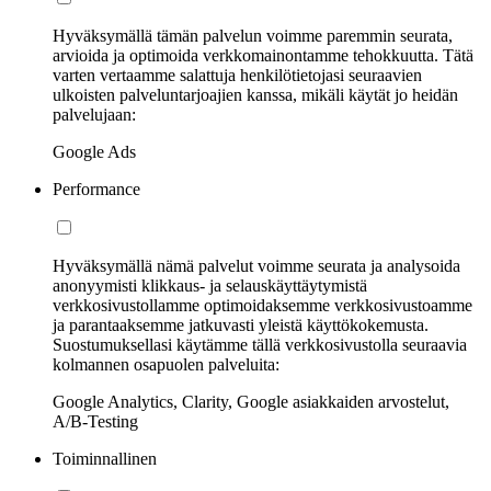
Hyväksymällä tämän palvelun voimme paremmin seurata,
arvioida ja optimoida verkkomainontamme tehokkuutta. Tätä
varten vertaamme salattuja henkilötietojasi seuraavien
ulkoisten palveluntarjoajien kanssa, mikäli käytät jo heidän
palvelujaan:
Google Ads
Performance
Hyväksymällä nämä palvelut voimme seurata ja analysoida
anonyymisti klikkaus- ja selauskäyttäytymistä
verkkosivustollamme optimoidaksemme verkkosivustoamme
ja parantaaksemme jatkuvasti yleistä käyttökokemusta.
Suostumuksellasi käytämme tällä verkkosivustolla seuraavia
kolmannen osapuolen palveluita:
Google Analytics, Clarity, Google asiakkaiden arvostelut,
A/B-Testing
Toiminnallinen