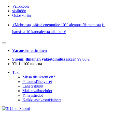
Valikkoon
sisältöön
Ostoskoriin
⚡️Mehr osta, säästä enemmän: 10% alennus filamentista ja
hartsista 10 kappaleesta alkaen! ⚡️
Varaosien etsiminen
Suomi: Ilmainen vakiotoimitus
alkaen 99,00 €
Yli 11.100 tuotetta
Tuki
Missä tilaukseni on?
Palautuslähetykset
Lähetyskulut
Maksuvaihtoehdot
Yhteystiedot
Kaikki asiakastukiaiheet