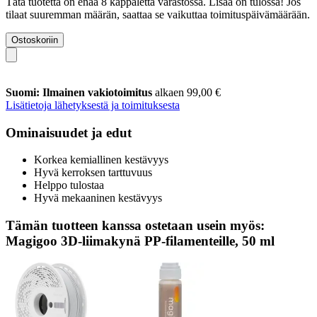
Tätä tuotetta on enää 8 kappaletta varastossa. Lisää on tulossa! Jos
tilaat suuremman määrän, saattaa se vaikuttaa toimituspäivämäärään.
Ostoskoriin
Suomi: Ilmainen vakiotoimitus
alkaen 99,00 €
Lisätietoja lähetyksestä ja toimituksesta
Ominaisuudet ja edut
Korkea kemiallinen kestävyys
Hyvä kerroksen tarttuvuus
Helppo tulostaa
Hyvä mekaaninen kestävyys
Tämän tuotteen kanssa ostetaan usein myös:
Magigoo 3D-liimakynä PP-filamenteille, 50 ml