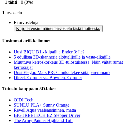
1 tähti
0
(0%)
1
arvostelu
Ei arvosteluja
Kirjoita ensimmäinen arvostelu tästä tuotteesta.
Uusimmat artikkelimme:
Uusi BIQU B1 - kilpailija Ender 3: lle?
5 edullista 3D-skanneria aloittelijoille ja vasta-alkajille
Muuttuva kerroskorkeus 3D-tulostuksessa: Näin vältät rumat
kerrosrajat
Uusi Elegoo Mars PRO - mikä tekee siitä paremman?
Direct-Extruder vs. Bowden-Extruder
Tutustu kauppaan 3DJake:
QIDI Tech
SUNLU PLA+ Sunny Orange
Revell Aqua vaaleansininen, matta
BIGTREETECH EZ Stepper Driver
The Army Painter Highland Tuft