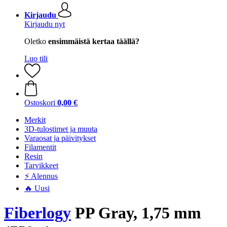
Kirjaudu
Kirjaudu nyt
Oletko
ensimmäistä kertaa täällä?
Luo tili
Ostoskori
0,00 €
Merkit
3D-tulostimet ja muuta
Varaosat ja päivitykset
Filamentit
Resin
Tarvikkeet
⚡ Alennus
🔥 Uusi
Fiberlogy
PP Gray, 1,75 mm