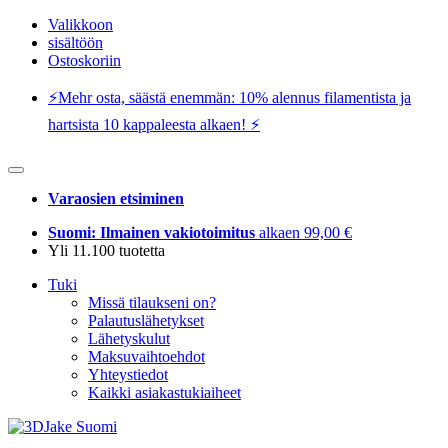
Valikkoon
sisältöön
Ostoskoriin
⚡️Mehr osta, säästä enemmän: 10% alennus filamentista ja
hartsista 10 kappaleesta alkaen! ⚡️
Varaosien etsiminen
Suomi: Ilmainen vakiotoimitus
alkaen 99,00 €
Yli 11.100 tuotetta
Tuki
Missä tilaukseni on?
Palautuslähetykset
Lähetyskulut
Maksuvaihtoehdot
Yhteystiedot
Kaikki asiakastukiaiheet