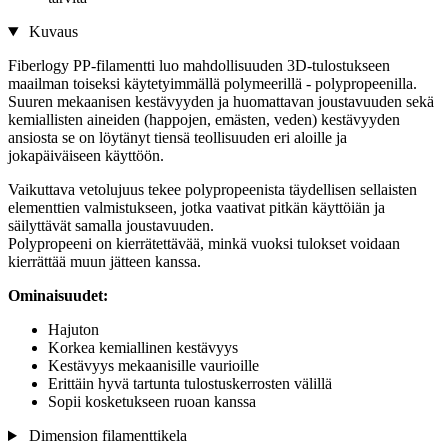
Kuvaus
Fiberlogy PP-filamentti luo mahdollisuuden 3D-tulostukseen
maailman toiseksi käytetyimmällä polymeerillä - polypropeenilla.
Suuren mekaanisen kestävyyden ja huomattavan joustavuuden sekä
kemiallisten aineiden (happojen, emästen, veden) kestävyyden
ansiosta se on löytänyt tiensä teollisuuden eri aloille ja
jokapäiväiseen käyttöön.
Vaikuttava vetolujuus tekee polypropeenista täydellisen sellaisten
elementtien valmistukseen, jotka vaativat pitkän käyttöiän ja
säilyttävät samalla joustavuuden.
Polypropeeni on kierrätettävää, minkä vuoksi tulokset voidaan
kierrättää muun jätteen kanssa.
Ominaisuudet:
Hajuton
Korkea kemiallinen kestävyys
Kestävyys mekaanisille vaurioille
Erittäin hyvä tartunta tulostuskerrosten välillä
Sopii kosketukseen ruoan kanssa
Dimension filamenttikela