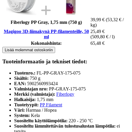
39,99 €
(53,32 € /
Fiberlogy PP Gray, 1,75 mm (750 g)
kg)
Magigoo 3D-liimakynä PP-filamenteille, 50
25,49 €
ml
(509,80 € / l)
Kokonaishinta:
65,48 €
Lisää molemmat ostoskoriin
Tuoteinformaatio ja tekniset tiedot:
Tuotenro.:
FL-PP-GRAY-175-075
Sisältö:
750 g
EAN:
5902560993424
Valmistajan nro:
PP-GRAY-175-075
Merkki (valmistaja):
Fiberlogy
Halkaisija:
1,75 mm
Tuotetyypit:
PP Filament
Väri:
Harmaa / Hopea
System:
Kela
Suositeltu käyttölämpötila:
220 - 250 °C
Suositeltu lämmitettävän tulostusalustan lämpötila:
ei
tarvita