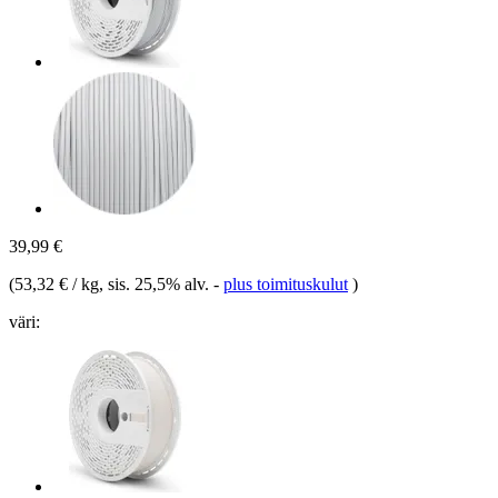
39,99 €
(
53,32 € / kg
, sis. 25,5% alv.
-
plus toimituskulut
)
väri: