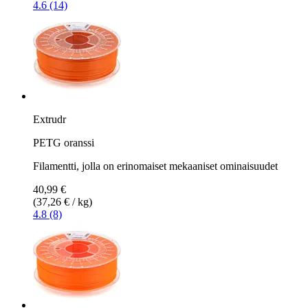
4.6 (14)
Extrudr
PETG oranssi
Filamentti, jolla on erinomaiset mekaaniset ominaisuudet
40,99 €
(37,26 € / kg)
4.8 (8)