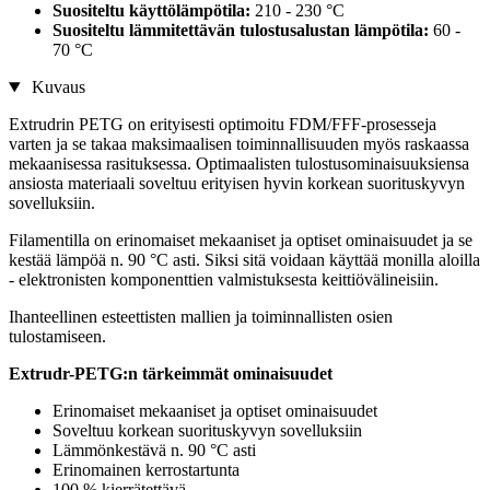
Suositeltu käyttölämpötila:
210 - 230 °C
Suositeltu lämmitettävän tulostusalustan lämpötila:
60 -
70 °C
Kuvaus
Extrudrin PETG on erityisesti optimoitu FDM/FFF-prosesseja
varten ja se takaa maksimaalisen toiminnallisuuden myös raskaassa
mekaanisessa rasituksessa. Optimaalisten tulostusominaisuuksiensa
ansiosta materiaali soveltuu erityisen hyvin korkean suorituskyvyn
sovelluksiin.
Filamentilla on erinomaiset mekaaniset ja optiset ominaisuudet ja se
kestää lämpöä n. 90 °C asti. Siksi sitä voidaan käyttää monilla aloilla
- elektronisten komponenttien valmistuksesta keittiövälineisiin.
Ihanteellinen esteettisten mallien ja toiminnallisten osien
tulostamiseen.
Extrudr-PETG:n tärkeimmät ominaisuudet
Erinomaiset mekaaniset ja optiset ominaisuudet
Soveltuu korkean suorituskyvyn sovelluksiin
Lämmönkestävä n. 90 °C asti
Erinomainen kerrostartunta
100 % kierrätettävä