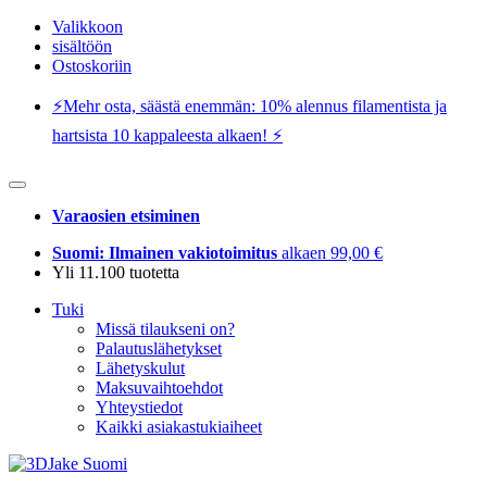
Valikkoon
sisältöön
Ostoskoriin
⚡️Mehr osta, säästä enemmän: 10% alennus filamentista ja
hartsista 10 kappaleesta alkaen! ⚡️
Varaosien etsiminen
Suomi: Ilmainen vakiotoimitus
alkaen 99,00 €
Yli 11.100 tuotetta
Tuki
Missä tilaukseni on?
Palautuslähetykset
Lähetyskulut
Maksuvaihtoehdot
Yhteystiedot
Kaikki asiakastukiaiheet