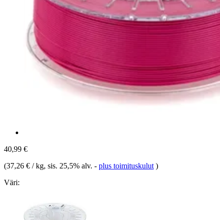
40,99 €
(
37,26 € / kg
, sis. 25,5% alv.
-
plus toimituskulut
)
Väri: