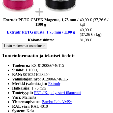
Extrudr PETG CMYK Magenta, 1,75 mm /
40,99 €
(37,26 € /
1100 g
kg)
40,99 €
Extrudr PETG musta, 1,75 mm / 1100 g
(37,26 € / kg)
Kokonaishinta:
81,98 €
Lisää molemmat ostoskoriin
Tuoteinformaatio ja tekniset tiedot:
Tuotenro.:
EX-9120066746115
Sisältö:
1.100 g
EAN:
9010241023240
Valmistajan nro:
9120066746115
Merkki (valmistaja):
Extrudr
Halkaisija:
1,75 mm
Tuotetyypit:
PET / Kopolyesteri filamentti
Väri:
Magenta
Yhteensopivuus:
Bambu Lab AMS*
RAL väri:
RAL 4010
System:
Kela