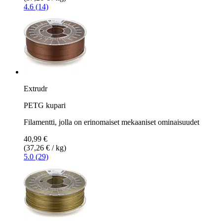
4.6 (14)
Extrudr
PETG kupari
Filamentti, jolla on erinomaiset mekaaniset ominaisuudet
40,99 €
(37,26 € / kg)
5.0 (29)