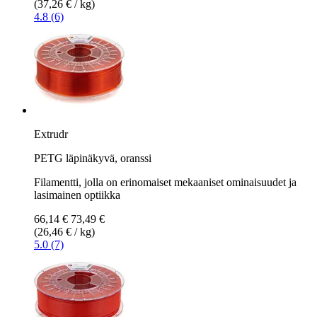
(37,26 € / kg)
4.8 (6)
Extrudr
PETG läpinäkyvä, oranssi
Filamentti, jolla on erinomaiset mekaaniset ominaisuudet ja
lasimainen optiikka
66,14 €
73,49 €
(26,46 € / kg)
5.0 (7)