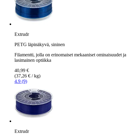
Extrudr
PETG läpinäkyvä, sininen
Filamentti, jolla on erinomaiset mekaaniset ominaisuudet ja
lasimainen optiikka
40,99 €
(37,26 € / kg)
4.9 (9)
Extrudr