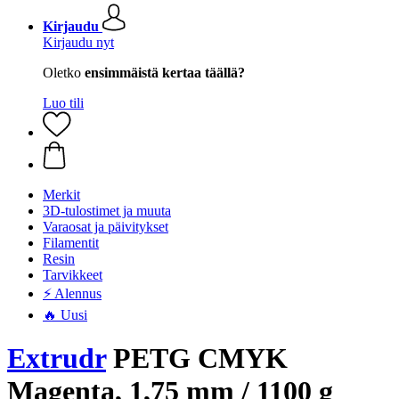
Kirjaudu
Kirjaudu nyt
Oletko
ensimmäistä kertaa täällä?
Luo tili
Merkit
3D-tulostimet ja muuta
Varaosat ja päivitykset
Filamentit
Resin
Tarvikkeet
⚡ Alennus
🔥 Uusi
Extrudr
PETG CMYK
Magenta, 1,75 mm / 1100 g