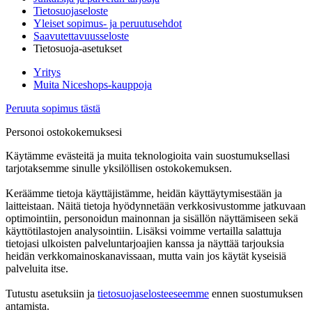
Tietosuojaseloste
Yleiset sopimus- ja peruutusehdot
Saavutettavuusseloste
Tietosuoja-asetukset
Yritys
Muita Niceshops-kauppoja
Peruuta sopimus tästä
Personoi ostokokemuksesi
Käytämme evästeitä ja muita teknologioita vain suostumuksellasi
tarjotaksemme sinulle yksilöllisen ostokokemuksen.
Keräämme tietoja käyttäjistämme, heidän käyttäytymisestään ja
laitteistaan. Näitä tietoja hyödynnetään verkkosivustomme jatkuvaan
optimointiin, personoidun mainonnan ja sisällön näyttämiseen sekä
käyttötilastojen analysointiin. Lisäksi voimme vertailla salattuja
tietojasi ulkoisten palveluntarjoajien kanssa ja näyttää tarjouksia
heidän verkkomainoskanavissaan, mutta vain jos käytät kyseisiä
palveluita itse.
Tutustu asetuksiin ja
tietosuojaselosteeseemme
ennen suostumuksen
antamista.