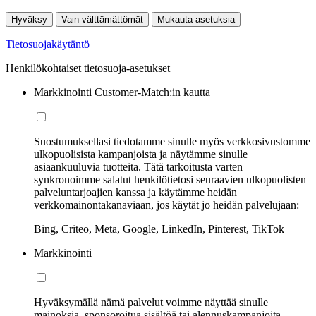
Hyväksy
Vain välttämättömät
Mukauta asetuksia
Tietosuojakäytäntö
Henkilökohtaiset tietosuoja-asetukset
Markkinointi Customer-Match:in kautta
Suostumuksellasi tiedotamme sinulle myös verkkosivustomme
ulkopuolisista kampanjoista ja näytämme sinulle
asiaankuuluvia tuotteita. Tätä tarkoitusta varten
synkronoimme salatut henkilötietosi seuraavien ulkopuolisten
palveluntarjoajien kanssa ja käytämme heidän
verkkomainontakanaviaan, jos käytät jo heidän palvelujaan:
Bing, Criteo, Meta, Google, LinkedIn, Pinterest, TikTok
Markkinointi
Hyväksymällä nämä palvelut voimme näyttää sinulle
mainoksia, sponsoroitua sisältöä tai alennuskampanjoita