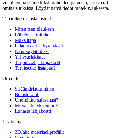
voi aiheutua esimerkiksi tuotteiden painosta, koosta tai
ominaisuuksista. Löydät nämä tiedot tuotekuvauksesta.
Tilaaminen ja asiakastuki
Miten teen tilauksen
Lähetys ja toimitus
Maksutapa
Palautukset ja hyvitykset
Näin käytät tiliäsi
Yritysasiakkaat
Tarjoukset ja lahjakortit
Tarvitsetko lisäapua?
Oma tili
Sisäänkirjautuminen
Rekisteröinti
Unohditko salasanasi?
Missä lähetykseni on?
Lunasta lahjakortti
Lisätietoja
3DJake materiaaliprofiilit
Ohjekirja