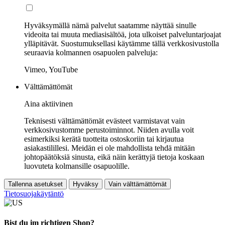
Hyväksymällä nämä palvelut saatamme näyttää sinulle
videoita tai muuta mediasisältöä, jota ulkoiset palveluntarjoajat
ylläpitävät. Suostumuksellasi käytämme tällä verkkosivustolla
seuraavia kolmannen osapuolen palveluja:
Vimeo, YouTube
Välttämättömät
Aina aktiivinen
Teknisesti välttämättömät evästeet varmistavat vain
verkkosivustomme perustoiminnot. Niiden avulla voit
esimerkiksi kerätä tuotteita ostoskoriin tai kirjautua
asiakastilillesi. Meidän ei ole mahdollista tehdä mitään
johtopäätöksiä sinusta, eikä näin kerättyjä tietoja koskaan
luovuteta kolmansille osapuolille.
Tallenna asetukset
Hyväksy
Vain välttämättömät
Tietosuojakäytäntö
Bist du im richtigen Shop?