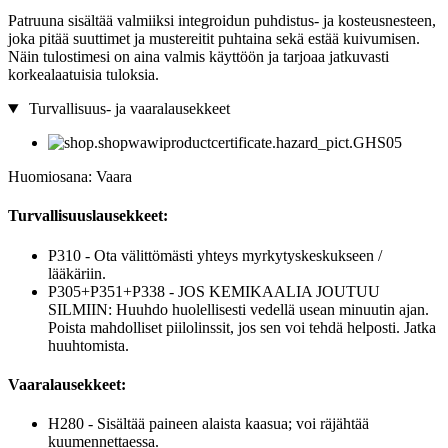
Patruuna sisältää valmiiksi integroidun puhdistus- ja kosteusnesteen,
joka pitää suuttimet ja mustereitit puhtaina sekä estää kuivumisen.
Näin tulostimesi on aina valmis käyttöön ja tarjoaa jatkuvasti
korkealaatuisia tuloksia.
Turvallisuus- ja vaaralausekkeet
Huomiosana: Vaara
Turvallisuuslausekkeet:
P310 - Ota välittömästi yhteys myrkytyskeskukseen /
lääkäriin.
P305+P351+P338 - JOS KEMIKAALIA JOUTUU
SILMIIN: Huuhdo huolellisesti vedellä usean minuutin ajan.
Poista mahdolliset piilolinssit, jos sen voi tehdä helposti. Jatka
huuhtomista.
Vaaralausekkeet:
H280 - Sisältää paineen alaista kaasua; voi räjähtää
kuumennettaessa.