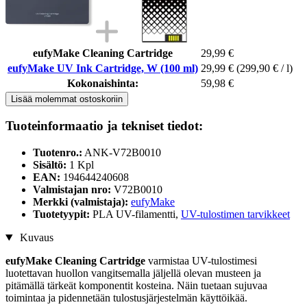
eufyMake Cleaning Cartridge
29,99 €
eufyMake UV Ink Cartridge, W (100 ml)
29,99 €
(299,90 € / l)
Kokonaishinta:
59,98 €
Lisää molemmat ostoskoriin
Tuoteinformaatio ja tekniset tiedot:
Tuotenro.:
ANK-V72B0010
Sisältö:
1 Kpl
EAN:
194644240608
Valmistajan nro:
V72B0010
Merkki (valmistaja):
eufyMake
Tuotetyypit:
PLA UV-filamentti,
UV-tulostimen tarvikkeet
Kuvaus
eufyMake Cleaning Cartridge
varmistaa UV-tulostimesi
luotettavan huollon vangitsemalla jäljellä olevan musteen ja
pitämällä tärkeät komponentit kosteina. Näin tuetaan sujuvaa
toimintaa ja pidennetään tulostusjärjestelmän käyttöikää.