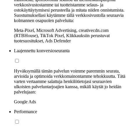
verkkosivustostamme tai tuotteistamme selaus- ja
ostokäyttäytymisesi perusteella ja mitata niiden onnistumista.
Suostumuksellasi käytämme tällä verkkosivustolla seuraavia
kolmannen osapuolen palveluita:
Meta-Pixel, Microsoft Advertising, creativecdn.com
(RTBHouse), TikTok Pixel, Klikkauksiin perustuvat
tuotesuositukset, Ads Defender
Laajennettu konversioseuranta
Hyväksymällä tämän palvelun voimme paremmin seurata,
arvioida ja optimoida verkkomainontamme tehokkuutta. Tätä
varten vertaamme salattuja henkilötietojasi seuraavien
ulkoisten palveluntarjoajien kanssa, mikäli käytät jo heidän
palvelujaan:
Google Ads
Performance