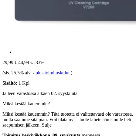
29,99 €
44,99 €
-33%
(sis. 25,5% alv.
-
plus toimituskulut
)
Sisältö:
1 Kpl
Jälleen varastossa alkaen 02. syyskuuta
Miksi kestää kauemmin?
Miksi kestää kauemmin?
Tätä tuotetta ei valitettavasti ole varastossa,
mutta saamme sitä pian. Voit tilata nyt – tuote lähetetään sinulle heti
saapumisen jälkeen.
Sulje
Toimitus keskiviikkona, 09. syyskuuta
mennessä