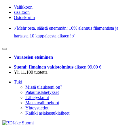
Valikkoon
sisältöön
Ostoskoriin
⚡️Mehr osta, säästä enemmän: 10% alennus filamentista ja
hartsista 10 kappaleesta alkaen! ⚡️
Varaosien etsiminen
Suomi: Ilmainen vakiotoimitus
alkaen 99,00 €
Yli 11.100 tuotetta
Tuki
Missä tilaukseni on?
Palautuslähetykset
Lähetyskulut
Maksuvaihtoehdot
Yhteystiedot
Kaikki asiakastukiaiheet