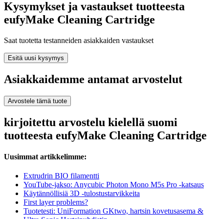
Kysymykset ja vastaukset tuotteesta
eufyMake Cleaning Cartridge
Saat tuotetta testanneiden asiakkaiden vastaukset
Esitä uusi kysymys
Asiakkaidemme antamat arvostelut
Arvostele tämä tuote
kirjoitettu arvostelu kielellä suomi
tuotteesta eufyMake Cleaning Cartridge
Uusimmat artikkelimme:
Extrudrin BIO filamentti
YouTube-jakso: Anycubic Photon Mono M5s Pro -katsaus
Käytännöllisiä 3D -tulostustarvikkeita
First layer problems?
Tuotetesti: UniFormation GKtwo, hartsin kovetusasema &