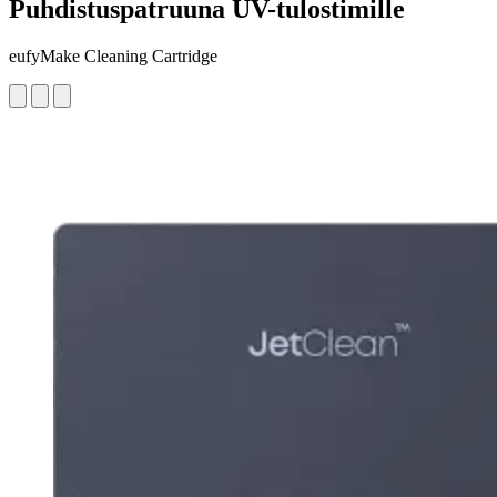
Puhdistuspatruuna UV-tulostimille
eufyMake Cleaning Cartridge