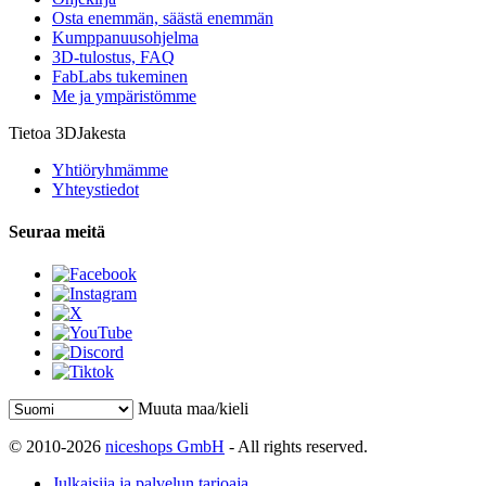
Osta enemmän, säästä enemmän
Kumppanuusohjelma
3D-tulostus, FAQ
FabLabs tukeminen
Me ja ympäristömme
Tietoa 3DJakesta
Yhtiöryhmämme
Yhteystiedot
Seuraa meitä
Muuta maa/kieli
© 2010-2026
niceshops GmbH
- All rights reserved.
Julkaisija ja palvelun tarjoaja