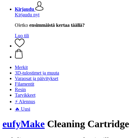
Kirjaudu
Kirjaudu nyt
Oletko
ensimmäistä kertaa täällä?
Luo tili
Merkit
3D-tulostimet ja muuta
Varaosat ja päivitykset
Filamentit
Resin
Tarvikkeet
⚡ Alennus
🔥 Uusi
eufyMake
Cleaning Cartridge