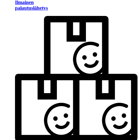
Ilmainen
palautuslähetys