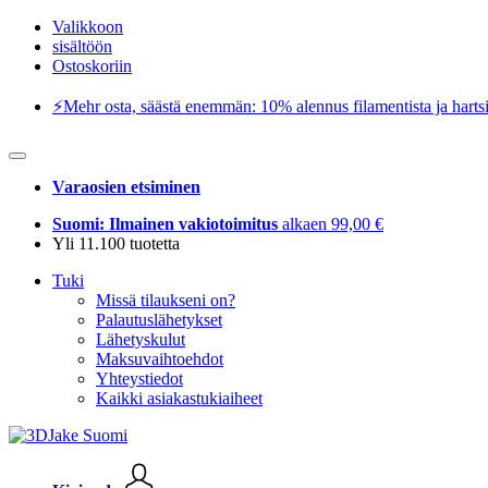
Valikkoon
sisältöön
Ostoskoriin
⚡️Mehr osta, säästä enemmän: 10% alennus filamentista ja hartsi
Varaosien etsiminen
Suomi: Ilmainen vakiotoimitus
alkaen 99,00 €
Yli 11.100 tuotetta
Tuki
Missä tilaukseni on?
Palautuslähetykset
Lähetyskulut
Maksuvaihtoehdot
Yhteystiedot
Kaikki asiakastukiaiheet