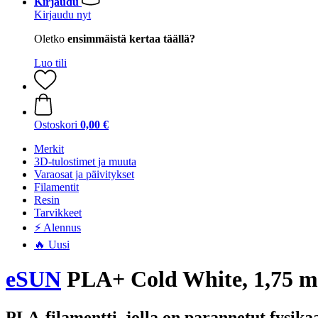
Kirjaudu
Kirjaudu nyt
Oletko
ensimmäistä kertaa täällä?
Luo tili
Ostoskori
0,00 €
Merkit
3D-tulostimet ja muuta
Varaosat ja päivitykset
Filamentit
Resin
Tarvikkeet
⚡ Alennus
🔥 Uusi
eSUN
PLA+ Cold White, 1,75 m
PLA-filamentti, jolla on parannetut fysika