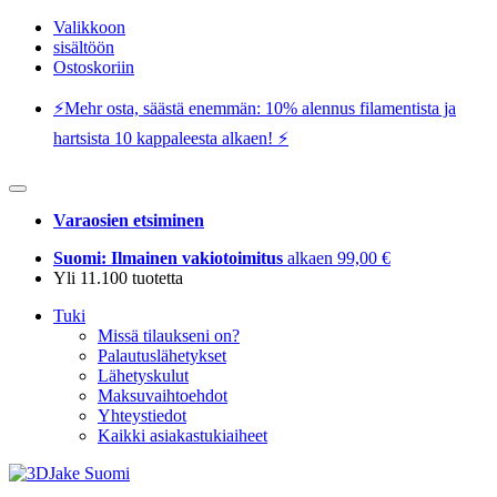
Valikkoon
sisältöön
Ostoskoriin
⚡️Mehr osta, säästä enemmän: 10% alennus filamentista ja
hartsista 10 kappaleesta alkaen! ⚡️
Varaosien etsiminen
Suomi: Ilmainen vakiotoimitus
alkaen 99,00 €
Yli 11.100 tuotetta
Tuki
Missä tilaukseni on?
Palautuslähetykset
Lähetyskulut
Maksuvaihtoehdot
Yhteystiedot
Kaikki asiakastukiaiheet