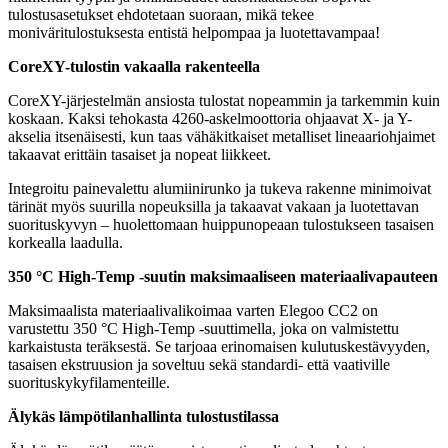
tulostusasetukset ehdotetaan suoraan, mikä tekee
moniväritulostuksesta entistä helpompaa ja luotettavampaa!
CoreXY-tulostin vakaalla rakenteella
CoreXY-järjestelmän ansiosta tulostat nopeammin ja tarkemmin kuin
koskaan. Kaksi tehokasta 4260-askelmoottoria ohjaavat X- ja Y-
akselia itsenäisesti, kun taas vähäkitkaiset metalliset lineaariohjaimet
takaavat erittäin tasaiset ja nopeat liikkeet.
Integroitu painevalettu alumiinirunko ja tukeva rakenne minimoivat
tärinät myös suurilla nopeuksilla ja takaavat vakaan ja luotettavan
suorituskyvyn – huolettomaan huippunopeaan tulostukseen tasaisen
korkealla laadulla.
350 °C High-Temp -suutin maksimaaliseen materiaalivapauteen
Maksimaalista materiaalivalikoimaa varten Elegoo CC2 on
varustettu 350 °C High-Temp -suuttimella, joka on valmistettu
karkaistusta teräksestä. Se tarjoaa erinomaisen kulutuskestävyyden,
tasaisen ekstruusion ja soveltuu sekä standardi- että vaativille
suorituskykyfilamenteille.
Älykäs lämpötilanhallinta tulostustilassa