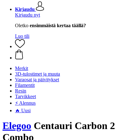
Kirjaudu
Kirjaudu nyt
Oletko
ensimmäistä kertaa täällä?
Luo tili
Merkit
3D-tulostimet ja muuta
Varaosat ja päivitykset
Filamentit
Resin
Tarvikkeet
⚡ Alennus
🔥 Uusi
Elegoo
Centauri Carbon 2
Combo