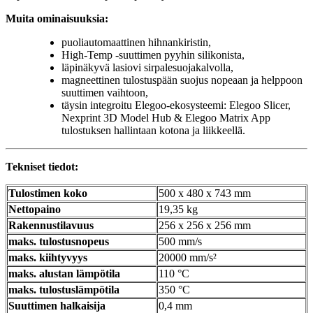
Muita ominaisuuksia:
puoliautomaattinen hihnankiristin,
High-Temp -suuttimen pyyhin silikonista,
läpinäkyvä lasiovi sirpalesuojakalvolla,
magneettinen tulostuspään suojus nopeaan ja helppoon
suuttimen vaihtoon,
täysin integroitu Elegoo-ekosysteemi: Elegoo Slicer,
Nexprint 3D Model Hub & Elegoo Matrix App
tulostuksen hallintaan kotona ja liikkeellä.
Tekniset tiedot:
Tulostimen koko
500 x 480 x 743 mm
Nettopaino
19,35 kg
Rakennustilavuus
256 x 256 x 256 mm
maks. tulostusnopeus
500 mm/s
maks. kiihtyvyys
20000 mm/s²
maks. alustan lämpötila
110 °C
maks. tulostuslämpötila
350 °C
Suuttimen halkaisija
0,4 mm