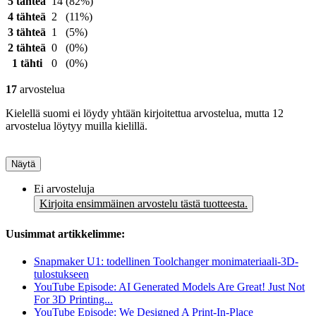
5 tähteä
14
(82%)
4 tähteä
2
(11%)
3 tähteä
1
(5%)
2 tähteä
0
(0%)
1 tähti
0
(0%)
17
arvostelua
Kielellä suomi ei löydy yhtään kirjoitettua arvostelua, mutta 12
arvostelua löytyy muilla kielillä.
Näytä
Ei arvosteluja
Kirjoita ensimmäinen arvostelu tästä tuotteesta.
Uusimmat artikkelimme:
Snapmaker U1: todellinen Toolchanger monimateriaali-3D-
tulostukseen
YouTube Episode: AI Generated Models Are Great! Just Not
For 3D Printing...
YouTube Episode: We Designed A Print-In-Place