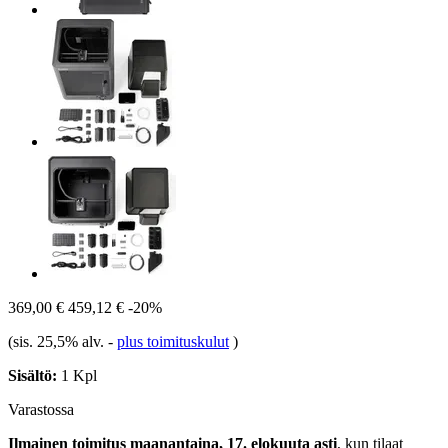
369,00 €
459,12 €
-20%
(sis. 25,5% alv.
-
plus toimituskulut
)
Sisältö:
1 Kpl
Varastossa
Ilmainen toimitus maanantaina, 17. elokuuta asti
, kun tilaat