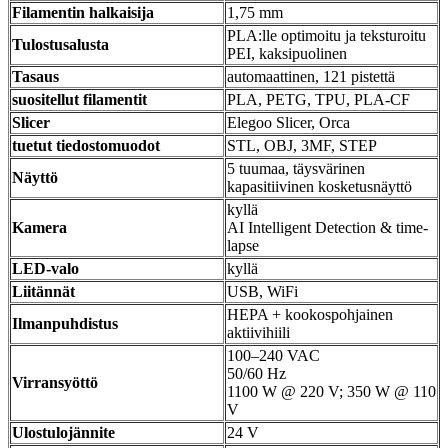
Filamentin halkaisija
1,75 mm
PLA:lle optimoitu ja teksturoitu
Tulostusalusta
PEI, kaksipuolinen
Tasaus
automaattinen, 121 pistettä
suositellut filamentit
PLA, PETG, TPU, PLA-CF
Slicer
Elegoo Slicer, Orca
tuetut tiedostomuodot
STL, OBJ, 3MF, STEP
5 tuumaa, täysvärinen
Näyttö
kapasitiivinen kosketusnäyttö
kyllä
Kamera
AI Intelligent Detection & time-
lapse
LED-valo
kyllä
Liitännät
USB, WiFi
HEPA + kookospohjainen
Ilmanpuhdistus
aktiivihiili
100–240 VAC
50/60 Hz
Virransyöttö
1100 W @ 220 V; 350 W @ 110
V
Ulostulojännite
24 V