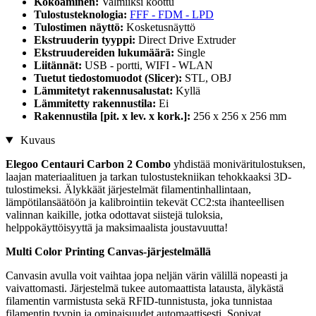
Kokoaminen:
Valmiiksi koottu
Tulostusteknologia:
FFF - FDM - LPD
Tulostimen näyttö:
Kosketusnäyttö
Ekstruuderin tyyppi:
Direct Drive Extruder
Ekstruudereiden lukumäärä:
Single
Liitännät:
USB - portti, WIFI - WLAN
Tuetut tiedostomuodot (Slicer):
STL, OBJ
Lämmitetyt rakennusalustat:
Kyllä
Lämmitetty rakennustila:
Ei
Rakennustila [pit. x lev. x kork.]:
256 x 256 x 256 mm
Kuvaus
Elegoo Centauri Carbon 2
Combo
yhdistää moniväritulostuksen,
laajan materiaalituen ja tarkan tulostustekniikan tehokkaaksi 3D-
tulostimeksi. Älykkäät järjestelmät filamentinhallintaan,
lämpötilansäätöön ja kalibrointiin tekevät CC2:sta ihanteellisen
valinnan kaikille, jotka odottavat siistejä tuloksia,
helppokäyttöisyyttä ja maksimaalista joustavuutta!
Multi Color Printing Canvas-järjestelmällä
Canvasin avulla voit vaihtaa jopa neljän värin välillä nopeasti ja
vaivattomasti. Järjestelmä tukee automaattista latausta, älykästä
filamentin varmistusta sekä RFID-tunnistusta, joka tunnistaa
filamentin tyypin ja ominaisuudet automaattisesti. Sopivat