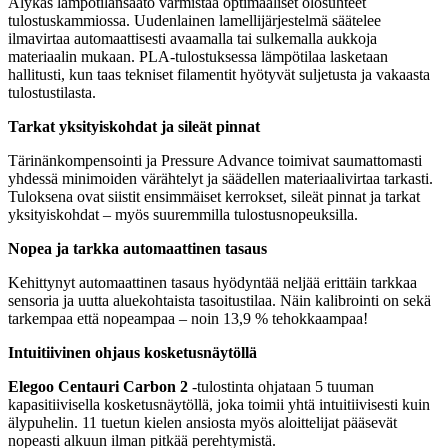
Älykäs lämpötilansäätö varmistaa optimaaliset olosuhteet
tulostuskammiossa. Uudenlainen lamellijärjestelmä säätelee
ilmavirtaa automaattisesti avaamalla tai sulkemalla aukkoja
materiaalin mukaan. PLA-tulostuksessa lämpötilaa lasketaan
hallitusti, kun taas tekniset filamentit hyötyvät suljetusta ja vakaasta
tulostustilasta.
Tarkat yksityiskohdat ja sileät pinnat
Tärinänkompensointi ja Pressure Advance toimivat saumattomasti
yhdessä minimoiden värähtelyt ja säädellen materiaalivirtaa tarkasti.
Tuloksena ovat siistit ensimmäiset kerrokset, sileät pinnat ja tarkat
yksityiskohdat – myös suuremmilla tulostusnopeuksilla.
Nopea ja tarkka automaattinen tasaus
Kehittynyt automaattinen tasaus hyödyntää neljää erittäin tarkkaa
sensoria ja uutta aluekohtaista tasoitustilaa. Näin kalibrointi on sekä
tarkempaa että nopeampaa – noin 13,9 % tehokkaampaa!
Intuitiivinen ohjaus kosketusnäytöllä
Elegoo Centauri Carbon 2
-tulostinta ohjataan 5 tuuman
kapasitiivisella kosketusnäytöllä, joka toimii yhtä intuitiivisesti kuin
älypuhelin. 11 tuetun kielen ansiosta myös aloittelijat pääsevät
nopeasti alkuun ilman pitkää perehtymistä.