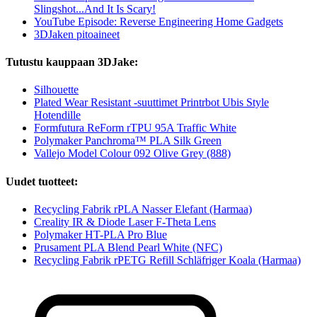
Slingshot...And It Is Scary!
YouTube Episode: Reverse Engineering Home Gadgets
3DJaken pitoaineet
Tutustu kauppaan 3DJake:
Silhouette
Plated Wear Resistant -suuttimet Printrbot Ubis Style
Hotendille
Formfutura ReForm rTPU 95A Traffic White
Polymaker Panchroma™ PLA Silk Green
Vallejo Model Colour 092 Olive Grey (888)
Uudet tuotteet:
Recycling Fabrik rPLA Nasser Elefant (Harmaa)
Creality IR & Diode Laser F-Theta Lens
Polymaker HT-PLA Pro Blue
Prusament PLA Blend Pearl White (NFC)
Recycling Fabrik rPETG Refill Schläfriger Koala (Harmaa)