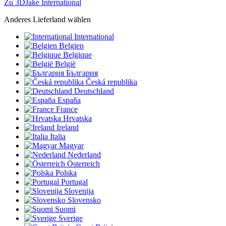
Zu 3DJake International
Anderes Lieferland wählen
International
Belgien
Belgique
België
България
Česká republika
Deutschland
España
France
Hrvatska
Ireland
Italia
Magyar
Nederland
Österreich
Polska
Portugal
Slovenija
Slovensko
Suomi
Sverige