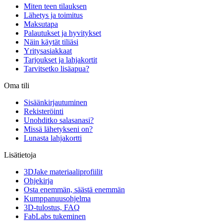
Miten teen tilauksen
Lähetys ja toimitus
Maksutapa
Palautukset ja hyvitykset
Näin käytät tiliäsi
Yritysasiakkaat
Tarjoukset ja lahjakortit
Tarvitsetko lisäapua?
Oma tili
Sisäänkirjautuminen
Rekisteröinti
Unohditko salasanasi?
Missä lähetykseni on?
Lunasta lahjakortti
Lisätietoja
3DJake materiaaliprofiilit
Ohjekirja
Osta enemmän, säästä enemmän
Kumppanuusohjelma
3D-tulostus, FAQ
FabLabs tukeminen