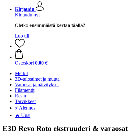
Kirjaudu
Kirjaudu nyt
Oletko
ensimmäistä kertaa täällä?
Luo tili
Ostoskori
0,00 €
Merkit
3D-tulostimet ja muuta
Varaosat ja päivitykset
Filamentit
Resin
Tarvikkeet
⚡ Alennus
🔥 Uusi
E3D Revo Roto ekstruuderi & varaosat