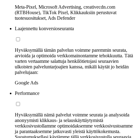
Meta-Pixel, Microsoft Advertising, creativecdn.com
(RTBHouse), TikTok Pixel, Klikkauksiin perustuvat
tuotesuositukset, Ads Defender
Laajennettu konversioseuranta
Hyväksymällä tämän palvelun voimme paremmin seurata,
arvioida ja optimoida verkkomainontamme tehokkuutta. Tätä
varten vertaamme salattuja henkilötietojasi seuraavien
ulkoisten palveluntarjoajien kanssa, mikäli käytät jo heidän
palvelujaan:
Google Ads
Performance
Hyväksymällä nämä palvelut voimme seurata ja analysoida
anonyymisti klikkaus- ja selauskäyttäytymistä
verkkosivustollamme optimoidaksemme verkkosivustoamme
ja parantaaksemme jatkuvasti yleistä käyttökokemusta.
Suostumuksellasi käytämme tällä verkkosivustolla seuraavia