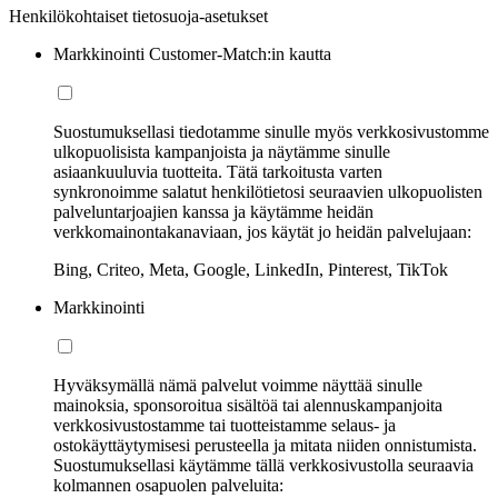
Henkilökohtaiset tietosuoja-asetukset
Markkinointi Customer-Match:in kautta
Suostumuksellasi tiedotamme sinulle myös verkkosivustomme
ulkopuolisista kampanjoista ja näytämme sinulle
asiaankuuluvia tuotteita. Tätä tarkoitusta varten
synkronoimme salatut henkilötietosi seuraavien ulkopuolisten
palveluntarjoajien kanssa ja käytämme heidän
verkkomainontakanaviaan, jos käytät jo heidän palvelujaan:
Bing, Criteo, Meta, Google, LinkedIn, Pinterest, TikTok
Markkinointi
Hyväksymällä nämä palvelut voimme näyttää sinulle
mainoksia, sponsoroitua sisältöä tai alennuskampanjoita
verkkosivustostamme tai tuotteistamme selaus- ja
ostokäyttäytymisesi perusteella ja mitata niiden onnistumista.
Suostumuksellasi käytämme tällä verkkosivustolla seuraavia
kolmannen osapuolen palveluita: