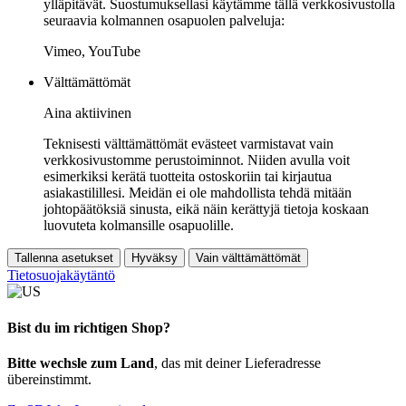
ylläpitävät. Suostumuksellasi käytämme tällä verkkosivustolla
seuraavia kolmannen osapuolen palveluja:
Vimeo, YouTube
Välttämättömät
Aina aktiivinen
Teknisesti välttämättömät evästeet varmistavat vain
verkkosivustomme perustoiminnot. Niiden avulla voit
esimerkiksi kerätä tuotteita ostoskoriin tai kirjautua
asiakastilillesi. Meidän ei ole mahdollista tehdä mitään
johtopäätöksiä sinusta, eikä näin kerättyjä tietoja koskaan
luovuteta kolmansille osapuolille.
Tallenna asetukset
Hyväksy
Vain välttämättömät
Tietosuojakäytäntö
Bist du im richtigen Shop?
Bitte wechsle zum Land
, das mit deiner Lieferadresse
übereinstimmt.