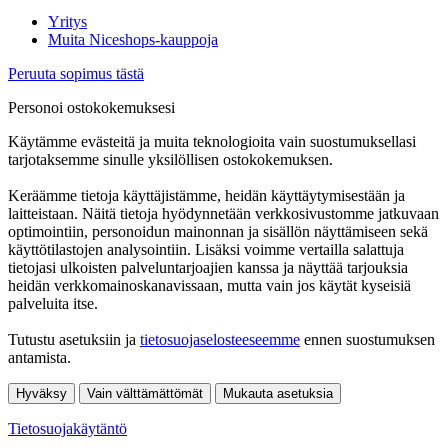
Yritys
Muita Niceshops-kauppoja
Peruuta sopimus tästä
Personoi ostokokemuksesi
Käytämme evästeitä ja muita teknologioita vain suostumuksellasi
tarjotaksemme sinulle yksilöllisen ostokokemuksen.
Keräämme tietoja käyttäjistämme, heidän käyttäytymisestään ja
laitteistaan. Näitä tietoja hyödynnetään verkkosivustomme jatkuvaan
optimointiin, personoidun mainonnan ja sisällön näyttämiseen sekä
käyttötilastojen analysointiin. Lisäksi voimme vertailla salattuja
tietojasi ulkoisten palveluntarjoajien kanssa ja näyttää tarjouksia
heidän verkkomainoskanavissaan, mutta vain jos käytät kyseisiä
palveluita itse.
Tutustu asetuksiin ja
tietosuojaselosteeseemme
ennen suostumuksen
antamista.
Hyväksy
Vain välttämättömät
Mukauta asetuksia
Tietosuojakäytäntö