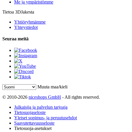
Me ja ympäristömme
Tietoa 3DJakesta
Yhtiöryhmämme
Yhteystiedot
Seuraa meitä
Muuta maa/kieli
© 2010-2026
niceshops GmbH
- All rights reserved.
Julkaisija ja palvelun tarjoaja
Tietosuojaseloste
Yleiset sopimus- ja peruutusehdot
Saavutettavuusseloste
Tietosuoja-asetukset