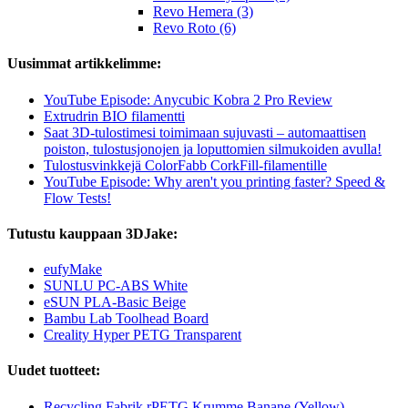
Revo Hemera (3)
Revo Roto (6)
Uusimmat artikkelimme:
YouTube Episode: Anycubic Kobra 2 Pro Review
Extrudrin BIO filamentti
Saat 3D-tulostimesi toimimaan sujuvasti – automaattisen
poiston, tulostusjonojen ja loputtomien silmukoiden avulla!
Tulostusvinkkejä ColorFabb CorkFill-filamentille
YouTube Episode: Why aren't you printing faster? Speed &
Flow Tests!
Tutustu kauppaan 3DJake:
eufyMake
SUNLU PC-ABS White
eSUN PLA-Basic Beige
Bambu Lab Toolhead Board
Creality Hyper PETG Transparent
Uudet tuotteet:
Recycling Fabrik rPETG Krumme Banane (Yellow)