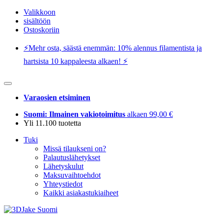
Valikkoon
sisältöön
Ostoskoriin
⚡️Mehr osta, säästä enemmän: 10% alennus filamentista ja
hartsista 10 kappaleesta alkaen! ⚡️
Varaosien etsiminen
Suomi: Ilmainen vakiotoimitus
alkaen 99,00 €
Yli 11.100 tuotetta
Tuki
Missä tilaukseni on?
Palautuslähetykset
Lähetyskulut
Maksuvaihtoehdot
Yhteystiedot
Kaikki asiakastukiaiheet