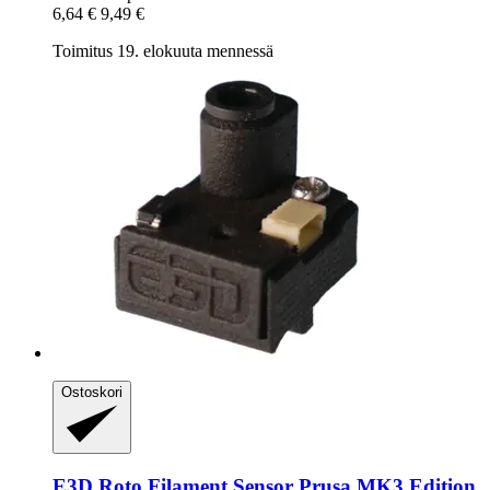
6,64 €
9,49 €
Toimitus 19. elokuuta mennessä
Ostoskori
E3D
Roto Filament Sensor Prusa MK3 Edition