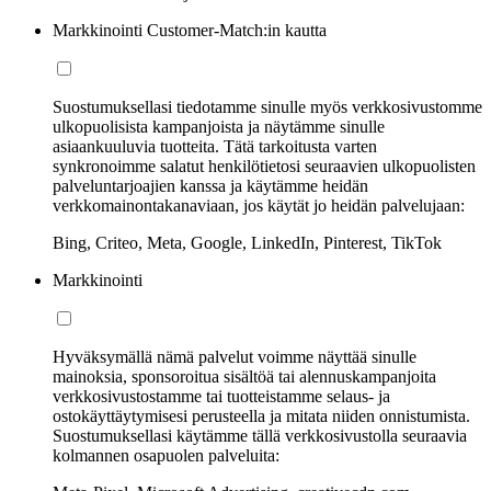
Markkinointi Customer-Match:in kautta
Suostumuksellasi tiedotamme sinulle myös verkkosivustomme
ulkopuolisista kampanjoista ja näytämme sinulle
asiaankuuluvia tuotteita. Tätä tarkoitusta varten
synkronoimme salatut henkilötietosi seuraavien ulkopuolisten
palveluntarjoajien kanssa ja käytämme heidän
verkkomainontakanaviaan, jos käytät jo heidän palvelujaan:
Bing, Criteo, Meta, Google, LinkedIn, Pinterest, TikTok
Markkinointi
Hyväksymällä nämä palvelut voimme näyttää sinulle
mainoksia, sponsoroitua sisältöä tai alennuskampanjoita
verkkosivustostamme tai tuotteistamme selaus- ja
ostokäyttäytymisesi perusteella ja mitata niiden onnistumista.
Suostumuksellasi käytämme tällä verkkosivustolla seuraavia
kolmannen osapuolen palveluita: