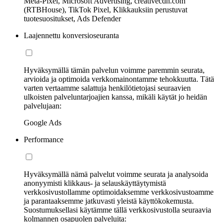
Meta-Pixel, Microsoft Advertising, creativecdn.com
(RTBHouse), TikTok Pixel, Klikkauksiin perustuvat
tuotesuositukset, Ads Defender
Laajennettu konversioseuranta
Hyväksymällä tämän palvelun voimme paremmin seurata,
arvioida ja optimoida verkkomainontamme tehokkuutta. Tätä
varten vertaamme salattuja henkilötietojasi seuraavien
ulkoisten palveluntarjoajien kanssa, mikäli käytät jo heidän
palvelujaan:
Google Ads
Performance
Hyväksymällä nämä palvelut voimme seurata ja analysoida
anonyymisti klikkaus- ja selauskäyttäytymistä
verkkosivustollamme optimoidaksemme verkkosivustoamme
ja parantaaksemme jatkuvasti yleistä käyttökokemusta.
Suostumuksellasi käytämme tällä verkkosivustolla seuraavia
kolmannen osapuolen palveluita: