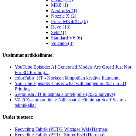
MK8 (1)
Nextruder (1)
Nozzle X (2)
Prusa MK4/XL (6)
Revo (13)
Setit (1)
Standard V6 (6)
Volcano (3)
Uusimmat artikkelimme:
YouTube Episode: AI Generated Models Are Great! Just Not
For 3D Printing...
colorFabb_HT - Korkean lämpötilan kestävä filamentti
YouTube Episode: This is what will happen in 2025 in 3D
Printing
6 edullista 3D-tulostinta aloittelijoille (2026-päivitys)
Vältä Z-sauman linjat: Näin saat sileät pinnat Scarf Seam -
tekniikalla!
Uudet tuotteet:
Recycling Fabrik rPETG Witziger Wal (Harmaa)
Recycling Fabrik rPETG Sturer Esel (Harmaa)