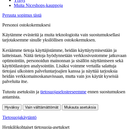
Yritys
Muita Niceshops-kauppoja
Peruuta sopimus tästä
Personoi ostokokemuksesi
Käytämme evästeitä ja muita teknologioita vain suostumuksellasi
tarjotaksemme sinulle yksilöllisen ostokokemuksen.
Keräämme tietoja käyttäjistämme, heidän käyttäytymisestään ja
laitteistaan. Näitä tietoja hyödynnetään verkkosivustomme jatkuvaan
optimointiin, personoidun mainonnan ja sisällön näyttämiseen sekä
käyttötilastojen analysointiin. Lisäksi voimme vertailla salattuja
tietojasi ulkoisten palveluntarjoajien kanssa ja näyttää tarjouksia
heidän verkkomainoskanavissaan, mutta vain jos käytät kyseisiä
palveluita itse.
Tutustu asetuksiin ja
tietosuojaselosteeseemme
ennen suostumuksen
antamista.
Hyväksy
Vain välttämättömät
Mukauta asetuksia
Tietosuojakäytäntö
Henkilökohtaiset tietosuoja-asetukset