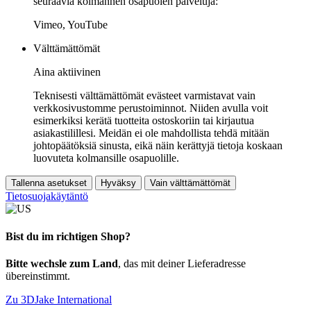
seuraavia kolmannen osapuolen palveluja:
Vimeo, YouTube
Välttämättömät
Aina aktiivinen
Teknisesti välttämättömät evästeet varmistavat vain
verkkosivustomme perustoiminnot. Niiden avulla voit
esimerkiksi kerätä tuotteita ostoskoriin tai kirjautua
asiakastilillesi. Meidän ei ole mahdollista tehdä mitään
johtopäätöksiä sinusta, eikä näin kerättyjä tietoja koskaan
luovuteta kolmansille osapuolille.
Tallenna asetukset
Hyväksy
Vain välttämättömät
Tietosuojakäytäntö
Bist du im richtigen Shop?
Bitte wechsle zum Land
, das mit deiner Lieferadresse
übereinstimmt.
Zu 3DJake International