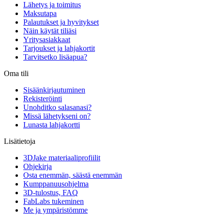
Lähetys ja toimitus
Maksutapa
Palautukset ja hyvitykset
Näin käytät tiliäsi
Yritysasiakkaat
Tarjoukset ja lahjakortit
Tarvitsetko lisäapua?
Oma tili
Sisäänkirjautuminen
Rekisteröinti
Unohditko salasanasi?
Missä lähetykseni on?
Lunasta lahjakortti
Lisätietoja
3DJake materiaaliprofiilit
Ohjekirja
Osta enemmän, säästä enemmän
Kumppanuusohjelma
3D-tulostus, FAQ
FabLabs tukeminen
Me ja ympäristömme