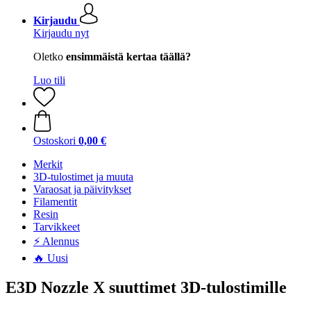
Kirjaudu
Kirjaudu nyt
Oletko
ensimmäistä kertaa täällä?
Luo tili
Ostoskori
0,00 €
Merkit
3D-tulostimet ja muuta
Varaosat ja päivitykset
Filamentit
Resin
Tarvikkeet
⚡ Alennus
🔥 Uusi
E3D Nozzle X suuttimet 3D-tulostimille