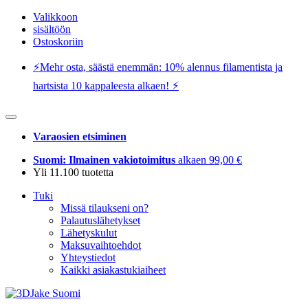
Valikkoon
sisältöön
Ostoskoriin
⚡️Mehr osta, säästä enemmän: 10% alennus filamentista ja
hartsista 10 kappaleesta alkaen! ⚡️
Varaosien etsiminen
Suomi: Ilmainen vakiotoimitus
alkaen 99,00 €
Yli 11.100 tuotetta
Tuki
Missä tilaukseni on?
Palautuslähetykset
Lähetyskulut
Maksuvaihtoehdot
Yhteystiedot
Kaikki asiakastukiaiheet