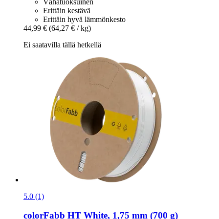
Vähätuoksuinen
Erittäin kestävä
Erittäin hyvä lämmönkesto
44,99 €
(64,27 € / kg)
Ei saatavilla tällä hetkellä
5.0 (1)
colorFabb
HT White, 1,75 mm (700 g)