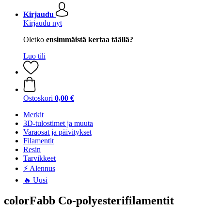
Kirjaudu
Kirjaudu nyt
Oletko
ensimmäistä kertaa täällä?
Luo tili
Ostoskori
0,00 €
Merkit
3D-tulostimet ja muuta
Varaosat ja päivitykset
Filamentit
Resin
Tarvikkeet
⚡ Alennus
🔥 Uusi
colorFabb Co-polyesterifilamentit