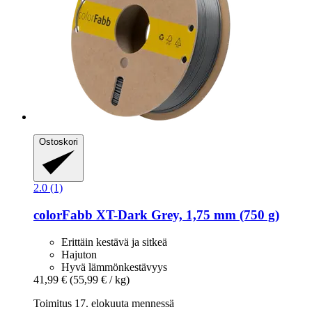
Ostoskori
2.0 (1)
colorFabb
XT-​Dark Grey, 1,75 mm (750 g)
Erittäin kestävä ja sitkeä
Hajuton
Hyvä lämmönkestävyys
41,99 €
(55,99 € / kg)
Toimitus 17. elokuuta mennessä