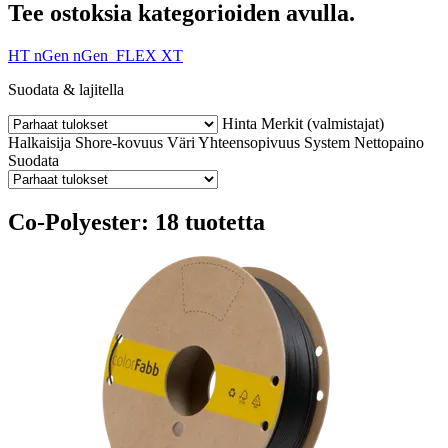
Tee ostoksia kategorioiden avulla.
HT
nGen
nGen_FLEX
XT
Suodata & lajitella
Hinta
Merkit (valmistajat)
Halkaisija
Shore-kovuus
Väri
Yhteensopivuus
System
Nettopaino
Suodata
Co-Polyester: 18 tuotetta