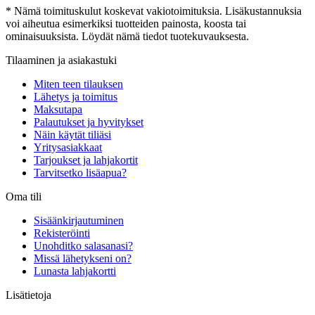
* Nämä toimituskulut koskevat vakiotoimituksia. Lisäkustannuksia
voi aiheutua esimerkiksi tuotteiden painosta, koosta tai
ominaisuuksista. Löydät nämä tiedot tuotekuvauksesta.
Tilaaminen ja asiakastuki
Miten teen tilauksen
Lähetys ja toimitus
Maksutapa
Palautukset ja hyvitykset
Näin käytät tiliäsi
Yritysasiakkaat
Tarjoukset ja lahjakortit
Tarvitsetko lisäapua?
Oma tili
Sisäänkirjautuminen
Rekisteröinti
Unohditko salasanasi?
Missä lähetykseni on?
Lunasta lahjakortti
Lisätietoja