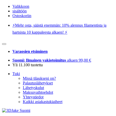
Valikkoon
sisältöön
Ostoskoriin
⚡️Mehr osta, säästä enemmän: 10% alennus filamentista ja
hartsista 10 kappaleesta alkaen! ⚡️
Varaosien etsiminen
Suomi: Ilmainen vakiotoimitus
alkaen 99,00 €
Yli 11.100 tuotetta
Tuki
Missä tilaukseni on?
Palautuslähetykset
Lähetyskulut
Maksuvaihtoehdot
Yhteystiedot
Kaikki asiakastukiaiheet