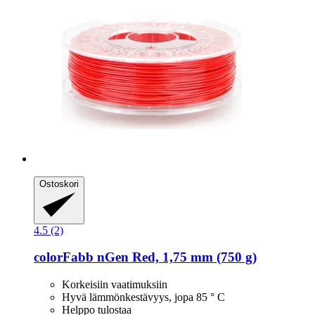
Ostoskori
4.5 (2)
colorFabb
nGen Red, 1,75 mm (750 g)
Korkeisiin vaatimuksiin
Hyvä lämmönkestävyys, jopa 85 ° C
Helppo tulostaa