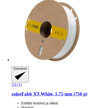
Ostoskori
5.0 (1)
colorFabb
XT-​White, 1,75 mm (750 g)
Erittäin kestävä ja sitkeä
Hajuton