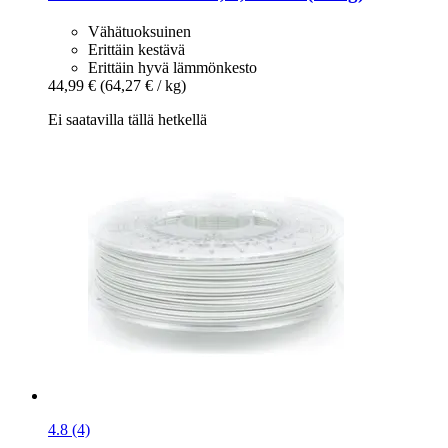
Vähätuoksuinen
Erittäin kestävä
Erittäin hyvä lämmönkesto
44,99 €
(64,27 € / kg)
Ei saatavilla tällä hetkellä
4.8 (4)