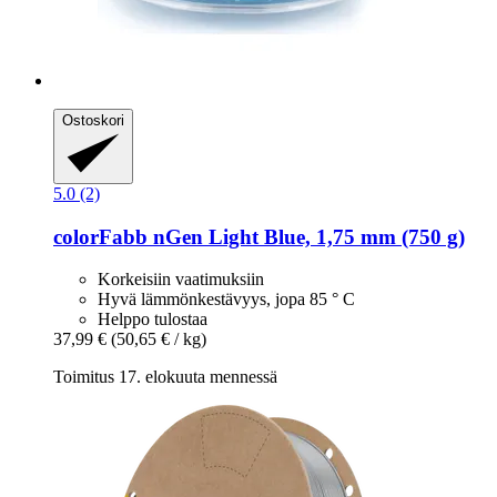
Ostoskori
5.0 (2)
colorFabb
nGen Light Blue, 1,75 mm (750 g)
Korkeisiin vaatimuksiin
Hyvä lämmönkestävyys, jopa 85 ° C
Helppo tulostaa
37,99 €
(50,65 € / kg)
Toimitus 17. elokuuta mennessä