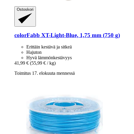
Ostoskori
colorFabb
XT-​Light-​Blue, 1,75 mm (750 g)
Erittäin kestävä ja sitkeä
Hajuton
Hyvä lämmönkestävyys
41,99 €
(55,99 € / kg)
Toimitus 17. elokuuta mennessä