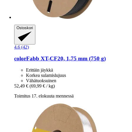
Ostoskori
4.6 (42)
colorFabb
XT-​CF20, 1,75 mm (750 g)
Erittäin jäykkä
Korkea sulamislujuus
Vähätuoksuinen
52,49 €
(69,99 € / kg)
Toimitus 17. elokuuta mennessä