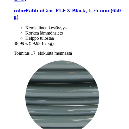
colorFabb
nGen_FLEX Black, 1,75 mm (650
g)
Kemiallinen kestävyys
Korkea lämmönsieto
Helppo tulostaa
38,99 €
(59,98 € / kg)
Toimitus 17. elokuuta mennessä