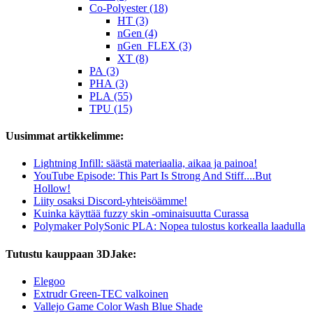
Co-Polyester (18)
HT (3)
nGen (4)
nGen_FLEX (3)
XT (8)
PA (3)
PHA (3)
PLA (55)
TPU (15)
Uusimmat artikkelimme:
Lightning Infill: säästä materiaalia, aikaa ja painoa!
YouTube Episode: This Part Is Strong And Stiff....But
Hollow!
Liity osaksi Discord-yhteisöämme!
Kuinka käyttää fuzzy skin -ominaisuutta Curassa
Polymaker PolySonic PLA: Nopea tulostus korkealla laadulla
Tutustu kauppaan 3DJake:
Elegoo
Extrudr Green-TEC valkoinen
Vallejo Game Color Wash Blue Shade