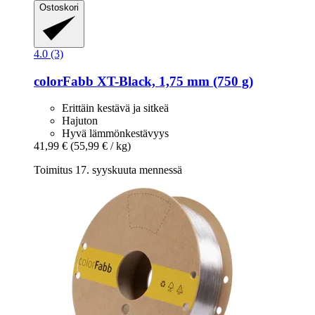
Ostoskori
4.0 (3)
colorFabb
XT-​Black, 1,75 mm (750 g)
Erittäin kestävä ja sitkeä
Hajuton
Hyvä lämmönkestävyys
41,99 €
(55,99 € / kg)
Toimitus 17. syyskuuta mennessä