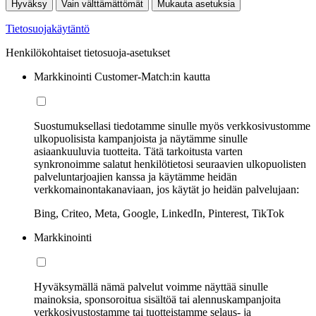
Hyväksy
Vain välttämättömät
Mukauta asetuksia
Tietosuojakäytäntö
Henkilökohtaiset tietosuoja-asetukset
Markkinointi Customer-Match:in kautta
Suostumuksellasi tiedotamme sinulle myös verkkosivustomme
ulkopuolisista kampanjoista ja näytämme sinulle
asiaankuuluvia tuotteita. Tätä tarkoitusta varten
synkronoimme salatut henkilötietosi seuraavien ulkopuolisten
palveluntarjoajien kanssa ja käytämme heidän
verkkomainontakanaviaan, jos käytät jo heidän palvelujaan:
Bing, Criteo, Meta, Google, LinkedIn, Pinterest, TikTok
Markkinointi
Hyväksymällä nämä palvelut voimme näyttää sinulle
mainoksia, sponsoroitua sisältöä tai alennuskampanjoita
verkkosivustostamme tai tuotteistamme selaus- ja