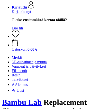
Kirjaudu
Kirjaudu nyt
Oletko
ensimmäistä kertaa täällä?
Luo tili
Ostoskori
0,00 €
Merkit
3D-tulostimet ja muuta
Varaosat ja päivitykset
Filamentit
Resin
Tarvikkeet
⚡ Alennus
🔥 Uusi
Bambu Lab
Replacement