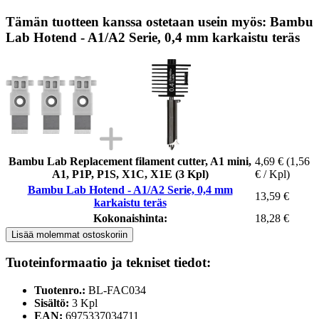
Tämän tuotteen kanssa ostetaan usein myös: Bambu
Lab Hotend - A1/A2 Serie, 0,4 mm karkaistu teräs
Bambu Lab Replacement filament cutter, A1 mini,
4,69 €
(1,56
A1, P1P, P1S, X1C, X1E (3 Kpl)
€ / Kpl)
Bambu Lab Hotend - A1/A2 Serie, 0,4 mm
13,59 €
karkaistu teräs
Kokonaishinta:
18,28 €
Lisää molemmat ostoskoriin
Tuoteinformaatio ja tekniset tiedot:
Tuotenro.:
BL-FAC034
Sisältö:
3 Kpl
EAN:
6975337034711