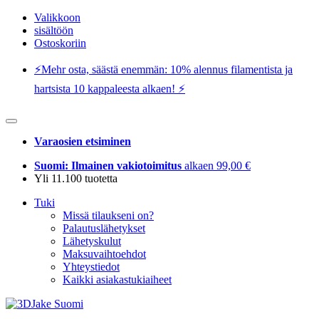
Valikkoon
sisältöön
Ostoskoriin
⚡️Mehr osta, säästä enemmän: 10% alennus filamentista ja
hartsista 10 kappaleesta alkaen! ⚡️
Varaosien etsiminen
Suomi: Ilmainen vakiotoimitus
alkaen 99,00 €
Yli 11.100 tuotetta
Tuki
Missä tilaukseni on?
Palautuslähetykset
Lähetyskulut
Maksuvaihtoehdot
Yhteystiedot
Kaikki asiakastukiaiheet