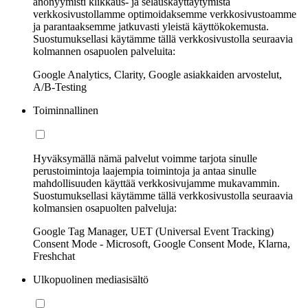
anonyymisti klikkaus- ja selauskäyttäytymistä
verkkosivustollamme optimoidaksemme verkkosivustoamme
ja parantaaksemme jatkuvasti yleistä käyttökokemusta.
Suostumuksellasi käytämme tällä verkkosivustolla seuraavia
kolmannen osapuolen palveluita:
Google Analytics, Clarity, Google asiakkaiden arvostelut,
A/B-Testing
Toiminnallinen
Hyväksymällä nämä palvelut voimme tarjota sinulle
perustoimintoja laajempia toimintoja ja antaa sinulle
mahdollisuuden käyttää verkkosivujamme mukavammin.
Suostumuksellasi käytämme tällä verkkosivustolla seuraavia
kolmansien osapuolten palveluja:
Google Tag Manager, UET (Universal Event Tracking)
Consent Mode - Microsoft, Google Consent Mode, Klarna,
Freshchat
Ulkopuolinen mediasisältö