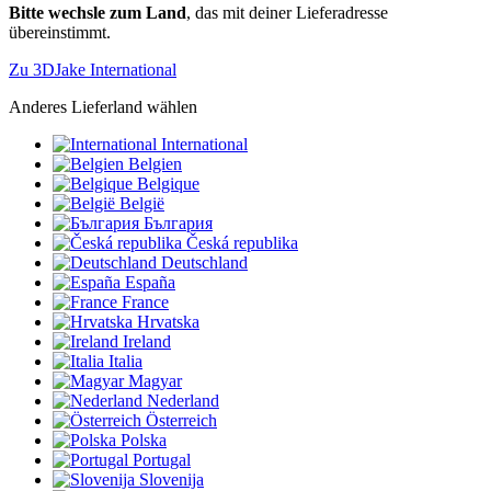
Bitte wechsle zum Land
, das mit deiner Lieferadresse
übereinstimmt.
Zu 3DJake International
Anderes Lieferland wählen
International
Belgien
Belgique
België
България
Česká republika
Deutschland
España
France
Hrvatska
Ireland
Italia
Magyar
Nederland
Österreich
Polska
Portugal
Slovenija