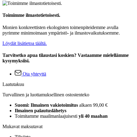
Toimimme ilmastotietoisesti.
Monien konkreettisten ekologisten toimenpiteidemme avulla
pyrimme minimoimaan ympäristö- ja ilmastovaikutuksemme.
Löydät lisätietoa täältä.
Tarvitsetko apua tilaustasi koskien? Vastaamme mielellämme
kysymyksiisi.
Ota yhteyttä
Laatutakuu
Turvallinen ja luottamuksellinen ostostenteko
Suomi: Ilmainen vakiotoimitus
alkaen 99,00 €
Ilmainen palautuslähetys
Toimitamme maailmanlaajuisesti
yli 40 maahan
Mukavat maksutavat
Tilisiirto