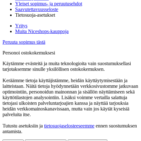
Yleiset sopimus- ja peruutusehdot
Saavutettavuusseloste
Tietosuoja-asetukset
Yritys
Muita Niceshops-kauppoja
Peruuta sopimus tästä
Personoi ostokokemuksesi
Käytämme evästeitä ja muita teknologioita vain suostumuksellasi
tarjotaksemme sinulle yksilöllisen ostokokemuksen.
Keräämme tietoja käyttäjistämme, heidän käyttäytymisestään ja
laitteistaan. Näitä tietoja hyödynnetään verkkosivustomme jatkuvaan
optimointiin, personoidun mainonnan ja sisällön näyttämiseen sekä
käyttötilastojen analysointiin. Lisäksi voimme vertailla salattuja
tietojasi ulkoisten palveluntarjoajien kanssa ja näyttää tarjouksia
heidän verkkomainoskanavissaan, mutta vain jos käytät kyseisiä
palveluita itse.
Tutustu asetuksiin ja
tietosuojaselosteeseemme
ennen suostumuksen
antamista.