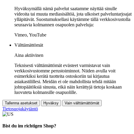
Hyväksymällä nämä palvelut saatamme näyttää sinulle
videoita tai muuta mediasisältöä, jota ulkoiset palveluntarjoajat
ylläpitävät. Suostumuksellasi käytämme tällä verkkosivustolla
seuraavia kolmannen osapuolen palveluja:
Vimeo, YouTube
Välttämättömät
Aina aktiivinen
Teknisesti välttämättömät evästeet varmistavat vain
verkkosivustomme perustoiminnot. Niiden avulla voit
esimerkiksi kerätä tuotteita ostoskoriin tai kirjautua
asiakastilillesi. Meidän ei ole mahdollista tehdä mitään
johtopäätöksiä sinusta, eikä näin kerättyjä tietoja koskaan
luovuteta kolmansille osapuolille.
Tallenna asetukset
Hyväksy
Vain välttämättömät
Tietosuojakäytäntö
Bist du im richtigen Shop?