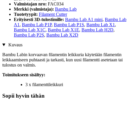
Valmistajan nro:
FAC034
Merkki (valmistaja):
Bambu Lab
Tuotetyypit:
Filament Cutter
Erityisesti 3D-tulostimille:
Bambu Lab A1 mini
,
Bambu Lab
A1
,
Bambu Lab P1P
,
Bambu Lab P1S
,
Bambu Lab X1
,
Bambu Lab X1C
,
Bambu Lab X1E
,
Bambu Lab H2D
,
Bambu Lab P2S
,
Bambu Lab X2D
Kuvaus
Bambu Labin korvaavan filamentin leikkuria käytetään filamentin
leikkaamiseen puhtaasti ja tarkasti, kun uusi filamentti asetetaan tai
tulostus on valmis.
Toimitukseen sisältyy:
3 x filamenttileikkuri
Sopii hyvin tähän