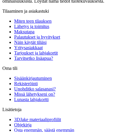
ominaisuuksista. Löydät nämä tiedot tuotekuvauksesta.
Tilaaminen ja asiakastuki
Miten teen tilauksen
Lähetys ja toimitus
Maksutapa
Palautukset ja hyvitykset
Näin käytät tiliäsi
Yritysasiakkaat
Tarjoukset ja lahjakortit
Tarvitsetko lisäapua?
Oma tili
Sisäänkirjautuminen
Rekisteröinti
Unohditko salasanasi?
Missä lähetykseni on?
Lunasta lahjakortti
Lisätietoja
3DJake materiaaliprofiilit
Ohjekirja
Osta enemmän, säästä enemmän