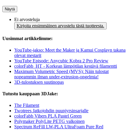
Näytä
Ei arvosteluja
Kirjoita ensimmäinen arvostelu tästä tuotteesta.
Uusimmat artikkelimme:
YouTube-jakso: Meet the Maker ja Kamui Cosplayn takana
olevat mestarit
YouTube Episode: Anycubic Kobra 2 Pro Review
colorFabb_HT - Korkean lämpötilan kestävä filamentti
Maximum Volumetric Speed (MVS): Näin tulostat
nopeammin ilman under-extrusion-ongelmia!
3D-tulostuksen suutinopas
Tutustu kauppaan 3DJake:
The Filament
Twotrees Jatkojohdin puunjyrsinsarjalle
colorFabb Vibers PLA Pastel Green
Polymaker PolyLite PETG valkoinen
Spectrum ReFill LW-PLA UltraFoam Pure Red