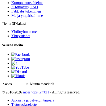
Kumppanuusohjelma
3D-tulostus, FAQ
FabLabs tukeminen
Me ja ympäristömme
Tietoa 3DJakesta
Yhtiöryhmämme
Yhteystiedot
Seuraa meitä
Muuta maa/kieli
© 2010-2026
niceshops GmbH
- All rights reserved.
Julkaisija ja palvelun tarjoaja
Tietosuojaseloste