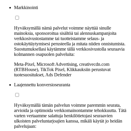
Markkinointi
Hyväksymällä nämä palvelut voimme näyttää sinulle
mainoksia, sponsoroitua sisältöä tai alennuskampanjoita
verkkosivustostamme tai tuotteistamme selaus- ja
ostokäyttäytymisesi perusteella ja mitata niiden onnistumista.
Suostumuksellasi käytämme tällä verkkosivustolla seuraavia
kolmannen osapuolen palveluita:
Meta-Pixel, Microsoft Advertising, creativecdn.com
(RTBHouse), TikTok Pixel, Klikkauksiin perustuvat
tuotesuositukset, Ads Defender
Laajennettu konversioseuranta
Hyväksymällä tämän palvelun voimme paremmin seurata,
arvioida ja optimoida verkkomainontamme tehokkuutta. Tätä
varten vertaamme salattuja henkilötietojasi seuraavien
ulkoisten palveluntarjoajien kanssa, mikäli käytät jo heidän
palvelujaan: