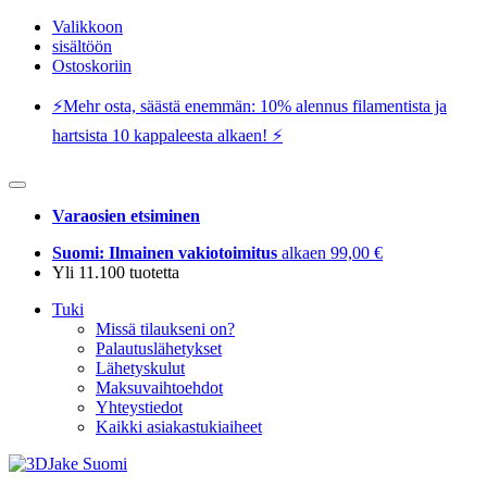
Valikkoon
sisältöön
Ostoskoriin
⚡️Mehr osta, säästä enemmän: 10% alennus filamentista ja
hartsista 10 kappaleesta alkaen! ⚡️
Varaosien etsiminen
Suomi: Ilmainen vakiotoimitus
alkaen 99,00 €
Yli 11.100 tuotetta
Tuki
Missä tilaukseni on?
Palautuslähetykset
Lähetyskulut
Maksuvaihtoehdot
Yhteystiedot
Kaikki asiakastukiaiheet