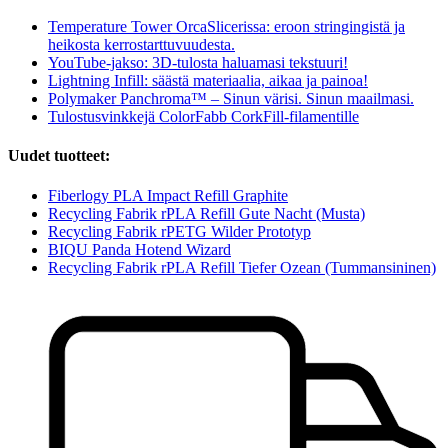
Temperature Tower OrcaSlicerissa: eroon stringingistä ja
heikosta kerrostarttuvuudesta.
YouTube-jakso: 3D-tulosta haluamasi tekstuuri!
Lightning Infill: säästä materiaalia, aikaa ja painoa!
Polymaker Panchroma™ – Sinun värisi. Sinun maailmasi.
Tulostusvinkkejä ColorFabb CorkFill-filamentille
Uudet tuotteet:
Fiberlogy PLA Impact Refill Graphite
Recycling Fabrik rPLA Refill Gute Nacht (Musta)
Recycling Fabrik rPETG Wilder Prototyp
BIQU Panda Hotend Wizard
Recycling Fabrik rPLA Refill Tiefer Ozean (Tummansininen)