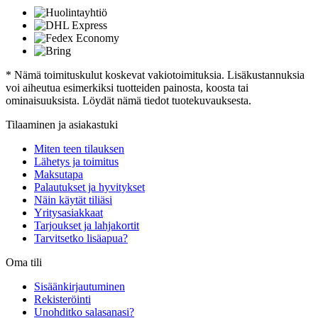
* Nämä toimituskulut koskevat vakiotoimituksia. Lisäkustannuksia
voi aiheutua esimerkiksi tuotteiden painosta, koosta tai
ominaisuuksista. Löydät nämä tiedot tuotekuvauksesta.
Tilaaminen ja asiakastuki
Miten teen tilauksen
Lähetys ja toimitus
Maksutapa
Palautukset ja hyvitykset
Näin käytät tiliäsi
Yritysasiakkaat
Tarjoukset ja lahjakortit
Tarvitsetko lisäapua?
Oma tili
Sisäänkirjautuminen
Rekisteröinti
Unohditko salasanasi?