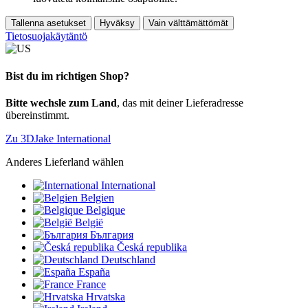
Tallenna asetukset
Hyväksy
Vain välttämättömät
Tietosuojakäytäntö
Bist du im richtigen Shop?
Bitte wechsle zum Land
, das mit deiner Lieferadresse
übereinstimmt.
Zu 3DJake International
Anderes Lieferland wählen
International
Belgien
Belgique
België
България
Česká republika
Deutschland
España
France
Hrvatska