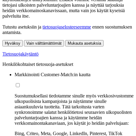
tietojasi ulkoisten palveluntarjoajien kanssa ja näyttää tarjouksia
heidän verkkomainoskanavissaan, mutta vain jos käytät kyseisiä
palveluita itse.
Tutustu asetuksiin ja
tietosuojaselosteeseemme
ennen suostumuksen
antamista.
Hyväksy
Vain välttämättömät
Mukauta asetuksia
Tietosuojakäytäntö
Henkilökohtaiset tietosuoja-asetukset
Markkinointi Customer-Match:in kautta
Suostumuksellasi tiedotamme sinulle myös verkkosivustomme
ulkopuolisista kampanjoista ja näytämme sinulle
asiaankuuluvia tuotteita. Tätä tarkoitusta varten
synkronoimme salatut henkilötietosi seuraavien ulkopuolisten
palveluntarjoajien kanssa ja käytämme heidän
verkkomainontakanaviaan, jos käytät jo heidän palvelujaan:
Bing, Criteo, Meta, Google, LinkedIn, Pinterest, TikTok