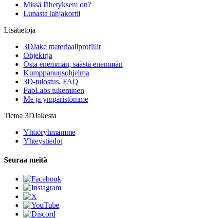
Missä lähetykseni on?
Lunasta lahjakortti
Lisätietoja
3DJake materiaaliprofiilit
Ohjekirja
Osta enemmän, säästä enemmän
Kumppanuusohjelma
3D-tulostus, FAQ
FabLabs tukeminen
Me ja ympäristömme
Tietoa 3DJakesta
Yhtiöryhmämme
Yhteystiedot
Seuraa meitä