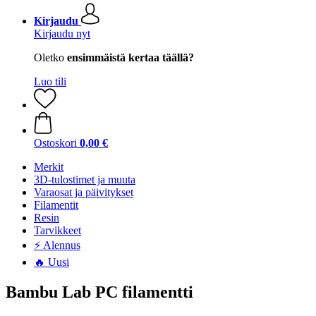
Kirjaudu
Kirjaudu nyt
Oletko
ensimmäistä kertaa täällä?
Luo tili
Ostoskori
0,00 €
Merkit
3D-tulostimet ja muuta
Varaosat ja päivitykset
Filamentit
Resin
Tarvikkeet
⚡ Alennus
🔥 Uusi
Bambu Lab PC filamentti