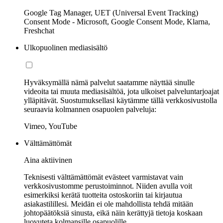
Google Tag Manager, UET (Universal Event Tracking)
Consent Mode - Microsoft, Google Consent Mode, Klarna,
Freshchat
Ulkopuolinen mediasisältö
Hyväksymällä nämä palvelut saatamme näyttää sinulle
videoita tai muuta mediasisältöä, jota ulkoiset palveluntarjoajat
ylläpitävät. Suostumuksellasi käytämme tällä verkkosivustolla
seuraavia kolmannen osapuolen palveluja:
Vimeo, YouTube
Välttämättömät
Aina aktiivinen
Teknisesti välttämättömät evästeet varmistavat vain
verkkosivustomme perustoiminnot. Niiden avulla voit
esimerkiksi kerätä tuotteita ostoskoriin tai kirjautua
asiakastilillesi. Meidän ei ole mahdollista tehdä mitään
johtopäätöksiä sinusta, eikä näin kerättyjä tietoja koskaan
luovuteta kolmansille osapuolille.