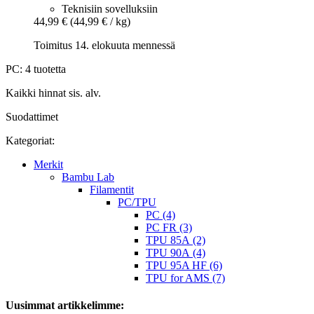
Teknisiin sovelluksiin
44,99 €
(44,99 € / kg)
Toimitus 14. elokuuta mennessä
PC: 4 tuotetta
Kaikki hinnat sis. alv.
Suodattimet
Kategoriat:
Merkit
Bambu Lab
Filamentit
PC/TPU
PC (4)
PC FR (3)
TPU 85A (2)
TPU 90A (4)
TPU 95A HF (6)
TPU for AMS (7)
Uusimmat artikkelimme: