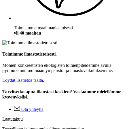
Toimitamme maailmanlaajuisesti
yli 40 maahan
Toimimme ilmastotietoisesti.
Monien konkreettisten ekologisten toimenpiteidemme avulla
pyrimme minimoimaan ympäristö- ja ilmastovaikutuksemme.
Löydät lisätietoa täältä.
Tarvitsetko apua tilaustasi koskien? Vastaamme mielellämme
kysymyksiisi.
Ota yhteyttä
Laatutakuu
Turvallinen ja luottamuksellinen ostostenteko