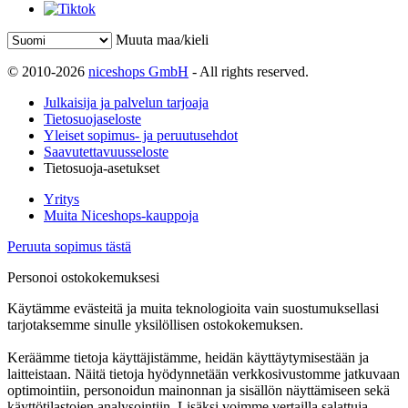
Muuta maa/kieli
© 2010-2026
niceshops GmbH
- All rights reserved.
Julkaisija ja palvelun tarjoaja
Tietosuojaseloste
Yleiset sopimus- ja peruutusehdot
Saavutettavuusseloste
Tietosuoja-asetukset
Yritys
Muita Niceshops-kauppoja
Peruuta sopimus tästä
Personoi ostokokemuksesi
Käytämme evästeitä ja muita teknologioita vain suostumuksellasi
tarjotaksemme sinulle yksilöllisen ostokokemuksen.
Keräämme tietoja käyttäjistämme, heidän käyttäytymisestään ja
laitteistaan. Näitä tietoja hyödynnetään verkkosivustomme jatkuvaan
optimointiin, personoidun mainonnan ja sisällön näyttämiseen sekä
käyttötilastojen analysointiin. Lisäksi voimme vertailla salattuja