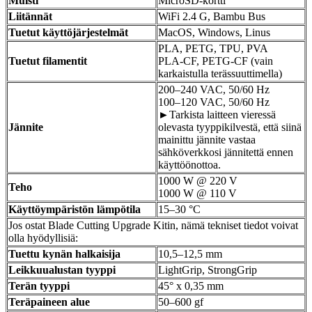
Muisti
MicroSD-kortti
Liitännät
WiFi 2.4 G, Bambu Bus
Tuetut käyttöjärjestelmät
MacOS, Windows, Linus
PLA, PETG, TPU, PVA
Tuetut filamentit
PLA-CF, PETG-CF (vain
karkaistulla terässuuttimella)
200–240 VAC, 50/60 Hz
100–120 VAC, 50/60 Hz
►Tarkista laitteen vieressä
Jännite
olevasta tyyppikilvestä, että siinä
mainittu jännite vastaa
sähköverkkosi jännitettä ennen
käyttöönottoa.
1000 W @ 220 V
Teho
1000 W @ 110 V
Käyttöympäristön lämpötila
15–30 °C
Jos ostat Blade Cutting Upgrade Kitin, nämä tekniset tiedot voivat
olla hyödyllisiä:
Tuettu kynän halkaisija
10,5–12,5 mm
Leikkuualustan tyyppi
LightGrip, StrongGrip
Terän tyyppi
45° x 0,35 mm
Teräpaineen alue
50–600 gf