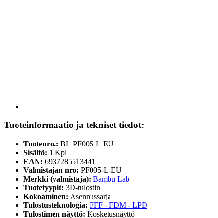
Tuoteinformaatio ja tekniset tiedot:
Tuotenro.:
BL-PF005-L-EU
Sisältö:
1 Kpl
EAN:
6937285513441
Valmistajan nro:
PF005-L-EU
Merkki (valmistaja):
Bambu Lab
Tuotetyypit:
3D-tulostin
Kokoaminen:
Asennussarja
Tulostusteknologia:
FFF - FDM - LPD
Tulostimen näyttö:
Kosketusnäyttö