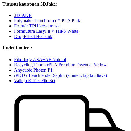
Tutustu kauppaan 3DJake:
3DJAKE
Polymaker Panchroma™ PLA Pink
Extrudr TPU kova musta
Formfutura EasyFil™ HIPS White
DropEffect Heatsink
Uudet tuotteet:
Fiberlogy ASA+AF Natural
Recycling Fabrik rPLA Premium Essential Yellow
Anycubic Photon P1
rPETG Leuchtender Saphir (sininen, läpikuultava)
Vallejo Riffler File Set