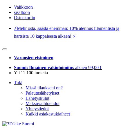
Valikkoon
sisältöön
Ostoskoriin
⚡️Mehr osta, säästä enemmän: 10% alennus filamentista ja
hartsista 10 kappaleesta alkaen! ⚡️
Varaosien etsiminen
Suomi: Ilmainen vakiotoimitus
alkaen 99,00 €
Yli 11.100 tuotetta
Tuki
Missä tilaukseni on?
Palautuslähetykset
Lähetyskulut
Maksuvaihtoehdot
Yhteystiedot
Kaikki asiakastukiaiheet