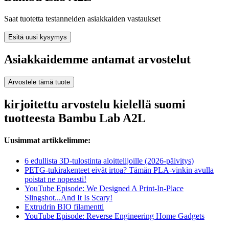
Saat tuotetta testanneiden asiakkaiden vastaukset
Esitä uusi kysymys
Asiakkaidemme antamat arvostelut
Arvostele tämä tuote
kirjoitettu arvostelu kielellä suomi
tuotteesta Bambu Lab A2L
Uusimmat artikkelimme:
6 edullista 3D-tulostinta aloittelijoille (2026-päivitys)
PETG-tukirakenteet eivät irtoa? Tämän PLA-vinkin avulla
poistat ne nopeasti!
YouTube Episode: We Designed A Print-In-Place
Slingshot...And It Is Scary!
Extrudrin BIO filamentti
YouTube Episode: Reverse Engineering Home Gadgets