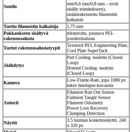
mm/0,6 mm/0,8 mm – eivät
Suutin
sisälly toimitukseen),
sisäänrakennettu filamentin
katkaisin
Tuettu filamentin halkaisija
1,75 mm
Pakkaukseen sisältyvä
teksturoitu, joustava PEI-
rakennusalusta
jousiteräsalusta
Textured PEI, Engineering Plate,
Tuetut rakennusalustatyypit
Cool Plate SuperTack
Part Cooling -tuuletin (Closed
Loop)
Jäähdytys
Hotend Cooling -tuuletin
(Closed Loop)
Low-Frame-Rate, jopa 1080 px
Kamera
tukee timelapse-kuvausta
Filament Run Out Sensor
Fialment Tangle Sensor
Anturit
Filament Odometry
Power Loss Recovery
Clumping Detection
3,5 tuuman kosketusnäyttö, 240
Näyttö
x 320 px