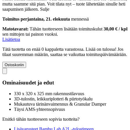
mutta saamme sitä pian. Voit tilata nyt – tuote lähetetään sinulle heti
saapumisen jälkeen.
Sulje
Toimitus perjantaina, 21. elokuuta
mennessä
Matotavarat:
Tähän tuotteeseen lisätään toimituskulut
30,00 € / kpl
sen mittojen tai painon vuoksi.
Lisätietoa
Tätä tuotetta on enää 0 kappaletta varastossa. Lisää on tulossa! Jos
tilaat suuremman määrän, saattaa se vaikuttaa toimituspäivämäärään.
Ostoskoriin
Ominaisuudet ja edut
330 x 320 x 325 mm rakennustilavuus
3D-tulostin, leikkuriplotteri & piirtotyökalu
Mukautuva tärinänvaimennus & Granular Damper
Täysi AMS-yhteensopivuus
Etsitkö tähän tuotteeseen sopivia tuotteita?
Lisävarusteet Bambu Lab A2L -tulostimeen