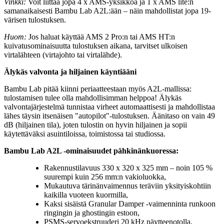
Vinkki:
Voit liittää jopa 4 x AMS-yksikköä ja 1 x AMS lite:n
samanaikaisesti Bambu Lab A2L:ään – näin mahdollistat jopa 19-
värisen tulostuksen.
Huom:
Jos haluat käyttää AMS 2 Pro:n tai AMS HT:n
kuivatusominaisuutta tulostuksen aikana, tarvitset ulkoisen
virtalähteen (virtajohto tai virtalähde).
Älykäs valvonta ja hiljainen käyntiääni
Bambu Lab pitää kiinni periaatteestaan myös A2L-mallissa:
tulostamisen tulee olla mahdollisimman helppoa! Älykäs
valvontajärjestelmä tunnistaa virheet automaattisesti ja mahdollistaa
lähes täysin itsenäisen "autopilot"-tulostuksen. Äänitaso on vain 49
dB (hiljainen tila), joten tulostin on hyvin hiljainen ja sopii
käytettäväksi asuintiloissa, toimistossa tai studiossa.
Bambu Lab A2L -ominaisuudet pähkinänkuoressa:
Rakennustilavuus 330 x 320 x 325 mm – noin 105 %
suurempi kuin 256 mm:n vakioluokka,
Mukautuva tärinänvaimennus teräviin yksityiskohtiin
kaikilla vuoteen kuormilla,
Kaksi sisäistä Granular Damper -vaimenninta runkoon
ringingin ja ghostingin estoon,
PSMS-servoekstruuderi 20 kHz näytteenotolla,