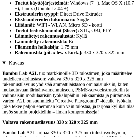
Tuetut käyttöjärjestelmät:
Windows (7 +), Mac OS X (10.7
+), Linux (Ubuntu 12.04 +)
Ekstruuderin tyyppi:
Direct Drive Extruder
Ekstruudereiden lukumäärä:
Single
Liitännät:
WIFI - WLAN, Micro SD - kortti
Tuetut tiedostomuodot (Slicer):
STL, OBJ, PLY
Lämmitetyt rakennusalustat:
Kyllä
Lämmitetty rakennustila:
Ei
Filamentin halkaisija:
1,75 mm
Rakennustila [pit. x lev. x kork.]:
330 x 320 x 325 mm
Kuvaus
Bambu Lab A2L
tuo markkinoille 3D-tulostimen, joka määrittelee
uudelleen aloitustason: valtava 330 x 320 x 325 mm
rakennustilavuus yhdistää ammattilaistason ominaisuuksiin, kuten
mukautuvaan tärinänvaimennukseen, PSMS-servoekstruuderiin ja
valinnaisiin modulaarisiin työkalupäihin leikkaamista ja piirtämistä
varten. A2L on suunniteltu "Creative Playground" -idealle: työkalu,
joka tekee paljon enemmän kuin vain tulostaa, ja tarjoaa kylliksi tilaa
myös suuriin projekteihin – ilman kompromisseja!
Valtava rakennustilavuus 330 x 320 x 325 mm
Bambu Lab A2L tarjoaa 330 x 320 x 325 mm tulostusvolyymin,