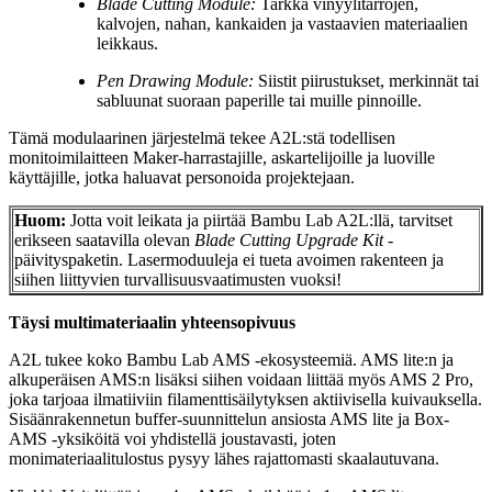
Blade Cutting Module:
Tarkka vinyylitarrojen,
kalvojen, nahan, kankaiden ja vastaavien materiaalien
leikkaus.
Pen Drawing Module:
Siistit piirustukset, merkinnät tai
sabluunat suoraan paperille tai muille pinnoille.
Tämä modulaarinen järjestelmä tekee A2L:stä todellisen
monitoimilaitteen Maker-harrastajille, askartelijoille ja luoville
käyttäjille, jotka haluavat personoida projektejaan.
Huom:
Jotta voit leikata ja piirtää Bambu Lab A2L:llä, tarvitset
erikseen saatavilla olevan
Blade Cutting Upgrade Kit
-
päivityspaketin. Lasermoduuleja ei tueta avoimen rakenteen ja
siihen liittyvien turvallisuusvaatimusten vuoksi!
Täysi multimateriaalin yhteensopivuus
A2L tukee koko Bambu Lab AMS -ekosysteemiä. AMS lite:n ja
alkuperäisen AMS:n lisäksi siihen voidaan liittää myös AMS 2 Pro,
joka tarjoaa ilmatiiviin filamenttisäilytyksen aktiivisella kuivauksella.
Sisäänrakennetun buffer-suunnittelun ansiosta AMS lite ja Box-
AMS -yksiköitä voi yhdistellä joustavasti, joten
monimateriaalitulostus pysyy lähes rajattomasti skaalautuvana.