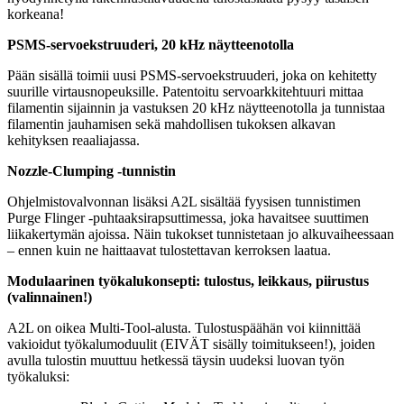
korkeana!
PSMS-servoekstruuderi, 20 kHz näytteenotolla
Pään sisällä toimii uusi PSMS-servoekstruuderi, joka on kehitetty
suurille virtausnopeuksille. Patentoitu servoarkkitehtuuri mittaa
filamentin sijainnin ja vastuksen 20 kHz näytteenotolla ja tunnistaa
filamentin jauhamisen sekä mahdollisen tukoksen alkavan
kehityksen reaaliajassa.
Nozzle-Clumping -tunnistin
Ohjelmistovalvonnan lisäksi A2L sisältää fyysisen tunnistimen
Purge Flinger -puhtaaksirapsuttimessa, joka havaitsee suuttimen
liikakertymän ajoissa. Näin tukokset tunnistetaan jo alkuvaiheessaan
– ennen kuin ne haittaavat tulostettavan kerroksen laatua.
Modulaarinen työkalukonsepti: tulostus, leikkaus, piirustus
(valinnainen!)
A2L on oikea Multi-Tool-alusta. Tulostuspäähän voi kiinnittää
vakioidut työkalumoduulit (EIVÄT sisälly toimitukseen!), joiden
avulla tulostin muuttuu hetkessä täysin uudeksi luovan työn
työkaluksi: