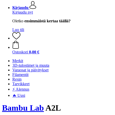
Kirjaudu
Kirjaudu nyt
Oletko
ensimmäistä kertaa täällä?
Luo tili
Ostoskori
0,00 €
Merkit
3D-tulostimet ja muuta
Varaosat ja päivitykset
Filamentit
Resin
Tarvikkeet
⚡ Alennus
🔥 Uusi
Bambu Lab
A2L