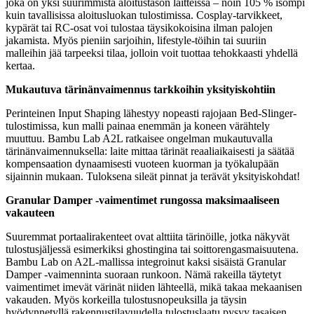
joka on yksi suurimmista aloitustason laitteissa – noin 105 % isompi
kuin tavallisissa aloitusluokan tulostimissa. Cosplay-tarvikkeet,
kypärät tai RC-osat voi tulostaa täysikokoisina ilman palojen
jakamista. Myös pieniin sarjoihin, lifestyle-töihin tai suuriin
malleihin jää tarpeeksi tilaa, jolloin voit tuottaa tehokkaasti yhdellä
kertaa.
Mukautuva tärinänvaimennus tarkkoihin yksityiskohtiin
Perinteinen Input Shaping lähestyy nopeasti rajojaan Bed-Slinger-
tulostimissa, kun malli painaa enemmän ja koneen värähtely
muuttuu. Bambu Lab A2L ratkaisee ongelman mukautuvalla
tärinänvaimennuksella: laite mittaa tärinät reaaliaikaisesti ja säätää
kompensaation dynaamisesti vuoteen kuorman ja työkalupään
sijainnin mukaan. Tuloksena sileät pinnat ja terävät yksityiskohdat!
Granular Damper -vaimentimet rungossa maksimaaliseen
vakauteen
Suuremmat portaalirakenteet ovat alttiita tärinöille, jotka näkyvät
tulostusjäljessä esimerkiksi ghostingina tai soittorengasmaisuutena.
Bambu Lab on A2L-mallissa integroinut kaksi sisäistä Granular
Damper -vaimenninta suoraan runkoon. Nämä rakeilla täytetyt
vaimentimet imevät värinät niiden lähteellä, mikä takaa mekaanisen
vakauden. Myös korkeilla tulostusnopeuksilla ja täysin
hyödynnetyllä rakennustilavuudella tulostuslaatu pysyy tasaisen