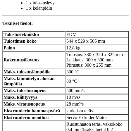
1 x tulostuslevy
1 x kelanpidin
Tekniset tiedot:
Tulostustekniikka
FDM
Tulostimen koko
544 x 529 x 505 mm
Paino
12,8 kg
Tulostus: 330 x 320 x 325 mm
Rakennustilavuus
Leikkaus: 300 x 300 mm
Piirustus: 300 x 255 mm
Maks. tulostuslämpötila
300 °C
Maks. lämmitetyn alustan
80 °C
lämpötila
Maks. tulostusnopeus
500 mm/s
Maks. kiihtyvyys
10 m/s²
Maks. virtausnopeus
28 mm³/s
Ekstruuderin hammaspyörä
karkaistu teräs
Ekstruuderin moottori
Servo Extruder Motor
Ruostumaton teräs, vakiokoko
0,4 mm (lisäksi tuetut 0,2