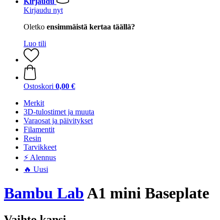
Kirjaudu
Kirjaudu nyt
Oletko
ensimmäistä kertaa täällä?
Luo tili
Ostoskori
0,00 €
Merkit
3D-tulostimet ja muuta
Varaosat ja päivitykset
Filamentit
Resin
Tarvikkeet
⚡ Alennus
🔥 Uusi
Bambu Lab
A1 mini Baseplate
Vaihto kansi