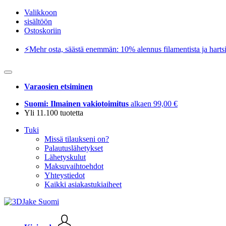
Valikkoon
sisältöön
Ostoskoriin
⚡️Mehr osta, säästä enemmän: 10% alennus filamentista ja hartsi
Varaosien etsiminen
Suomi: Ilmainen vakiotoimitus
alkaen 99,00 €
Yli 11.100 tuotetta
Tuki
Missä tilaukseni on?
Palautuslähetykset
Lähetyskulut
Maksuvaihtoehdot
Yhteystiedot
Kaikki asiakastukiaiheet