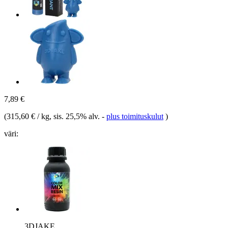
7,89 €
(
315,60 € / kg
, sis. 25,5% alv.
-
plus toimituskulut
)
väri:
3DJAKE