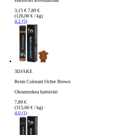
Hartsiväri kivenharmaa
3,15 €
7,89 €
(126,00 € / kg)
4.2 (5)
3DJAKE
Resin Colorant Ochre Brown
Okranruskea hartsiväri
7,89 €
(315,60 € / kg)
4.0 (1)