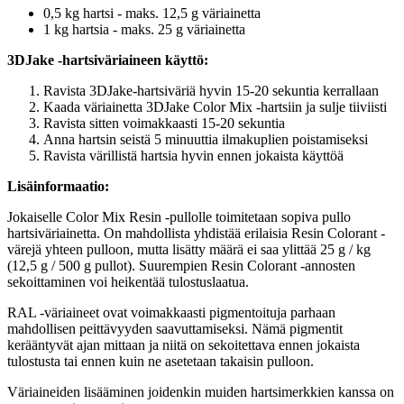
0,5 kg hartsi - maks. 12,5 g väriainetta
1 kg hartsia - maks. 25 g väriainetta
3DJake -hartsiväriaineen käyttö:
Ravista 3DJake-hartsiväriä hyvin 15-20 sekuntia kerrallaan
Kaada väriainetta 3DJake Color Mix -hartsiin ja sulje tiiviisti
Ravista sitten voimakkaasti 15-20 sekuntia
Anna hartsin seistä 5 minuuttia ilmakuplien poistamiseksi
Ravista värillistä hartsia hyvin ennen jokaista käyttöä
Lisäinformaatio:
Jokaiselle Color Mix Resin -pullolle toimitetaan sopiva pullo
hartsiväriainetta. On mahdollista yhdistää erilaisia Resin Colorant -
värejä yhteen pulloon, mutta lisätty määrä ei saa ylittää 25 g / kg
(12,5 g / 500 g pullot). Suurempien Resin Colorant -annosten
sekoittaminen voi heikentää tulostuslaatua.
RAL -väriaineet ovat voimakkaasti pigmentoituja parhaan
mahdollisen peittävyyden saavuttamiseksi. Nämä pigmentit
kerääntyvät ajan mittaan ja niitä on sekoitettava ennen jokaista
tulostusta tai ennen kuin ne asetetaan takaisin pulloon.
Väriaineiden lisääminen joidenkin muiden hartsimerkkien kanssa on