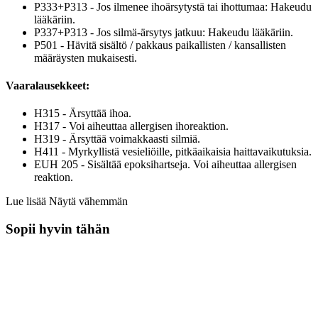
P333+P313 - Jos ilmenee ihoärsytystä tai ihottumaa: Hakeudu
lääkäriin.
P337+P313 - Jos silmä-ärsytys jatkuu: Hakeudu lääkäriin.
P501 - Hävitä sisältö / pakkaus paikallisten / kansallisten
määräysten mukaisesti.
Vaaralausekkeet:
H315 - Ärsyttää ihoa.
H317 - Voi aiheuttaa allergisen ihoreaktion.
H319 - Ärsyttää voimakkaasti silmiä.
H411 - Myrkyllistä vesieliöille, pitkäaikaisia haittavaikutuksia.
EUH 205 - Sisältää epoksihartseja. Voi aiheuttaa allergisen
reaktion.
Lue lisää
Näytä vähemmän
Sopii hyvin tähän