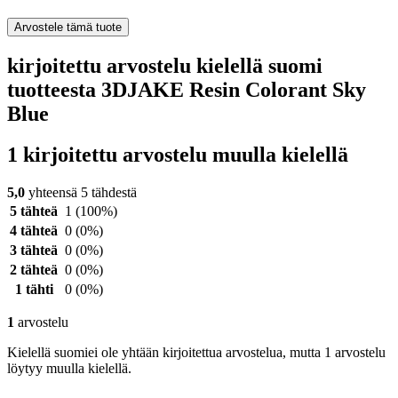
Arvostele tämä tuote
kirjoitettu arvostelu kielellä suomi
tuotteesta 3DJAKE Resin Colorant Sky
Blue
1 kirjoitettu arvostelu muulla kielellä
5,0
yhteensä 5 tähdestä
5 tähteä
1
(100%)
4 tähteä
0
(0%)
3 tähteä
0
(0%)
2 tähteä
0
(0%)
1 tähti
0
(0%)
1
arvostelu
Kielellä suomiei ole yhtään kirjoitettua arvostelua, mutta 1 arvostelu
löytyy muulla kielellä.