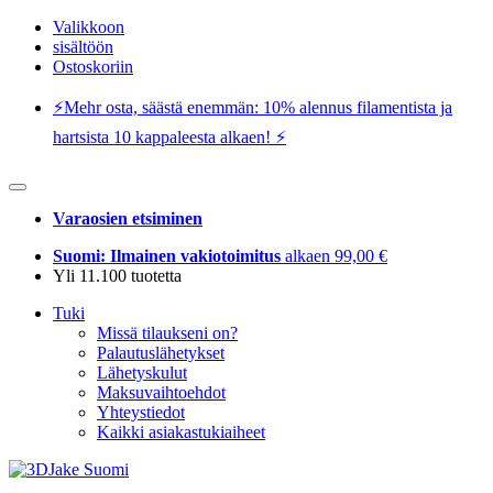
Valikkoon
sisältöön
Ostoskoriin
⚡️Mehr osta, säästä enemmän: 10% alennus filamentista ja
hartsista 10 kappaleesta alkaen! ⚡️
Varaosien etsiminen
Suomi: Ilmainen vakiotoimitus
alkaen 99,00 €
Yli 11.100 tuotetta
Tuki
Missä tilaukseni on?
Palautuslähetykset
Lähetyskulut
Maksuvaihtoehdot
Yhteystiedot
Kaikki asiakastukiaiheet