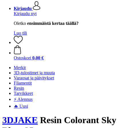
Kirjaudu
Kirjaudu nyt
Oletko
ensimmäistä kertaa täällä?
Luo tili
Ostoskori
0,00 €
Merkit
3D-tulostimet ja muuta
Varaosat ja päivitykset
Filamentit
Resin
Tarvikkeet
⚡ Alennus
🔥 Uusi
3DJAKE
Resin Colorant Sky