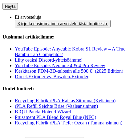
Näytä
Ei arvosteluja
Kirjoita ensimmäinen arvostelu tästä tuotteesta.
Uusimmat artikkelimme:
YouTube Episode: Anycubic Kobra S1 Review – A True
Bambu Lab Competitor?
Liity osaksi Discord-yhteisöämme!
YouTube Episode: Neptune 4 & 4 Pro Review
Keskitason FDM-3D-tulostin alle 500 €! (2025 Edition)
Direct-Extruder vs. Bowden-Extruder
Uudet tuotteet:
Recycling Fabrik rPLA Raikas Sitruuna (Keltainen)
rPLA Refill Seichte Brise (Vaaleansininen)
BIQU Panda Hotend Wizard
Prusament PLA Blend Royal Blue (NFC)
Recycling Fabrik rPLA Tiefer Ozean (Tummansininen)