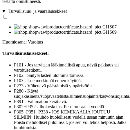
testattu onnistuneesti.
Turvallisuus- ja vaaralausekkeet
Huomiosana: Varoitus
Turvallisuuslausekkeet:
P101 - Jos tarvitaan lääkinnällistä apua, näytä pakkaus tai
varoitusetiketti.
P102 - Säilytä lasten ulottumattomissa.
P103 - Lue merkinnät ennen käyttöä.
P273 - Vältettävä päästämistä ympäristöön.
P280 - Käytä
suojakäsineitä/suojavaatetusta/silmiensuojainta/kasvonsuojainta
P391 - Valumat on kerättävä.
P302+P352 - Ihokosketus: Pese runsaalla vedellä.
P305+P351+P338 - JOS KEMIKAALIA JOUTUU
SILMIIN: Huuhdo huolellisesti vedellä usean minuutin ajan.
Poista mahdolliset piilolinssit, jos sen voi tehdä helposti. Jatka
huuhtomista.