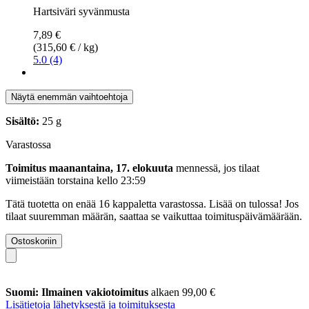
Hartsiväri syvänmusta
7,89 €
(315,60 € / kg)
5.0 (4)
Näytä enemmän vaihtoehtoja
Sisältö:
25 g
Varastossa
Toimitus maanantaina, 17. elokuuta
mennessä, jos tilaat
viimeistään
torstaina kello 23:59
Tätä tuotetta on enää 16 kappaletta varastossa. Lisää on tulossa! Jos
tilaat suuremman määrän, saattaa se vaikuttaa toimituspäivämäärään.
Ostoskoriin
Suomi: Ilmainen vakiotoimitus
alkaen 99,00 €
Lisätietoja lähetyksestä ja toimituksesta