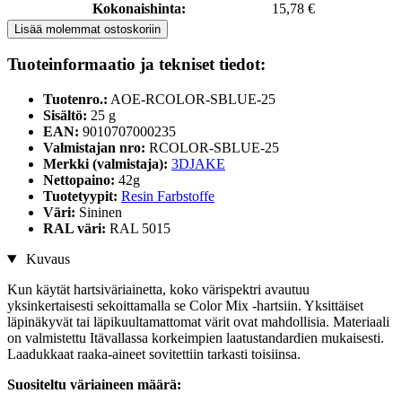
Kokonaishinta:
15,78 €
Lisää molemmat ostoskoriin
Tuoteinformaatio ja tekniset tiedot:
Tuotenro.:
AOE-RCOLOR-SBLUE-25
Sisältö:
25 g
EAN:
9010707000235
Valmistajan nro:
RCOLOR-SBLUE-25
Merkki (valmistaja):
3DJAKE
Nettopaino:
42g
Tuotetyypit:
Resin Farbstoffe
Väri:
Sininen
RAL väri:
RAL 5015
Kuvaus
Kun käytät hartsiväriainetta, koko värispektri avautuu
yksinkertaisesti sekoittamalla se Color Mix -hartsiin. Yksittäiset
läpinäkyvät tai läpikuultamattomat värit ovat mahdollisia. Materiaali
on valmistettu Itävallassa korkeimpien laatustandardien mukaisesti.
Laadukkaat raaka-aineet sovitettiin tarkasti toisiinsa.
Suositeltu väriaineen määrä: