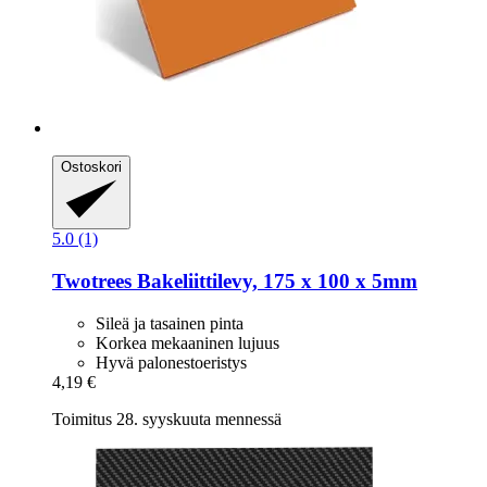
Ostoskori
5.0 (1)
Twotrees
Bakeliittilevy, 175 x 100 x 5mm
Sileä ja tasainen pinta
Korkea mekaaninen lujuus
Hyvä palonestoeristys
4,19 €
Toimitus 28. syyskuuta mennessä