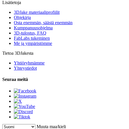
Lisätietoja
3DJake materiaaliprofiilit
Ohjekirja
Osta enemmän, säästä enemmän
Kumppanuusohjelma
3D-tulostus, FAQ
FabLabs tukeminen
Me ja ympäristömme
Tietoa 3DJakesta
Yhtiöryhmämme
Yhteystiedot
Seuraa meitä
Muuta maa/kieli