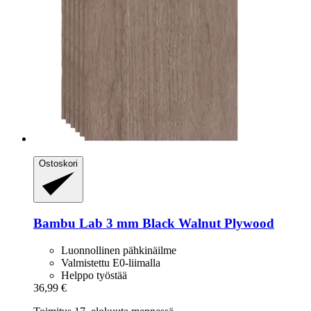
Ostoskori
Bambu Lab
3 mm Black Walnut Plywood
Luonnollinen pähkinäilme
Valmistettu E0-liimalla
Helppo työstää
36,99 €