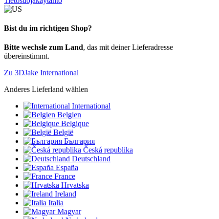
Tietosuojakäytäntö
Bist du im richtigen Shop?
Bitte wechsle zum Land
, das mit deiner Lieferadresse
übereinstimmt.
Zu 3DJake International
Anderes Lieferland wählen
International
Belgien
Belgique
België
България
Česká republika
Deutschland
España
France
Hrvatska
Ireland
Italia
Magyar