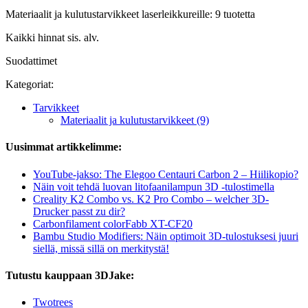
Materiaalit ja kulutustarvikkeet laserleikkureille: 9 tuotetta
Kaikki hinnat sis. alv.
Suodattimet
Kategoriat:
Tarvikkeet
Materiaalit ja kulutustarvikkeet (9)
Uusimmat artikkelimme:
YouTube-jakso: The Elegoo Centauri Carbon 2 – Hiilikopio?
Näin voit tehdä luovan litofaanilampun 3D -tulostimella
Creality K2 Combo vs. K2 Pro Combo – welcher 3D-
Drucker passt zu dir?
Carbonfilament colorFabb XT-CF20
Bambu Studio Modifiers: Näin optimoit 3D-tulostuksesi juuri
siellä, missä sillä on merkitystä!
Tutustu kauppaan 3DJake:
Twotrees