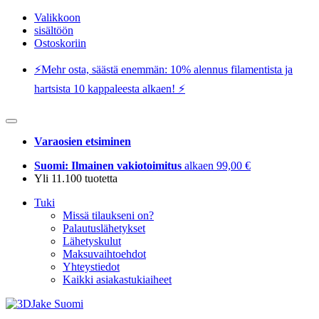
Valikkoon
sisältöön
Ostoskoriin
⚡️Mehr osta, säästä enemmän: 10% alennus filamentista ja
hartsista 10 kappaleesta alkaen! ⚡️
Varaosien etsiminen
Suomi: Ilmainen vakiotoimitus
alkaen 99,00 €
Yli 11.100 tuotetta
Tuki
Missä tilaukseni on?
Palautuslähetykset
Lähetyskulut
Maksuvaihtoehdot
Yhteystiedot
Kaikki asiakastukiaiheet