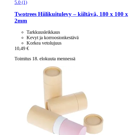
5.0 (1)
Twotrees
Hiilikuitulevy – kiiltävä, 180 x 100 x
2mm
Tarkkuusleikkaus
Kevyt ja korroosionkestävä
Korkea vetolujuus
10,49 €
Toimitus 18. elokuuta mennessä