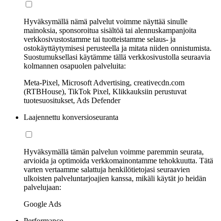
Hyväksymällä nämä palvelut voimme näyttää sinulle
mainoksia, sponsoroitua sisältöä tai alennuskampanjoita
verkkosivustostamme tai tuotteistamme selaus- ja
ostokäyttäytymisesi perusteella ja mitata niiden onnistumista.
Suostumuksellasi käytämme tällä verkkosivustolla seuraavia
kolmannen osapuolen palveluita:
Meta-Pixel, Microsoft Advertising, creativecdn.com
(RTBHouse), TikTok Pixel, Klikkauksiin perustuvat
tuotesuositukset, Ads Defender
Laajennettu konversioseuranta
Hyväksymällä tämän palvelun voimme paremmin seurata,
arvioida ja optimoida verkkomainontamme tehokkuutta. Tätä
varten vertaamme salattuja henkilötietojasi seuraavien
ulkoisten palveluntarjoajien kanssa, mikäli käytät jo heidän
palvelujaan:
Google Ads
Performance