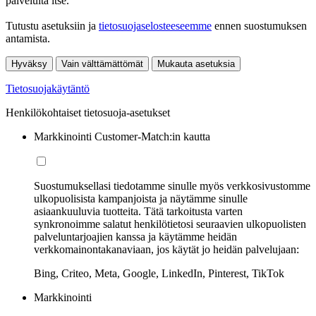
palveluita itse.
Tutustu asetuksiin ja
tietosuojaselosteeseemme
ennen suostumuksen
antamista.
Hyväksy
Vain välttämättömät
Mukauta asetuksia
Tietosuojakäytäntö
Henkilökohtaiset tietosuoja-asetukset
Markkinointi Customer-Match:in kautta
Suostumuksellasi tiedotamme sinulle myös verkkosivustomme
ulkopuolisista kampanjoista ja näytämme sinulle
asiaankuuluvia tuotteita. Tätä tarkoitusta varten
synkronoimme salatut henkilötietosi seuraavien ulkopuolisten
palveluntarjoajien kanssa ja käytämme heidän
verkkomainontakanaviaan, jos käytät jo heidän palvelujaan:
Bing, Criteo, Meta, Google, LinkedIn, Pinterest, TikTok
Markkinointi