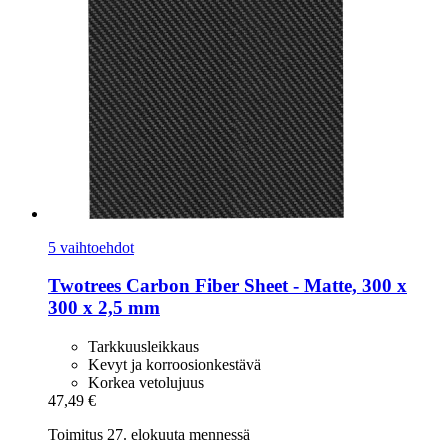
5 vaihtoehdot
Twotrees
Carbon Fiber Sheet -​ Matte, 300 x
300 x 2,5 mm
Tarkkuusleikkaus
Kevyt ja korroosionkestävä
Korkea vetolujuus
47,49 €
Toimitus 27. elokuuta mennessä