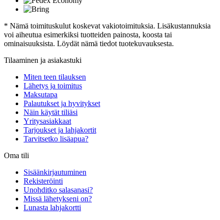
* Nämä toimituskulut koskevat vakiotoimituksia. Lisäkustannuksia
voi aiheutua esimerkiksi tuotteiden painosta, koosta tai
ominaisuuksista. Löydät nämä tiedot tuotekuvauksesta.
Tilaaminen ja asiakastuki
Miten teen tilauksen
Lähetys ja toimitus
Maksutapa
Palautukset ja hyvitykset
Näin käytät tiliäsi
Yritysasiakkaat
Tarjoukset ja lahjakortit
Tarvitsetko lisäapua?
Oma tili
Sisäänkirjautuminen
Rekisteröinti
Unohditko salasanasi?
Missä lähetykseni on?
Lunasta lahjakortti