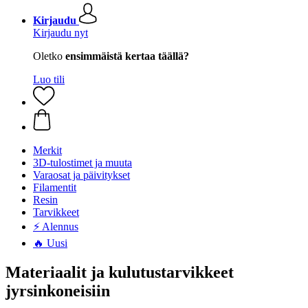
Kirjaudu
Kirjaudu nyt
Oletko
ensimmäistä kertaa täällä?
Luo tili
Merkit
3D-tulostimet ja muuta
Varaosat ja päivitykset
Filamentit
Resin
Tarvikkeet
⚡ Alennus
🔥 Uusi
Materiaalit ja kulutustarvikkeet
jyrsinkoneisiin