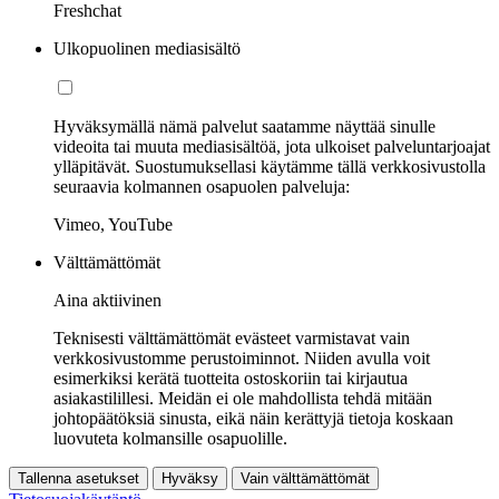
Freshchat
Ulkopuolinen mediasisältö
Hyväksymällä nämä palvelut saatamme näyttää sinulle
videoita tai muuta mediasisältöä, jota ulkoiset palveluntarjoajat
ylläpitävät. Suostumuksellasi käytämme tällä verkkosivustolla
seuraavia kolmannen osapuolen palveluja:
Vimeo, YouTube
Välttämättömät
Aina aktiivinen
Teknisesti välttämättömät evästeet varmistavat vain
verkkosivustomme perustoiminnot. Niiden avulla voit
esimerkiksi kerätä tuotteita ostoskoriin tai kirjautua
asiakastilillesi. Meidän ei ole mahdollista tehdä mitään
johtopäätöksiä sinusta, eikä näin kerättyjä tietoja koskaan
luovuteta kolmansille osapuolille.
Tallenna asetukset
Hyväksy
Vain välttämättömät