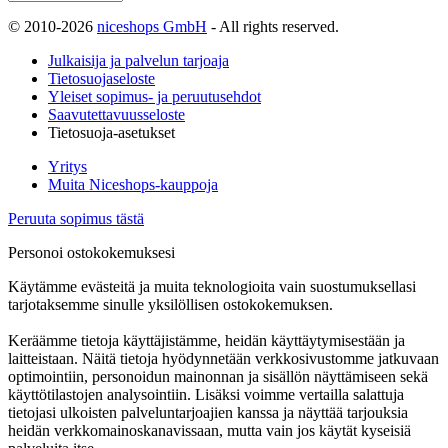
© 2010-2026
niceshops GmbH
- All rights reserved.
Julkaisija ja palvelun tarjoaja
Tietosuojaseloste
Yleiset sopimus- ja peruutusehdot
Saavutettavuusseloste
Tietosuoja-asetukset
Yritys
Muita Niceshops-kauppoja
Peruuta sopimus tästä
Personoi ostokokemuksesi
Käytämme evästeitä ja muita teknologioita vain suostumuksellasi
tarjotaksemme sinulle yksilöllisen ostokokemuksen.
Keräämme tietoja käyttäjistämme, heidän käyttäytymisestään ja
laitteistaan. Näitä tietoja hyödynnetään verkkosivustomme jatkuvaan
optimointiin, personoidun mainonnan ja sisällön näyttämiseen sekä
käyttötilastojen analysointiin. Lisäksi voimme vertailla salattuja
tietojasi ulkoisten palveluntarjoajien kanssa ja näyttää tarjouksia
heidän verkkomainoskanavissaan, mutta vain jos käytät kyseisiä