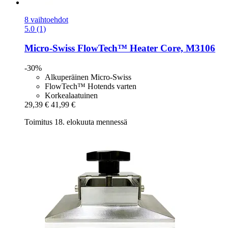
8 vaihtoehdot
5.0 (1)
Micro-Swiss
FlowTech™ Heater Core, M3106
-30%
Alkuperäinen Micro-Swiss
FlowTech™ Hotends varten
Korkealaatuinen
29,39 €
41,99 €
Toimitus 18. elokuuta mennessä