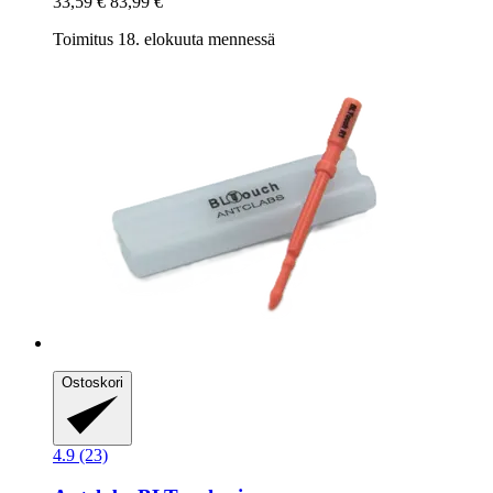
33,59 €
83,99 €
Toimitus 18. elokuuta mennessä
Ostoskori
4.9 (23)