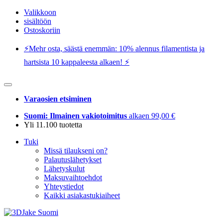
Valikkoon
sisältöön
Ostoskoriin
⚡️Mehr osta, säästä enemmän: 10% alennus filamentista ja
hartsista 10 kappaleesta alkaen! ⚡️
Varaosien etsiminen
Suomi: Ilmainen vakiotoimitus
alkaen 99,00 €
Yli 11.100 tuotetta
Tuki
Missä tilaukseni on?
Palautuslähetykset
Lähetyskulut
Maksuvaihtoehdot
Yhteystiedot
Kaikki asiakastukiaiheet