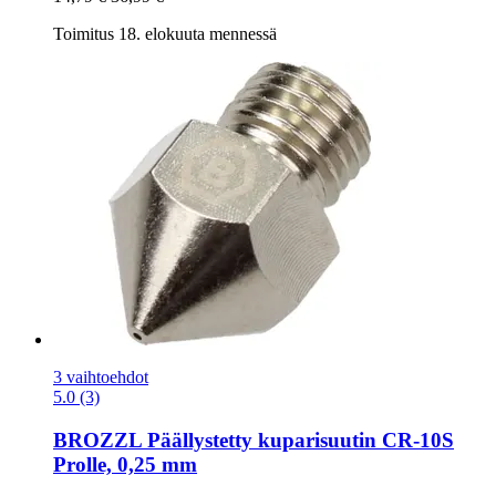
Toimitus 18. elokuuta mennessä
3 vaihtoehdot
5.0 (3)
BROZZL
Päällystetty kuparisuutin CR-​10S
Prolle, 0,25 mm