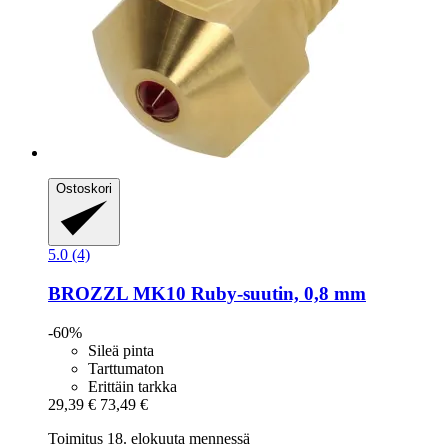
Ostoskori
5.0 (4)
BROZZL
MK10 Ruby-​suutin, 0,8 mm
-60%
Sileä pinta
Tarttumaton
Erittäin tarkka
29,39 €
73,49 €
Toimitus 18. elokuuta mennessä