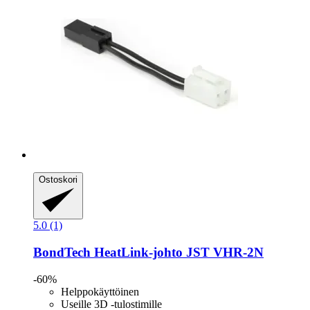
Ostoskori
5.0 (1)
BondTech
HeatLink-​johto JST VHR-​2N
-60%
Helppokäyttöinen
Useille 3D -tulostimille