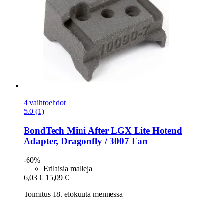
4 vaihtoehdot
5.0 (1)
BondTech
Mini After LGX Lite Hotend
Adapter, Dragonfly / 3007 Fan
-60%
Erilaisia malleja
6,03 €
15,09 €
Toimitus 18. elokuuta mennessä