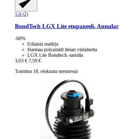
5.0 (2)
BondTech
LGX Lite etupaneeli, Annular
-60%
Erilaisia malleja
Harmaa polyamidi ilman väriainetta
LGX Lite Bondtech -tarralla
3,03 €
7,59 €
Toimitus 18. elokuuta mennessä