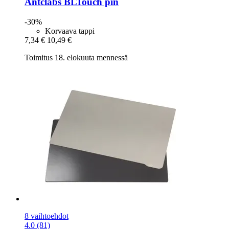
Antclabs
BLTouch pin
-30%
Korvaava tappi
7,34 €
10,49 €
Toimitus 18. elokuuta mennessä
8 vaihtoehdot
4.0 (81)