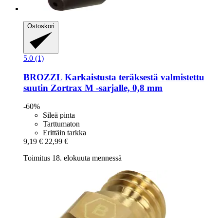
Ostoskori
5.0 (1)
BROZZL
Karkaistusta teräksestä valmistettu
suutin Zortrax M -​sarjalle, 0,8 mm
-60%
Sileä pinta
Tarttumaton
Erittäin tarkka
9,19 €
22,99 €
Toimitus 18. elokuuta mennessä