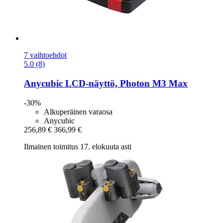
7 vaihtoehdot
5.0 (8)
Anycubic
LCD-​näyttö, Photon M3 Max
-30%
Alkuperäinen varaosa
Anycubic
256,89 €
366,99 €
Ilmainen toimitus 17. elokuuta asti