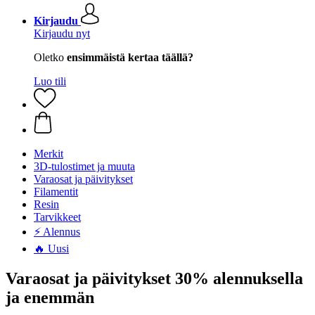
Kirjaudu
Kirjaudu nyt
Oletko
ensimmäistä kertaa täällä?
Luo tili
Merkit
3D-tulostimet ja muuta
Varaosat ja päivitykset
Filamentit
Resin
Tarvikkeet
⚡ Alennus
🔥 Uusi
Varaosat ja päivitykset 30% alennuksella
ja enemmän