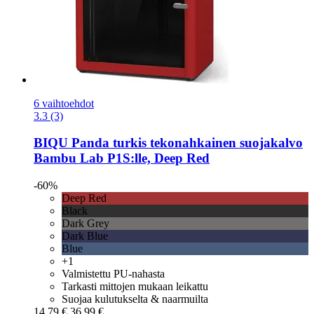
6 vaihtoehdot
3.3 (3)
BIQU
Panda turkis tekonahkainen suojakalvo
Bambu Lab P1S:lle, Deep Red
-60%
Deep Red
Black
Dark Grey
Dark Blue
Blue
+1
Valmistettu PU-nahasta
Tarkasti mittojen mukaan leikattu
Suojaa kulutukselta & naarmuilta
14,79 €
36,99 €