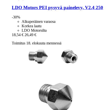
LDO Motors
PEI pysyvä painelevy, V2.4 250
-30%
Alkuperäinen varaosa
Korkea laatu
LDO Motorsilta
18,54 €
26,49 €
Toimitus 18. elokuuta mennessä