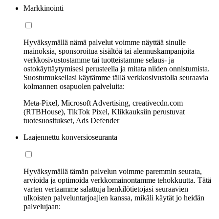
Markkinointi
Hyväksymällä nämä palvelut voimme näyttää sinulle
mainoksia, sponsoroitua sisältöä tai alennuskampanjoita
verkkosivustostamme tai tuotteistamme selaus- ja
ostokäyttäytymisesi perusteella ja mitata niiden onnistumista.
Suostumuksellasi käytämme tällä verkkosivustolla seuraavia
kolmannen osapuolen palveluita:
Meta-Pixel, Microsoft Advertising, creativecdn.com
(RTBHouse), TikTok Pixel, Klikkauksiin perustuvat
tuotesuositukset, Ads Defender
Laajennettu konversioseuranta
Hyväksymällä tämän palvelun voimme paremmin seurata,
arvioida ja optimoida verkkomainontamme tehokkuutta. Tätä
varten vertaamme salattuja henkilötietojasi seuraavien
ulkoisten palveluntarjoajien kanssa, mikäli käytät jo heidän
palvelujaan: