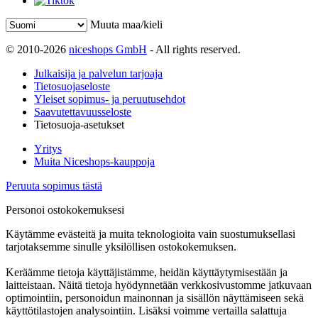
Muuta maa/kieli
© 2010-2026
niceshops GmbH
- All rights reserved.
Julkaisija ja palvelun tarjoaja
Tietosuojaseloste
Yleiset sopimus- ja peruutusehdot
Saavutettavuusseloste
Tietosuoja-asetukset
Yritys
Muita Niceshops-kauppoja
Peruuta sopimus tästä
Personoi ostokokemuksesi
Käytämme evästeitä ja muita teknologioita vain suostumuksellasi
tarjotaksemme sinulle yksilöllisen ostokokemuksen.
Keräämme tietoja käyttäjistämme, heidän käyttäytymisestään ja
laitteistaan. Näitä tietoja hyödynnetään verkkosivustomme jatkuvaan
optimointiin, personoidun mainonnan ja sisällön näyttämiseen sekä
käyttötilastojen analysointiin. Lisäksi voimme vertailla salattuja