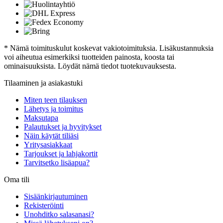
* Nämä toimituskulut koskevat vakiotoimituksia. Lisäkustannuksia
voi aiheutua esimerkiksi tuotteiden painosta, koosta tai
ominaisuuksista. Löydät nämä tiedot tuotekuvauksesta.
Tilaaminen ja asiakastuki
Miten teen tilauksen
Lähetys ja toimitus
Maksutapa
Palautukset ja hyvitykset
Näin käytät tiliäsi
Yritysasiakkaat
Tarjoukset ja lahjakortit
Tarvitsetko lisäapua?
Oma tili
Sisäänkirjautuminen
Rekisteröinti
Unohditko salasanasi?