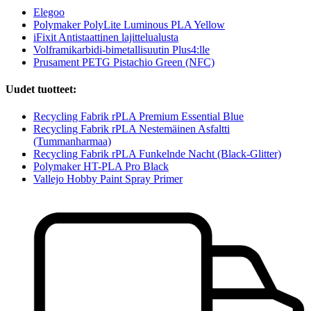
Elegoo
Polymaker PolyLite Luminous PLA Yellow
iFixit Antistaattinen lajittelualusta
Volframikarbidi-bimetallisuutin Plus4:lle
Prusament PETG Pistachio Green (NFC)
Uudet tuotteet:
Recycling Fabrik rPLA Premium Essential Blue
Recycling Fabrik rPLA Nestemäinen Asfaltti
(Tummanharmaa)
Recycling Fabrik rPLA Funkelnde Nacht (Black-Glitter)
Polymaker HT-PLA Pro Black
Vallejo Hobby Paint Spray Primer