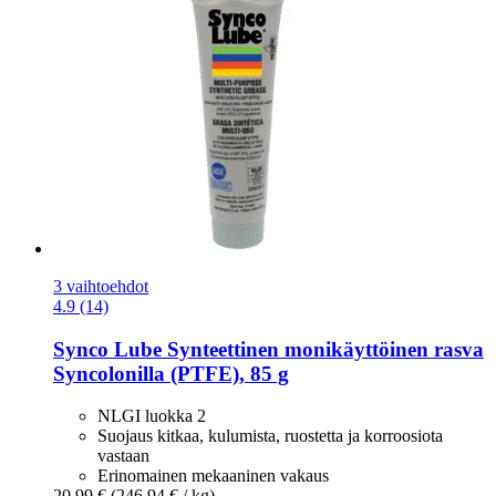
3 vaihtoehdot
4.9 (14)
Synco Lube
Synteettinen monikäyttöinen rasva
Syncolonilla (PTFE), 85 g
NLGI luokka 2
Suojaus kitkaa, kulumista, ruostetta ja korroosiota
vastaan
Erinomainen mekaaninen vakaus
20,99 €
(246,94 € / kg)