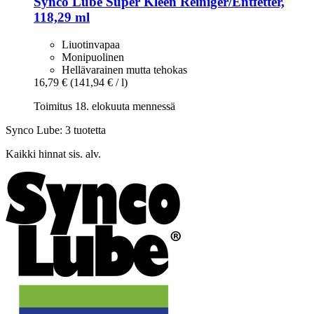
Synco Lube
Super Kleen Reiniger/Entfetter,
118,29 ml
Liuotinvapaa
Monipuolinen
Hellävarainen mutta tehokas
16,79 €
(141,94 € / l)
Toimitus 18. elokuuta mennessä
Synco Lube: 3 tuotetta
Kaikki hinnat sis. alv.