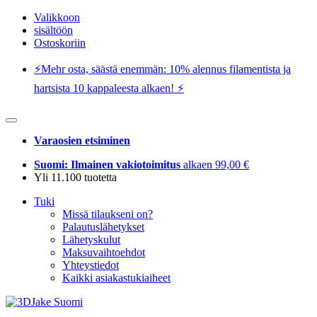
Valikkoon
sisältöön
Ostoskoriin
⚡️Mehr osta, säästä enemmän: 10% alennus filamentista ja
hartsista 10 kappaleesta alkaen! ⚡️
Varaosien etsiminen
Suomi: Ilmainen vakiotoimitus
alkaen 99,00 €
Yli 11.100 tuotetta
Tuki
Missä tilaukseni on?
Palautuslähetykset
Lähetyskulut
Maksuvaihtoehdot
Yhteystiedot
Kaikki asiakastukiaiheet