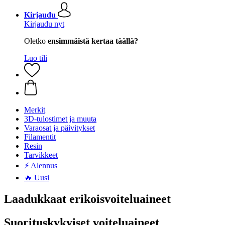
Kirjaudu
Kirjaudu nyt
Oletko
ensimmäistä kertaa täällä?
Luo tili
Merkit
3D-tulostimet ja muuta
Varaosat ja päivitykset
Filamentit
Resin
Tarvikkeet
⚡ Alennus
🔥 Uusi
Laadukkaat erikoisvoiteluaineet
Suorituskykyiset voiteluaineet