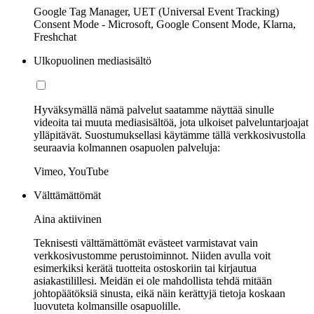
Google Tag Manager, UET (Universal Event Tracking)
Consent Mode - Microsoft, Google Consent Mode, Klarna,
Freshchat
Ulkopuolinen mediasisältö
Hyväksymällä nämä palvelut saatamme näyttää sinulle
videoita tai muuta mediasisältöä, jota ulkoiset palveluntarjoajat
ylläpitävät. Suostumuksellasi käytämme tällä verkkosivustolla
seuraavia kolmannen osapuolen palveluja:
Vimeo, YouTube
Välttämättömät
Aina aktiivinen
Teknisesti välttämättömät evästeet varmistavat vain
verkkosivustomme perustoiminnot. Niiden avulla voit
esimerkiksi kerätä tuotteita ostoskoriin tai kirjautua
asiakastilillesi. Meidän ei ole mahdollista tehdä mitään
johtopäätöksiä sinusta, eikä näin kerättyjä tietoja koskaan
luovuteta kolmansille osapuolille.