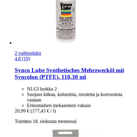
2 vaihtoehdot
4.8 (19)
Synco Lube
Synthetisches Mehrzwecköl mit
Syncolon (PTFE), 118,30 ml
NLGI luokka 2
Suojaus kitkaa, kulumista, ruostetta ja korroosiota
vastaan
Erinomainen mekaaninen vakaus
20,99 €
(177,43 € / l)
Toimitus 18. elokuuta mennessä