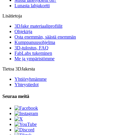
Missä lähetykseni on?
Lunasta lahjakortti
Lisätietoja
3DJake materiaaliprofiilit
Ohjekirja
Osta enemmän, säästä enemmän
Kumppanuusohjelma
3D-tulostus, FAQ
FabLabs tukeminen
Me ja ympäristömme
Tietoa 3DJakesta
Yhtiöryhmämme
Yhteystiedot
Seuraa meitä