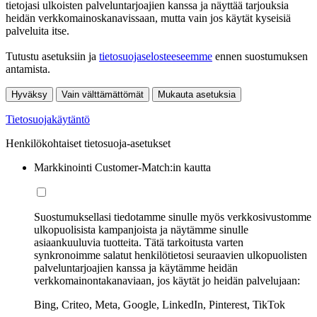
tietojasi ulkoisten palveluntarjoajien kanssa ja näyttää tarjouksia
heidän verkkomainoskanavissaan, mutta vain jos käytät kyseisiä
palveluita itse.
Tutustu asetuksiin ja
tietosuojaselosteeseemme
ennen suostumuksen
antamista.
Hyväksy
Vain välttämättömät
Mukauta asetuksia
Tietosuojakäytäntö
Henkilökohtaiset tietosuoja-asetukset
Markkinointi Customer-Match:in kautta
Suostumuksellasi tiedotamme sinulle myös verkkosivustomme
ulkopuolisista kampanjoista ja näytämme sinulle
asiaankuuluvia tuotteita. Tätä tarkoitusta varten
synkronoimme salatut henkilötietosi seuraavien ulkopuolisten
palveluntarjoajien kanssa ja käytämme heidän
verkkomainontakanaviaan, jos käytät jo heidän palvelujaan:
Bing, Criteo, Meta, Google, LinkedIn, Pinterest, TikTok