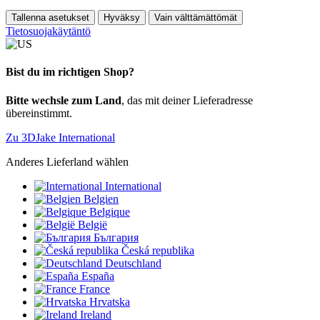
Tallenna asetukset
Hyväksy
Vain välttämättömät
Tietosuojakäytäntö
Bist du im richtigen Shop?
Bitte wechsle zum Land
, das mit deiner Lieferadresse
übereinstimmt.
Zu 3DJake International
Anderes Lieferland wählen
International
Belgien
Belgique
België
България
Česká republika
Deutschland
España
France
Hrvatska
Ireland