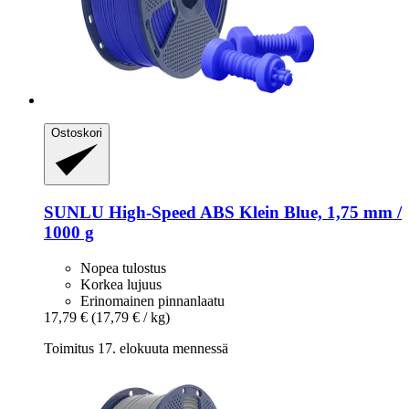
Ostoskori
SUNLU
High-​Speed ABS Klein Blue, 1,75 mm /
1000 g
Nopea tulostus
Korkea lujuus
Erinomainen pinnanlaatu
17,79 €
(17,79 € / kg)
Toimitus 17. elokuuta mennessä