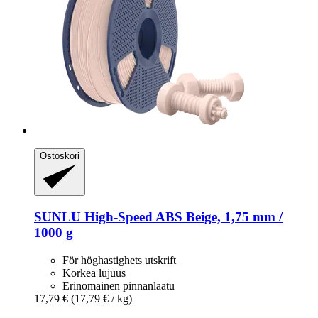
Ostoskori
SUNLU
High-​Speed ABS Beige, 1,75 mm /
1000 g
För höghastighets utskrift
Korkea lujuus
Erinomainen pinnanlaatu
17,79 €
(17,79 € / kg)