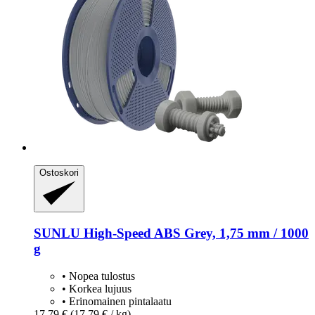
Ostoskori
SUNLU
High-​Speed ABS Grey, 1,75 mm / 1000
g
• Nopea tulostus
• Korkea lujuus
• Erinomainen pintalaatu
17,79 €
(17,79 € / kg)