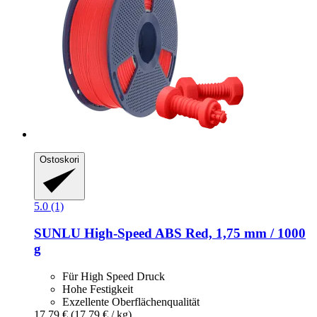
Ostoskori
5.0 (1)
SUNLU
High-​Speed ABS Red, 1,75 mm / 1000
g
Für High Speed Druck
Hohe Festigkeit
Exzellente Oberflächenqualität
17,79 €
(17,79 € / kg)