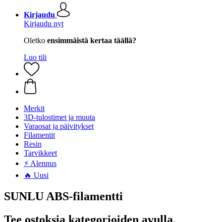
Kirjaudu
Kirjaudu nyt
Oletko
ensimmäistä kertaa täällä?
Luo tili
Merkit
3D-tulostimet ja muuta
Varaosat ja päivitykset
Filamentit
Resin
Tarvikkeet
⚡ Alennus
🔥 Uusi
SUNLU ABS-filamentti
Tee ostoksia kategorioiden avulla.