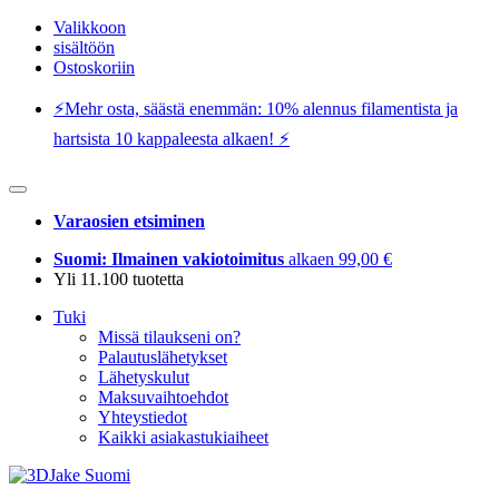
Valikkoon
sisältöön
Ostoskoriin
⚡️Mehr osta, säästä enemmän: 10% alennus filamentista ja
hartsista 10 kappaleesta alkaen! ⚡️
Varaosien etsiminen
Suomi: Ilmainen vakiotoimitus
alkaen 99,00 €
Yli 11.100 tuotetta
Tuki
Missä tilaukseni on?
Palautuslähetykset
Lähetyskulut
Maksuvaihtoehdot
Yhteystiedot
Kaikki asiakastukiaiheet