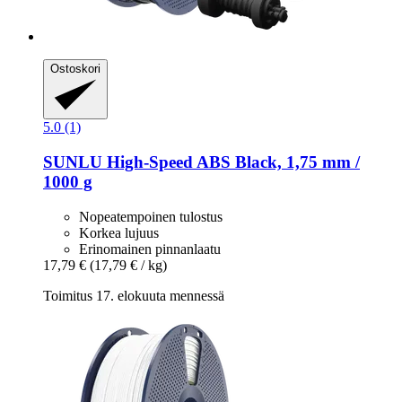
Ostoskori
5.0 (1)
SUNLU
High-​Speed ABS Black, 1,75 mm /
1000 g
Nopeatempoinen tulostus
Korkea lujuus
Erinomainen pinnanlaatu
17,79 €
(17,79 € / kg)
Toimitus 17. elokuuta mennessä