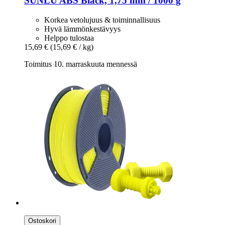
SUNLU
ABS Black, 1,75 mm / 1000 g
Korkea vetolujuus & toiminnallisuus
Hyvä lämmönkestävyys
Helppo tulostaa
15,69 €
(15,69 € / kg)
Toimitus 10. marraskuuta mennessä
Ostoskori