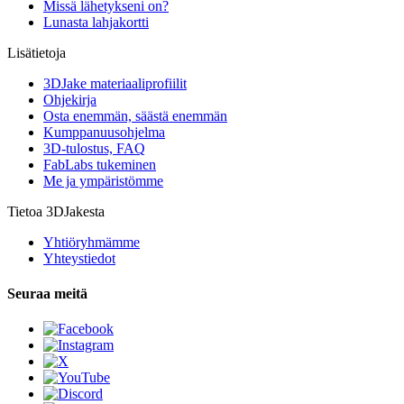
Missä lähetykseni on?
Lunasta lahjakortti
Lisätietoja
3DJake materiaaliprofiilit
Ohjekirja
Osta enemmän, säästä enemmän
Kumppanuusohjelma
3D-tulostus, FAQ
FabLabs tukeminen
Me ja ympäristömme
Tietoa 3DJakesta
Yhtiöryhmämme
Yhteystiedot
Seuraa meitä