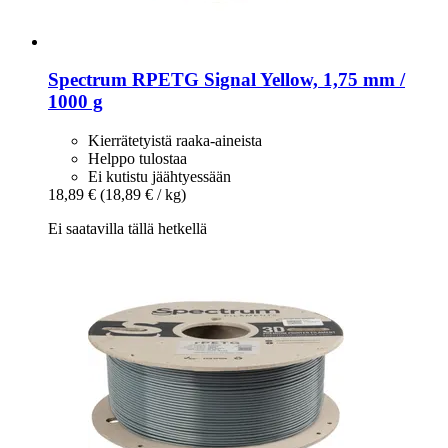
Spectrum
RPETG Signal Yellow, 1,75 mm /
1000 g
Kierrätetyistä raaka-aineista
Helppo tulostaa
Ei kutistu jäähtyessään
18,89 €
(18,89 € / kg)
Ei saatavilla tällä hetkellä