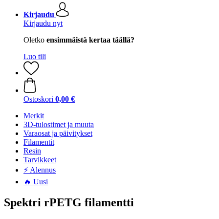
Kirjaudu
Kirjaudu nyt
Oletko
ensimmäistä kertaa täällä?
Luo tili
Ostoskori
0,00 €
Merkit
3D-tulostimet ja muuta
Varaosat ja päivitykset
Filamentit
Resin
Tarvikkeet
⚡ Alennus
🔥 Uusi
Spektri rPETG filamentti