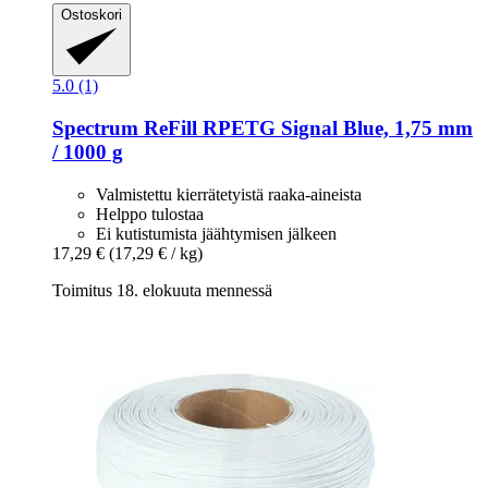
Ostoskori
5.0 (1)
Spectrum
ReFill RPETG Signal Blue, 1,75 mm
/ 1000 g
Valmistettu kierrätetyistä raaka-aineista
Helppo tulostaa
Ei kutistumista jäähtymisen jälkeen
17,29 €
(17,29 € / kg)
Toimitus 18. elokuuta mennessä