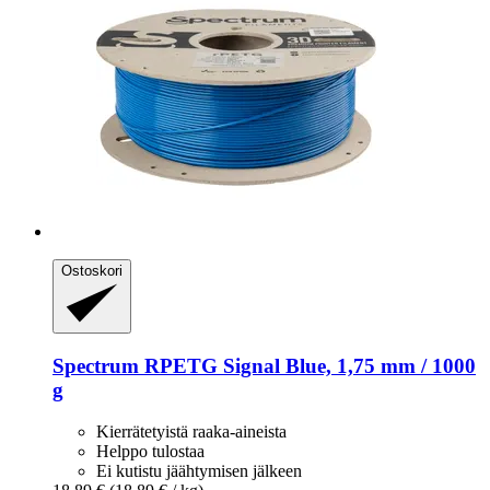
Ostoskori
Spectrum
RPETG Signal Blue, 1,75 mm / 1000
g
Kierrätetyistä raaka-aineista
Helppo tulostaa
Ei kutistu jäähtymisen jälkeen