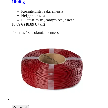
1000 g
Kierrätetyistä raaka-aineista
Helppo tulostaa
Ei kutistumista jäähtymisen jälkeen
18,89 €
(18,89 € / kg)
Toimitus 18. elokuuta mennessä
Ostoskori