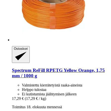
Ostoskori
Spectrum
ReFill RPETG Yellow Orange, 1,75
mm / 1000 g
Valmistettu kierrätetyistä raaka-aineista
Helppo tulostaa
Ei kutistumista jäähtymisen jälkeen
17,29 €
(17,29 € / kg)
Toimitus 18. elokuuta mennessä