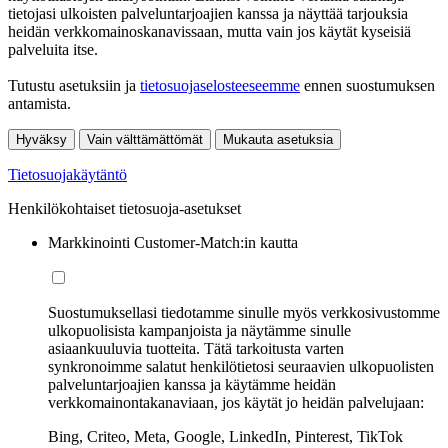
tietojasi ulkoisten palveluntarjoajien kanssa ja näyttää tarjouksia
heidän verkkomainoskanavissaan, mutta vain jos käytät kyseisiä
palveluita itse.
Tutustu asetuksiin ja
tietosuojaselosteeseemme
ennen suostumuksen
antamista.
Hyväksy
Vain välttämättömät
Mukauta asetuksia
Tietosuojakäytäntö
Henkilökohtaiset tietosuoja-asetukset
Markkinointi Customer-Match:in kautta
Suostumuksellasi tiedotamme sinulle myös verkkosivustomme
ulkopuolisista kampanjoista ja näytämme sinulle
asiaankuuluvia tuotteita. Tätä tarkoitusta varten
synkronoimme salatut henkilötietosi seuraavien ulkopuolisten
palveluntarjoajien kanssa ja käytämme heidän
verkkomainontakanaviaan, jos käytät jo heidän palvelujaan:
Bing, Criteo, Meta, Google, LinkedIn, Pinterest, TikTok