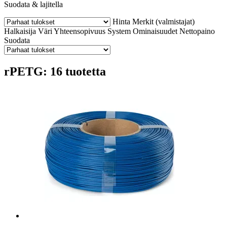
Suodata & lajitella
Hinta
Merkit (valmistajat)
Halkaisija
Väri
Yhteensopivuus
System
Ominaisuudet
Nettopaino
Suodata
rPETG: 16 tuotetta