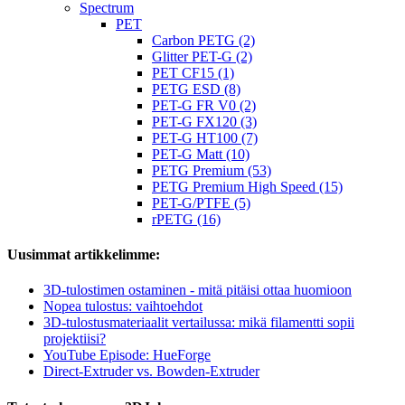
Spectrum
PET
Carbon PETG (2)
Glitter PET-G (2)
PET CF15 (1)
PETG ESD (8)
PET-G FR V0 (2)
PET-G FX120 (3)
PET-G HT100 (7)
PET-G Matt (10)
PETG Premium (53)
PETG Premium High Speed (15)
PET-G/PTFE (5)
rPETG (16)
Uusimmat artikkelimme:
3D-tulostimen ostaminen - mitä pitäisi ottaa huomioon
Nopea tulostus: vaihtoehdot
3D-tulostusmateriaalit vertailussa: mikä filamentti sopii
projektiisi?
YouTube Episode: HueForge
Direct-Extruder vs. Bowden-Extruder