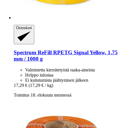
Ostoskori
Spectrum
ReFill RPETG Signal Yellow, 1,75
mm / 1000 g
Valmistettu kierrätetyistä raaka-aineista
Helppo tulostaa
Ei kutistumista jäähtymisen jälkeen
17,29 €
(17,29 € / kg)
Toimitus 18. elokuuta mennessä