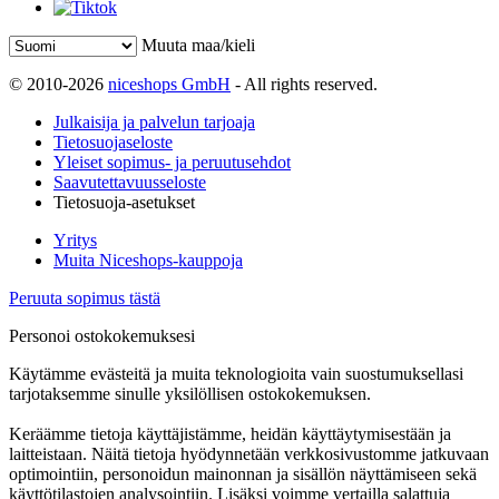
Muuta maa/kieli
© 2010-2026
niceshops GmbH
- All rights reserved.
Julkaisija ja palvelun tarjoaja
Tietosuojaseloste
Yleiset sopimus- ja peruutusehdot
Saavutettavuusseloste
Tietosuoja-asetukset
Yritys
Muita Niceshops-kauppoja
Peruuta sopimus tästä
Personoi ostokokemuksesi
Käytämme evästeitä ja muita teknologioita vain suostumuksellasi
tarjotaksemme sinulle yksilöllisen ostokokemuksen.
Keräämme tietoja käyttäjistämme, heidän käyttäytymisestään ja
laitteistaan. Näitä tietoja hyödynnetään verkkosivustomme jatkuvaan
optimointiin, personoidun mainonnan ja sisällön näyttämiseen sekä
käyttötilastojen analysointiin. Lisäksi voimme vertailla salattuja