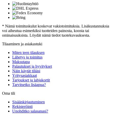
* Nämä toimituskulut koskevat vakiotoimituksia. Lisäkustannuksia
voi aiheutua esimerkiksi tuotteiden painosta, koosta tai
ominaisuuksista. Löydät nämä tiedot tuotekuvauksesta.
Tilaaminen ja asiakastuki
Miten teen tilauksen
Lähetys ja toimitus
Maksutapa
Palautukset ja hyvitykset
Näin käytät tiliäsi
Yritysasiakkaat
Tarjoukset ja lahjakortit
Tarvitsetko lisäapua?
Oma tili
Sisäänkirjautuminen
Rekisteröinti
Unohditko salasanasi?