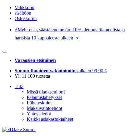
Valikkoon
sisältöön
Ostoskoriin
⚡️Mehr osta, säästä enemmän: 10% alennus filamentista ja
hartsista 10 kappaleesta alkaen! ⚡️
Varaosien etsiminen
Suomi: Ilmainen vakiotoimitus
alkaen 99,00 €
Yli 11.100 tuotetta
Tuki
Missä tilaukseni on?
Palautuslähetykset
Lähetyskulut
Maksuvaihtoehdot
Yhteystiedot
Kaikki asiakastukiaiheet