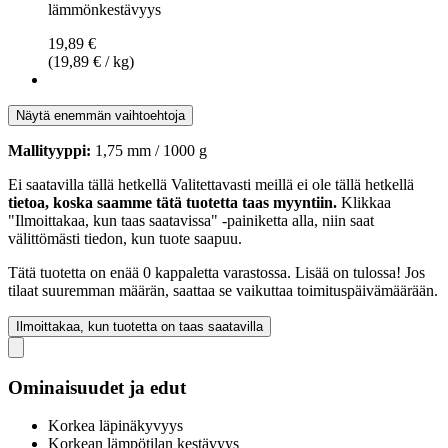
lämmönkestävyys
19,89 €
(19,89 € / kg)
Näytä enemmän vaihtoehtoja
Mallityyppi:
1,75 mm / 1000 g
Ei saatavilla tällä hetkellä
Valitettavasti meillä ei ole tällä hetkellä
tietoa, koska saamme tätä tuotetta taas myyntiin.
Klikkaa
"Ilmoittakaa, kun taas saatavissa" -painiketta alla, niin saat
välittömästi tiedon, kun tuote saapuu.
Tätä tuotetta on enää 0 kappaletta varastossa. Lisää on tulossa! Jos
tilaat suuremman määrän, saattaa se vaikuttaa toimituspäivämäärään.
Ilmoittakaa, kun tuotetta on taas saatavilla
Ominaisuudet ja edut
Korkea läpinäkyvyys
Korkean lämpötilan kestävyys