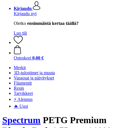
Kirjaudu
Kirjaudu nyt
Oletko
ensimmäistä kertaa täällä?
Luo tili
Ostoskori
0,00 €
Merkit
3D-tulostimet ja muuta
Varaosat ja päivitykset
Filamentit
Resin
Tarvikkeet
⚡ Alennus
🔥 Uusi
Spectrum
PETG Premium