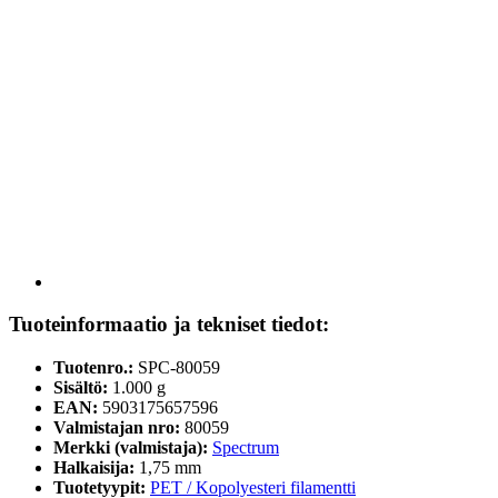
Tuoteinformaatio ja tekniset tiedot:
Tuotenro.:
SPC-80059
Sisältö:
1.000 g
EAN:
5903175657596
Valmistajan nro:
80059
Merkki (valmistaja):
Spectrum
Halkaisija:
1,75 mm
Tuotetyypit:
PET / Kopolyesteri filamentti