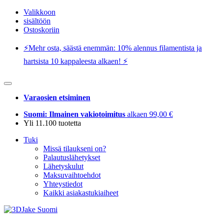
Valikkoon
sisältöön
Ostoskoriin
⚡️Mehr osta, säästä enemmän: 10% alennus filamentista ja
hartsista 10 kappaleesta alkaen! ⚡️
Varaosien etsiminen
Suomi: Ilmainen vakiotoimitus
alkaen 99,00 €
Yli 11.100 tuotetta
Tuki
Missä tilaukseni on?
Palautuslähetykset
Lähetyskulut
Maksuvaihtoehdot
Yhteystiedot
Kaikki asiakastukiaiheet