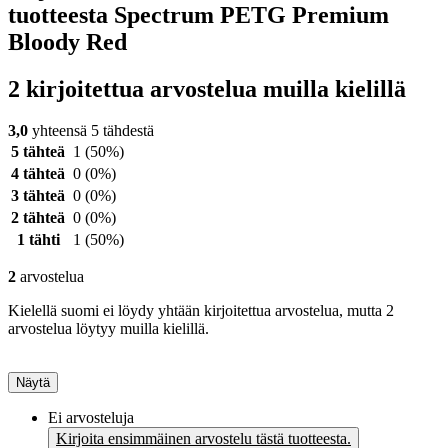
tuotteesta Spectrum PETG Premium
Bloody Red
2 kirjoitettua arvostelua muilla kielillä
3,0
yhteensä 5 tähdestä
5 tähteä
1
(50%)
4 tähteä
0
(0%)
3 tähteä
0
(0%)
2 tähteä
0
(0%)
1 tähti
1
(50%)
2
arvostelua
Kielellä suomi ei löydy yhtään kirjoitettua arvostelua, mutta 2
arvostelua löytyy muilla kielillä.
Näytä
Ei arvosteluja
Kirjoita ensimmäinen arvostelu tästä tuotteesta.