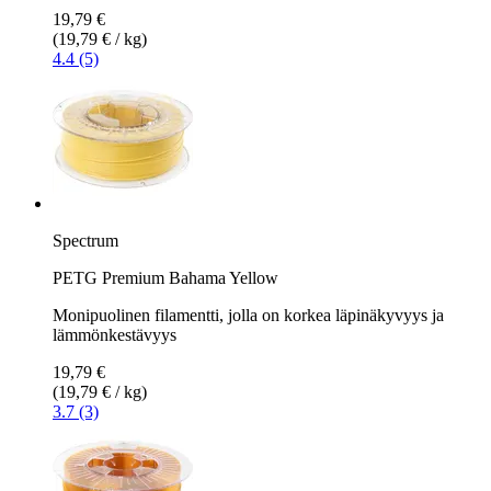
19,79 €
(19,79 € / kg)
4.4 (5)
Spectrum
PETG Premium Bahama Yellow
Monipuolinen filamentti, jolla on korkea läpinäkyvyys ja
lämmönkestävyys
19,79 €
(19,79 € / kg)
3.7 (3)