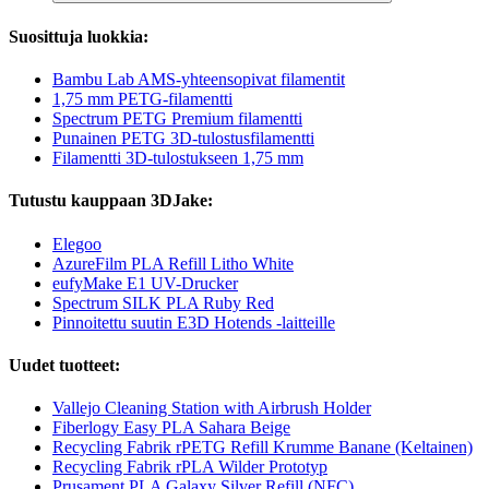
Suosittuja luokkia:
Bambu Lab AMS-yhteensopivat filamentit
1,75 mm PETG-filamentti
Spectrum PETG Premium filamentti
Punainen PETG 3D-tulostusfilamentti
Filamentti 3D-tulostukseen 1,75 mm
Tutustu kauppaan 3DJake:
Elegoo
AzureFilm PLA Refill Litho White
eufyMake E1 UV-Drucker
Spectrum SILK PLA Ruby Red
Pinnoitettu suutin E3D Hotends -laitteille
Uudet tuotteet:
Vallejo Cleaning Station with Airbrush Holder
Fiberlogy Easy PLA Sahara Beige
Recycling Fabrik rPETG Refill Krumme Banane (Keltainen)
Recycling Fabrik rPLA Wilder Prototyp
Prusament PLA Galaxy Silver Refill (NFC)