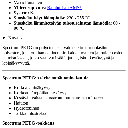
Väri:
Punainen
Yhteensopivuus:
Bambu Lab AMS*
System:
Kela
Suositeltu käyttölämpötila:
230 - 255 °C
Suositeltu lämmitettävän tulostusalustan lämpötila:
60 -
80 °C
Kuvaus
Spectrum PETG on polyeteenistä valmistettu termoplastinen
polyesteri, joka on ihanteellinen kirkkaiden mallien ja muiden osien
valmistukseen, jotka vaativat lisää lujuutta, iskunkestävyyttä ja
läpinäkyvyyttä.
Spectrum PETG:n tärkeimmät ominaisuudet
Korkea läpinäkyvyys
Korkean lämpötilan kestävyys
Kestävät, vakaat ja naarmuuntumattomat tulosteet
Hajuton
Hydrofobinen
Tarkka tulostuslaatu
Spectrum PETG -pakkaus