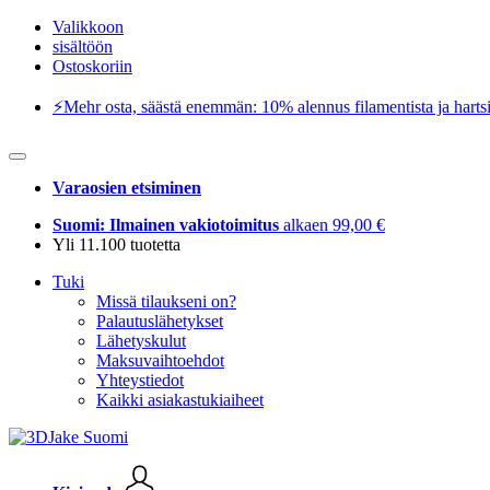
Valikkoon
sisältöön
Ostoskoriin
⚡️Mehr osta, säästä enemmän: 10% alennus filamentista ja hartsi
Varaosien etsiminen
Suomi: Ilmainen vakiotoimitus
alkaen 99,00 €
Yli 11.100 tuotetta
Tuki
Missä tilaukseni on?
Palautuslähetykset
Lähetyskulut
Maksuvaihtoehdot
Yhteystiedot
Kaikki asiakastukiaiheet