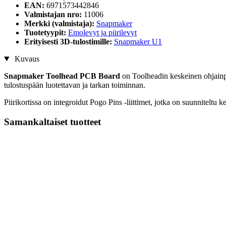
EAN:
6971573442846
Valmistajan nro:
11006
Merkki (valmistaja):
Snapmaker
Tuotetyypit:
Emolevyt ja piirilevyt
Erityisesti 3D-tulostimille:
Snapmaker U1
Kuvaus
Snapmaker Toolhead PCB Board
on Toolheadin keskeinen ohjainpii
tulostuspään luotettavan ja tarkan toiminnan.
Piirikortissa on integroidut Pogo Pins -liittimet, jotka on suunnitel
Samankaltaiset tuotteet