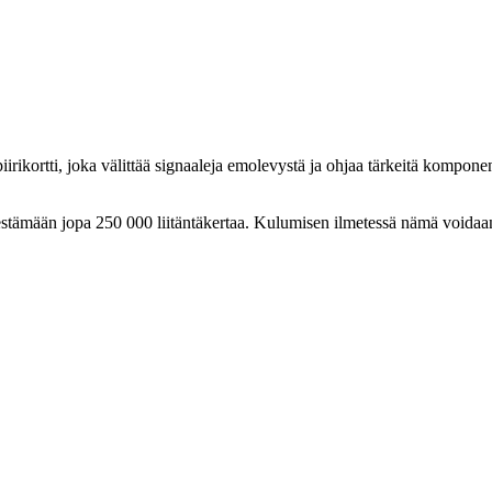
rikortti, joka välittää signaaleja emolevystä ja ohjaa tärkeitä komponen
tu kestämään jopa 250 000 liitäntäkertaa. Kulumisen ilmetessä nämä voi