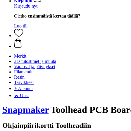
Kirjaudu
Kirjaudu nyt
Oletko
ensimmäistä kertaa täällä?
Luo tili
Merkit
3D-tulostimet ja muuta
Varaosat ja päivitykset
Filamentit
Resin
Tarvikkeet
⚡ Alennus
🔥 Uusi
Snapmaker
Toolhead PCB Boar
Ohjainpiirikortti Toolheadiin