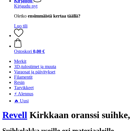
Kirjaudu
Kirjaudu nyt
Oletko
ensimmäistä kertaa täällä?
Luo tili
Ostoskori
0,00 €
Merkit
3D-tulostimet ja muuta
Varaosat ja päivitykset
Filamentit
Resin
Tarvikkeet
⚡ Alennus
🔥 Uusi
Revell
Kirkkaan oranssi suihke,
Suihkelakka useille eri materiaaleille