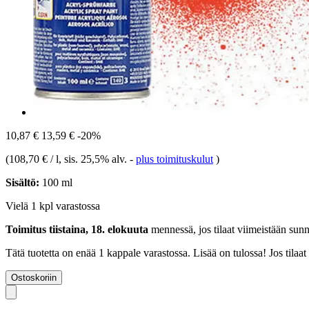
10,87 €
13,59 €
-20%
(
108,70 € / l
, sis. 25,5% alv.
-
plus toimituskulut
)
Sisältö:
100 ml
Vielä 1 kpl varastossa
Toimitus tiistaina, 18. elokuuta
mennessä, jos tilaat viimeistään
sunn
Tätä tuotetta on enää 1 kappale varastossa. Lisää on tulossa! Jos tila
Ostoskoriin