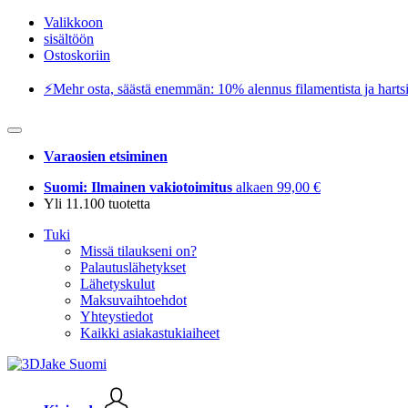
Valikkoon
sisältöön
Ostoskoriin
⚡️Mehr osta, säästä enemmän: 10% alennus filamentista ja hartsi
Varaosien etsiminen
Suomi: Ilmainen vakiotoimitus
alkaen 99,00 €
Yli 11.100 tuotetta
Tuki
Missä tilaukseni on?
Palautuslähetykset
Lähetyskulut
Maksuvaihtoehdot
Yhteystiedot
Kaikki asiakastukiaiheet