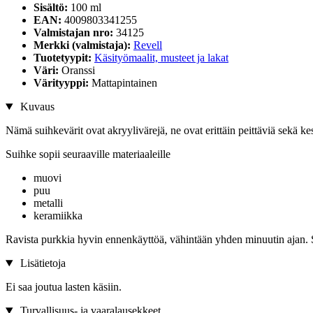
Sisältö:
100 ml
EAN:
4009803341255
Valmistajan nro:
34125
Merkki (valmistaja):
Revell
Tuotetyypit:
Käsityömaalit, musteet ja lakat
Väri:
Oranssi
Värityyppi:
Mattapintainen
Kuvaus
Nämä suihkevärit ovat akryylivärejä, ne ovat erittäin peittäviä sekä ke
Suihke sopii seuraaville materiaaleille
muovi
puu
metalli
keramiikka
Ravista purkkia hyvin ennenkäyttöä, vähintään yhden minuutin ajan. Sui
Lisätietoja
Ei saa joutua lasten käsiin.
Turvallisuus- ja vaaralausekkeet