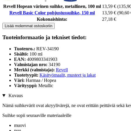
Revell Hopean värinen suihke, metallinen, 100 ml
13,59 €
(135,90 
Revell Basic Color pohjustussuihke, 150 ml
13,59 €
(90,60 €
Kokonaishinta:
27,18 €
Lisää molemmat ostoskoriin
Tuoteinformaatio ja tekniset tiedot:
Tuotenro.:
REV-34190
Sisältö:
100 ml
EAN:
4009803341903
Valmistajan nro:
34190
Merkki (valmistaja):
Revell
Tuotetyypit:
Käsityömaalit, musteet ja lakat
Väri:
Harmaa / Hopea
Värityyppi:
Metallic
Kuvaus
Nämä suihkevärit ovat akryylivärejä, ne ovat erittäin peittäviä sekä ke
Suihke sopii seuraaville materiaaleille
muovi
puu