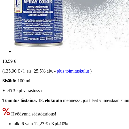
13,59 €
(
135,90 € / l
, sis. 25,5% alv.
-
plus toimituskulut
)
Sisältö:
100 ml
Vielä 3 kpl varastossa
Toimitus tiistaina, 18. elokuuta
mennessä, jos tilaat viimeistään
sunn
Hyödynnä säästötarjous!
alk. 6 vain
12,23 €
/ Kpl
-10%