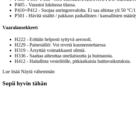
P405 - Varastoi lukitussa tilassa.
P410+P412 - Suojaa auringonvalolta. Ei saa altistaa yli 50 °C/1
P501 - Hävitä sisältö / pakkaus paikallisten / kansallisten määrä
Vaaralausekkeet:
H222 - Erittäin helposti syttyvä aerosoli.
H229 - Painesäiliö: Voi revetä kuumennettaessa
H319 - Ärsyttää voimakkaasti silmiä.
H336 - Saattaa aiheuttaa uneliaisuutta ja huimausta.
H412 - Haitallista vesieliöille, pitkäaikaisia haittavaikutuksia.
Lue lisää
Näytä vähemmän
Sopii hyvin tähän