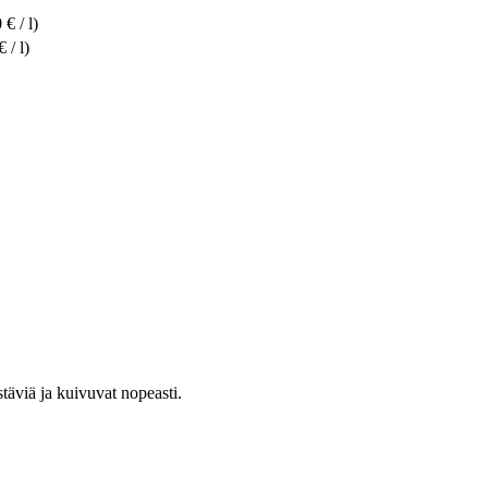
€ / l)
 / l)
stäviä ja kuivuvat nopeasti.