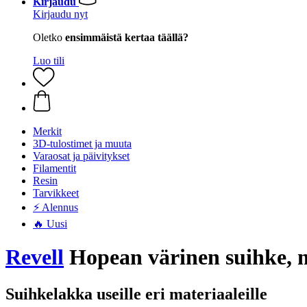
Kirjaudu
Kirjaudu nyt
Oletko
ensimmäistä kertaa täällä?
Luo tili
Merkit
3D-tulostimet ja muuta
Varaosat ja päivitykset
Filamentit
Resin
Tarvikkeet
⚡ Alennus
🔥 Uusi
Revell
Hopean värinen suihke, m
Suihkelakka useille eri materiaaleille