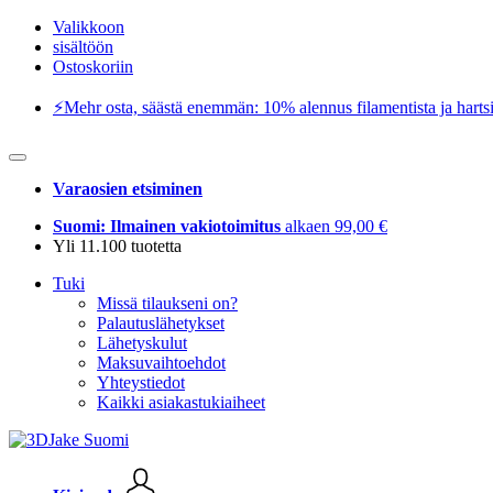
Valikkoon
sisältöön
Ostoskoriin
⚡️Mehr osta, säästä enemmän: 10% alennus filamentista ja hartsi
Varaosien etsiminen
Suomi: Ilmainen vakiotoimitus
alkaen 99,00 €
Yli 11.100 tuotetta
Tuki
Missä tilaukseni on?
Palautuslähetykset
Lähetyskulut
Maksuvaihtoehdot
Yhteystiedot
Kaikki asiakastukiaiheet