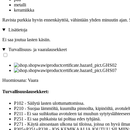
metalli
keramiikka
Ravista purkkia hyvin ennenkäyttöä, vähintään yhden minuutin ajan. Sui
Lisätietoja
Ei saa joutua lasten käsiin.
Turvallisuus- ja vaaralausekkeet
Huomiosana: Vaara
Turvallisuuslausekkeet:
P102 - Säilytä lasten ulottumattomissa.
P210 - Suojaa lämmöltä, kuumilta pinnoilta, kipinöiltä, avotulelta
P211 - Ei saa suihkuttaa avotuleen tai muuhun sytytyslähteesee
P251 - Ei saa puhkaista tai polttaa edes tyhjänä.
P271 - Käytä ainoastaan ulkona tai tiloissa, joissa on hyvä ilma
P305+P351+P338 - JOS KEMIKAALIA JOUTUU SILMIIN: Huuhdo huol