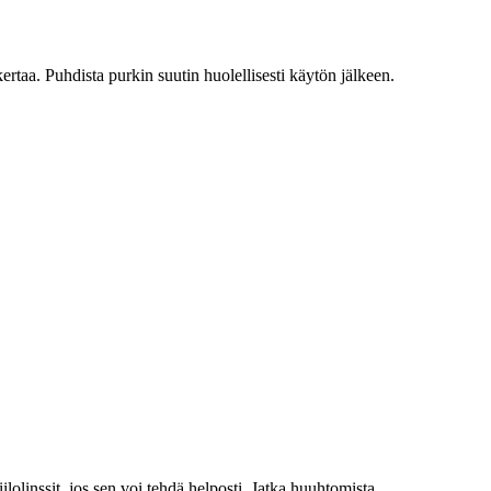
rtaa. Puhdista purkin suutin huolellisesti käytön jälkeen.
ssit, jos sen voi tehdä helposti. Jatka huuhtomista.