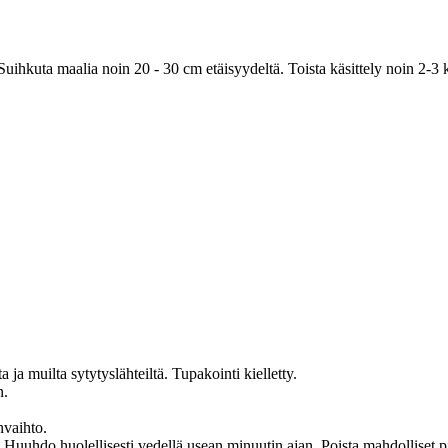
hkuta maalia noin 20 - 30 cm etäisyydeltä. Toista käsittely noin 2-3 ke
 ja muilta sytytyslähteiltä. Tupakointi kielletty.
n.
nvaihto.
ellisesti vedellä usean minuutin ajan. Poista mahdolliset piilolin