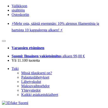
Valikkoon
sisältöön
Ostoskoriin
⚡️Mehr osta, säästä enemmän: 10% alennus filamentista ja
hartsista 10 kappaleesta alkaen! ⚡️
Varaosien etsiminen
Suomi: Ilmainen vakiotoimitus
alkaen 99,00 €
Yli 11.100 tuotetta
Tuki
Missä tilaukseni on?
Palautuslähetykset
Lähetyskulut
Maksuvaihtoehdot
Yhteystiedot
Kaikki asiakastukiaiheet