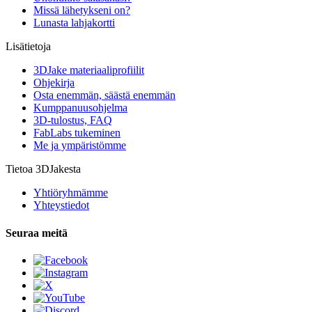
Missä lähetykseni on?
Lunasta lahjakortti
Lisätietoja
3DJake materiaaliprofiilit
Ohjekirja
Osta enemmän, säästä enemmän
Kumppanuusohjelma
3D-tulostus, FAQ
FabLabs tukeminen
Me ja ympäristömme
Tietoa 3DJakesta
Yhtiöryhmämme
Yhteystiedot
Seuraa meitä