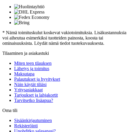
* Nämä toimituskulut koskevat vakiotoimituksia. Lisäkustannuksia
voi aiheutua esimerkiksi tuotteiden painosta, koosta tai
ominaisuuksista. Löydät nämä tiedot tuotekuvauksesta.
Tilaaminen ja asiakastuki
Miten teen tilauksen
Lähetys ja toimitus
Maksutapa
Palautukset ja hyvitykset
Näin käytät tiliäsi
Yritysasiakkaat
Tarjoukset ja lahjakortit
Tarvitsetko lisäapua?
Oma tili
Sisäänkirjautuminen
Rekisteröinti
Unohditko salasanasi?