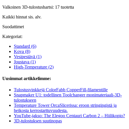
Valkoinen 3D-tulostushartsi: 17 tuotetta
Kaikki hinnat sis. alv.
Suodattimet
Kategoriat:
Standard
(6)
Kova
(8)
Vesipestävä
(1)
Joustava
(1)
High-Temperature
(2)
Uusimmat artikkelimme:
Tulostusvinkkejä ColorFabb CopperFill-filamentille
Snapmaker U1: todellinen Toolchanger monimateriaali-3D-
tulostukseen
Temperature Tower OrcaSlicerissa: eroon stringingistä ja
heikosta kerrostarttuvuudesta.
YouTube-jakso: The Elegoo Centauri Carbon 2 – Hiilikopio?
3D-tulostuksen suutinopas