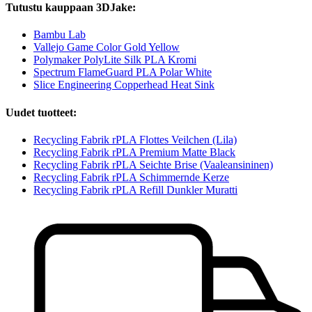
Tutustu kauppaan 3DJake:
Bambu Lab
Vallejo Game Color Gold Yellow
Polymaker PolyLite Silk PLA Kromi
Spectrum FlameGuard PLA Polar White
Slice Engineering Copperhead Heat Sink
Uudet tuotteet:
Recycling Fabrik rPLA Flottes Veilchen (Lila)
Recycling Fabrik rPLA Premium Matte Black
Recycling Fabrik rPLA Seichte Brise (Vaaleansininen)
Recycling Fabrik rPLA Schimmernde Kerze
Recycling Fabrik rPLA Refill Dunkler Muratti