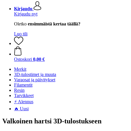
Kirjaudu
Kirjaudu nyt
Oletko
ensimmäistä kertaa täällä?
Luo tili
Ostoskori
0,00 €
Merkit
3D-tulostimet ja muuta
Varaosat ja päivitykset
Filamentit
Resin
Tarvikkeet
⚡ Alennus
🔥 Uusi
Valkoinen hartsi 3D-tulostukseen