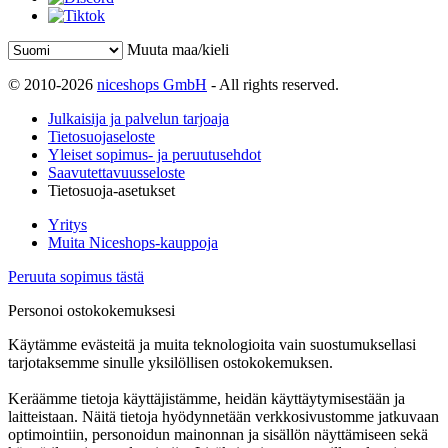
Muuta maa/kieli
© 2010-2026
niceshops GmbH
- All rights reserved.
Julkaisija ja palvelun tarjoaja
Tietosuojaseloste
Yleiset sopimus- ja peruutusehdot
Saavutettavuusseloste
Tietosuoja-asetukset
Yritys
Muita Niceshops-kauppoja
Peruuta sopimus tästä
Personoi ostokokemuksesi
Käytämme evästeitä ja muita teknologioita vain suostumuksellasi
tarjotaksemme sinulle yksilöllisen ostokokemuksen.
Keräämme tietoja käyttäjistämme, heidän käyttäytymisestään ja
laitteistaan. Näitä tietoja hyödynnetään verkkosivustomme jatkuvaan
optimointiin, personoidun mainonnan ja sisällön näyttämiseen sekä