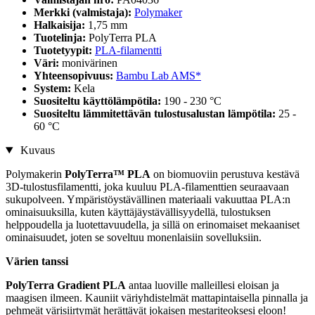
Merkki (valmistaja):
Polymaker
Halkaisija:
1,75 mm
Tuotelinja:
PolyTerra PLA
Tuotetyypit:
PLA-filamentti
Väri:
monivärinen
Yhteensopivuus:
Bambu Lab AMS*
System:
Kela
Suositeltu käyttölämpötila:
190 - 230 °C
Suositeltu lämmitettävän tulostusalustan lämpötila:
25 -
60 °C
Kuvaus
Polymakerin
PolyTerra™️ PLA
on biomuoviin perustuva kestävä
3D-tulostusfilamentti, joka kuuluu PLA-filamenttien seuraavaan
sukupolveen. Ympäristöystävällinen materiaali vakuuttaa PLA:n
ominaisuuksilla, kuten käyttäjäystävällisyydellä, tulostuksen
helppoudella ja luotettavuudella, ja sillä on erinomaiset mekaaniset
ominaisuudet, joten se soveltuu monenlaisiin sovelluksiin.
Värien tanssi
PolyTerra Gradient PLA
antaa luoville malleillesi eloisan ja
maagisen ilmeen. Kauniit väriyhdistelmät mattapintaisella pinnalla ja
pehmeät värisiirtymät herättävät jokaisen mestariteoksesi eloon!