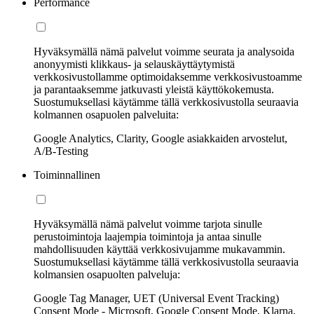
Performance
Hyväksymällä nämä palvelut voimme seurata ja analysoida
anonyymisti klikkaus- ja selauskäyttäytymistä
verkkosivustollamme optimoidaksemme verkkosivustoamme
ja parantaaksemme jatkuvasti yleistä käyttökokemusta.
Suostumuksellasi käytämme tällä verkkosivustolla seuraavia
kolmannen osapuolen palveluita:
Google Analytics, Clarity, Google asiakkaiden arvostelut,
A/B-Testing
Toiminnallinen
Hyväksymällä nämä palvelut voimme tarjota sinulle
perustoimintoja laajempia toimintoja ja antaa sinulle
mahdollisuuden käyttää verkkosivujamme mukavammin.
Suostumuksellasi käytämme tällä verkkosivustolla seuraavia
kolmansien osapuolten palveluja:
Google Tag Manager, UET (Universal Event Tracking)
Consent Mode - Microsoft, Google Consent Mode, Klarna,