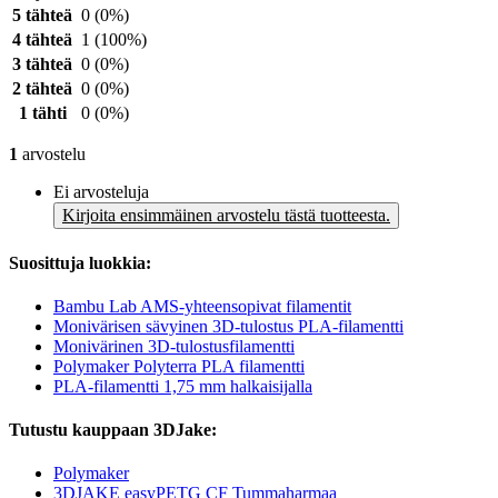
5 tähteä
0
(0%)
4 tähteä
1
(100%)
3 tähteä
0
(0%)
2 tähteä
0
(0%)
1 tähti
0
(0%)
1
arvostelu
Ei arvosteluja
Kirjoita ensimmäinen arvostelu tästä tuotteesta.
Suosittuja luokkia:
Bambu Lab AMS-yhteensopivat filamentit
Monivärisen sävyinen 3D-tulostus PLA-filamentti
Monivärinen 3D-tulostusfilamentti
Polymaker Polyterra PLA filamentti
PLA-filamentti 1,75 mm halkaisijalla
Tutustu kauppaan 3DJake:
Polymaker
3DJAKE easyPETG CF Tummaharmaa