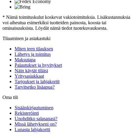
* Nämä toimituskulut koskevat vakiotoimituksia. Lisäkustannuksia
voi aiheutua esimerkiksi tuotteiden painosta, koosta tai
ominaisuuksista. Löydät nämä tiedot tuotekuvauksesta.
Tilaaminen ja asiakastuki
Miten teen tilauksen
Lähetys ja toimitus
Maksutapa
Palautukset ja hyvitykset
Näin käytät tiliäsi
Yritysasiakkaat
Tarjoukset ja lahjakortit
Tarvitsetko lisäapua?
Oma tili
Sisäänkirjautuminen
Rekisteröinti
Unohditko salasanasi?
Missä lähetykseni on?
Lunasta lahjakortti