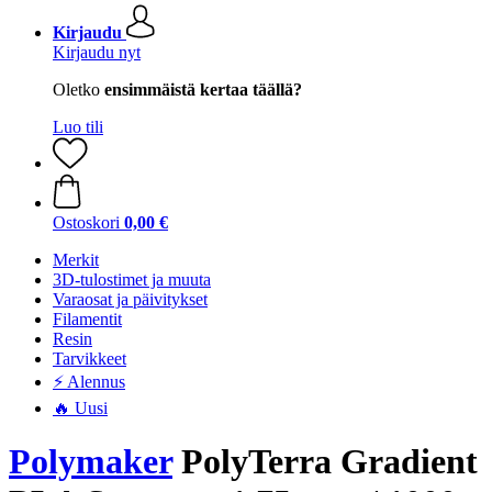
Kirjaudu
Kirjaudu nyt
Oletko
ensimmäistä kertaa täällä?
Luo tili
Ostoskori
0,00 €
Merkit
3D-tulostimet ja muuta
Varaosat ja päivitykset
Filamentit
Resin
Tarvikkeet
⚡ Alennus
🔥 Uusi
Polymaker
PolyTerra Gradient