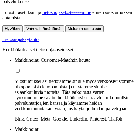
palveluita itse.
Tutustu asetuksiin ja
tietosuojaselosteeseemme
ennen suostumuksen
antamista.
Hyväksy
Vain välttämättömät
Mukauta asetuksia
Tietosuojakäytäntö
Henkilökohtaiset tietosuoja-asetukset
Markkinointi Customer-Match:in kautta
Suostumuksellasi tiedotamme sinulle myös verkkosivustomme
ulkopuolisista kampanjoista ja näytämme sinulle
asiaankuuluvia tuotteita. Tätä tarkoitusta varten
synkronoimme salatut henkilötietosi seuraavien ulkopuolisten
palveluntarjoajien kanssa ja käytämme heidän
verkkomainontakanaviaan, jos käytät jo heidän palvelujaan:
Bing, Criteo, Meta, Google, LinkedIn, Pinterest, TikTok
Markkinointi