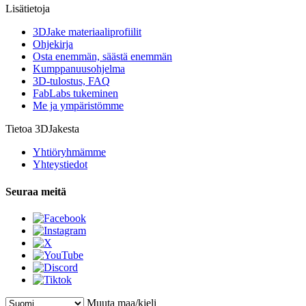
Lisätietoja
3DJake materiaaliprofiilit
Ohjekirja
Osta enemmän, säästä enemmän
Kumppanuusohjelma
3D-tulostus, FAQ
FabLabs tukeminen
Me ja ympäristömme
Tietoa 3DJakesta
Yhtiöryhmämme
Yhteystiedot
Seuraa meitä
Muuta maa/kieli