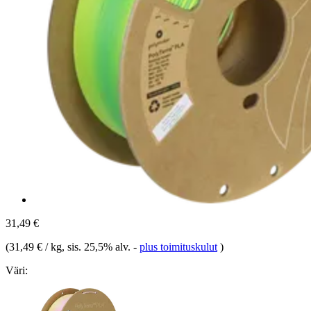
31,49 €
(
31,49 € / kg
, sis. 25,5% alv.
-
plus toimituskulut
)
Väri: