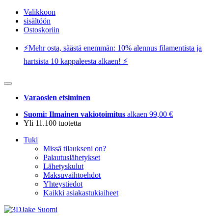
Valikkoon
sisältöön
Ostoskoriin
⚡️Mehr osta, säästä enemmän: 10% alennus filamentista ja
hartsista 10 kappaleesta alkaen! ⚡️
Varaosien etsiminen
Suomi: Ilmainen vakiotoimitus
alkaen 99,00 €
Yli 11.100 tuotetta
Tuki
Missä tilaukseni on?
Palautuslähetykset
Lähetyskulut
Maksuvaihtoehdot
Yhteystiedot
Kaikki asiakastukiaiheet