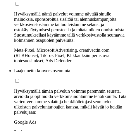
Hyväksymällä nämä palvelut voimme näyttää sinulle
mainoksia, sponsoroitua sisältöä tai alennuskampanjoita
verkkosivustostamme tai tuotteistamme selaus- ja
ostokäyttäytymisesi perusteella ja mitata niiden onnistumista.
Suostumuksellasi käytämme tällä verkkosivustolla seuraavia
kolmannen osapuolen palveluita:
Meta-Pixel, Microsoft Advertising, creativecdn.com
(RTBHouse), TikTok Pixel, Klikkauksiin perustuvat
tuotesuositukset, Ads Defender
Laajennettu konversioseuranta
Hyväksymällä tämän palvelun voimme paremmin seurata,
arvioida ja optimoida verkkomainontamme tehokkuutta. Tätä
varten vertaamme salattuja henkilötietojasi seuraavien
ulkoisten palveluntarjoajien kanssa, mikäli käytät jo heidän
palvelujaan:
Google Ads