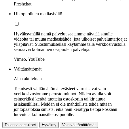
Freshchat
Ulkopuolinen mediasisältö
Hyväksymällä nämä palvelut saatamme näyttää sinulle
videoita tai muuta mediasisältöä, jota ulkoiset palveluntarjoajat
ylläpitävät. Suostumuksellasi käytämme tällä verkkosivustolla
seuraavia kolmannen osapuolen palveluja:
Vimeo, YouTube
Välttämättömät
Aina aktiivinen
Teknisesti välttämättömät evästeet varmistavat vain
verkkosivustomme perustoiminnot. Niiden avulla voit
esimerkiksi kerätä tuotteita ostoskoriin tai kirjautua
asiakastilillesi. Meidän ei ole mahdollista tehdä mitään
johtopäätöksiä sinusta, eikä näin kerättyjä tietoja koskaan
luovuteta kolmansille osapuolille.
Tallenna asetukset
Hyväksy
Vain välttämättömät