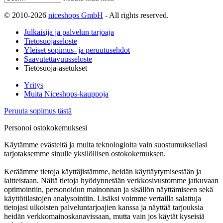
© 2010-2026
niceshops GmbH
- All rights reserved.
Julkaisija ja palvelun tarjoaja
Tietosuojaseloste
Yleiset sopimus- ja peruutusehdot
Saavutettavuusseloste
Tietosuoja-asetukset
Yritys
Muita Niceshops-kauppoja
Peruuta sopimus tästä
Personoi ostokokemuksesi
Käytämme evästeitä ja muita teknologioita vain suostumuksellasi
tarjotaksemme sinulle yksilöllisen ostokokemuksen.
Keräämme tietoja käyttäjistämme, heidän käyttäytymisestään ja
laitteistaan. Näitä tietoja hyödynnetään verkkosivustomme jatkuvaan
optimointiin, personoidun mainonnan ja sisällön näyttämiseen sekä
käyttötilastojen analysointiin. Lisäksi voimme vertailla salattuja
tietojasi ulkoisten palveluntarjoajien kanssa ja näyttää tarjouksia
heidän verkkomainoskanavissaan, mutta vain jos käytät kyseisiä