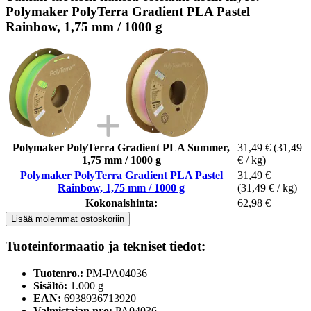
Polymaker PolyTerra Gradient PLA Pastel
Rainbow, 1,75 mm / 1000 g
Polymaker PolyTerra Gradient PLA Summer,
31,49 €
(31,49
1,75 mm / 1000 g
€ / kg)
Polymaker PolyTerra Gradient PLA Pastel
31,49 €
Rainbow, 1,75 mm / 1000 g
(31,49 € / kg)
Kokonaishinta:
62,98 €
Lisää molemmat ostoskoriin
Tuoteinformaatio ja tekniset tiedot:
Tuotenro.:
PM-PA04036
Sisältö:
1.000 g
EAN:
6938936713920
Valmistajan nro:
PA04036