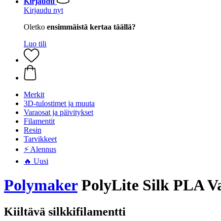
Kirjaudu
Kirjaudu nyt
Oletko
ensimmäistä kertaa täällä?
Luo tili
Merkit
3D-tulostimet ja muuta
Varaosat ja päivitykset
Filamentit
Resin
Tarvikkeet
⚡ Alennus
🔥 Uusi
Polymaker
PolyLite Silk PLA Va
Kiiltävä silkkifilamentti