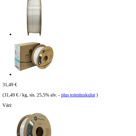
31,49 €
(
31,49 € / kg
, sis. 25,5% alv.
-
plus toimituskulut
)
Väri: