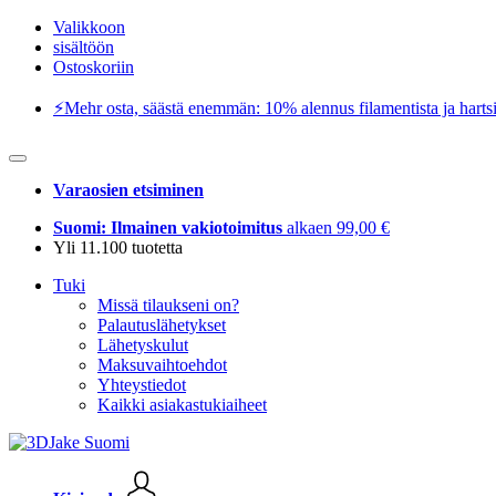
Valikkoon
sisältöön
Ostoskoriin
⚡️Mehr osta, säästä enemmän: 10% alennus filamentista ja hartsi
Varaosien etsiminen
Suomi: Ilmainen vakiotoimitus
alkaen 99,00 €
Yli 11.100 tuotetta
Tuki
Missä tilaukseni on?
Palautuslähetykset
Lähetyskulut
Maksuvaihtoehdot
Yhteystiedot
Kaikki asiakastukiaiheet