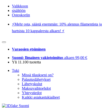
Valikkoon
sisältöön
Ostoskoriin
⚡️Mehr osta, säästä enemmän: 10% alennus filamentista ja
hartsista 10 kappaleesta alkaen! ⚡️
Varaosien etsiminen
Suomi: Ilmainen vakiotoimitus
alkaen 99,00 €
Yli 11.100 tuotetta
Tuki
Missä tilaukseni on?
Palautuslähetykset
Lähetyskulut
Maksuvaihtoehdot
Yhteystiedot
Kaikki asiakastukiaiheet