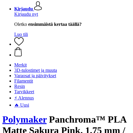
Kirjaudu
Kirjaudu nyt
Oletko
ensimmäistä kertaa täällä?
Luo tili
Merkit
3D-tulostimet ja muuta
Varaosat ja päivitykset
Filamentit
Resin
Tarvikkeet
⚡ Alennus
🔥 Uusi
Polymaker
Panchroma™ PLA
Matte Sakura Pink, 1,75 mm /