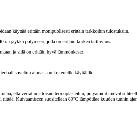
an käyttää erittäin monipuolisesti erittäin tarkkoihin tulostuksiin.
on jäykkä polymeeri, jolla on erittäin korkea tarttuvuus.
ainkaan ja sillä on erittäin hyvä lämmönkesto.
teriaali soveltuu ainoastaan kokeneille käyttäjille.
ittaa, että verrattuna toisiin termoplasteihin, polyamidit imevät suhteell
riittää. Kuivaamiseen suositellaan 80°C lämpötilaa kuuden tunnin ajan. 