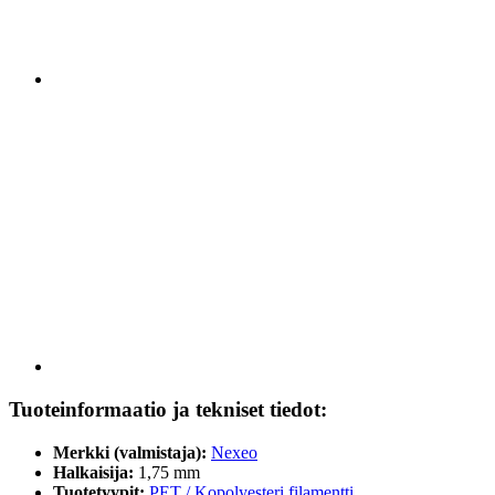
Tuoteinformaatio ja tekniset tiedot:
Merkki (valmistaja):
Nexeo
Halkaisija:
1,75 mm
Tuotetyypit:
PET / Kopolyesteri filamentti