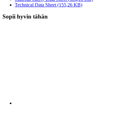
Technical Data Sheet
(155,26 KB)
Sopii hyvin tähän