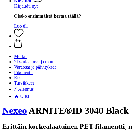
Kirjaudu
Kirjaudu nyt
Oletko
ensimmäistä kertaa täällä?
Luo tili
Merkit
3D-tulostimet ja muuta
Varaosat ja päivitykset
Filamentit
Resin
Tarvikkeet
⚡ Alennus
🔥 Uusi
Nexeo
ARNITE®ID 3040 Black
Erittäin korkealaatuinen PET-filamentti, 