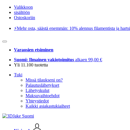
Valikkoon
sisältöön
Ostoskoriin
⚡️Mehr osta, säästä enemmän: 10% alennus filamentista ja hartsi
Varaosien etsiminen
Suomi: Ilmainen vakiotoimitus
alkaen 99,00 €
Yli 11.100 tuotetta
Tuki
Missä tilaukseni on?
Palautuslähetykset
Lähetyskulut
Maksuvaihtoehdot
Yhteystiedot
Kaikki asiakastukiaiheet