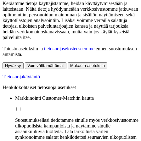
Keräämme tietoja käyttäjistämme, heidän käyttäytymisestään ja
laitteistaan. Näitä tietoja hyödynnetään verkkosivustomme jatkuvaan
optimointiin, personoidun mainonnan ja sisällön näyttämiseen sekä
käyttötilastojen analysointiin. Lisäksi voimme vertailla salattuja
tietojasi ulkoisten palveluntarjoajien kanssa ja näyttää tarjouksia
heidän verkkomainoskanavissaan, mutta vain jos käytät kyseisiä
palveluita itse.
Tutustu asetuksiin ja
tietosuojaselosteeseemme
ennen suostumuksen
antamista.
Hyväksy
Vain välttämättömät
Mukauta asetuksia
Tietosuojakäytäntö
Henkilökohtaiset tietosuoja-asetukset
Markkinointi Customer-Match:in kautta
Suostumuksellasi tiedotamme sinulle myös verkkosivustomme
ulkopuolisista kampanjoista ja näytämme sinulle
asiaankuuluvia tuotteita. Tätä tarkoitusta varten
synkronoimme salatut henkilötietosi seuraavien ulkopuolisten