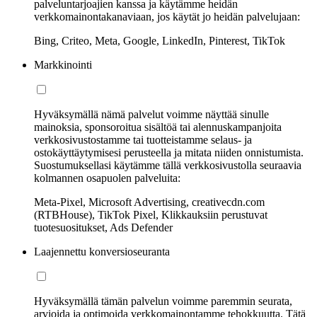
palveluntarjoajien kanssa ja käytämme heidän
verkkomainontakanaviaan, jos käytät jo heidän palvelujaan:
Bing, Criteo, Meta, Google, LinkedIn, Pinterest, TikTok
Markkinointi
Hyväksymällä nämä palvelut voimme näyttää sinulle
mainoksia, sponsoroitua sisältöä tai alennuskampanjoita
verkkosivustostamme tai tuotteistamme selaus- ja
ostokäyttäytymisesi perusteella ja mitata niiden onnistumista.
Suostumuksellasi käytämme tällä verkkosivustolla seuraavia
kolmannen osapuolen palveluita:
Meta-Pixel, Microsoft Advertising, creativecdn.com
(RTBHouse), TikTok Pixel, Klikkauksiin perustuvat
tuotesuositukset, Ads Defender
Laajennettu konversioseuranta
Hyväksymällä tämän palvelun voimme paremmin seurata,
arvioida ja optimoida verkkomainontamme tehokkuutta. Tätä