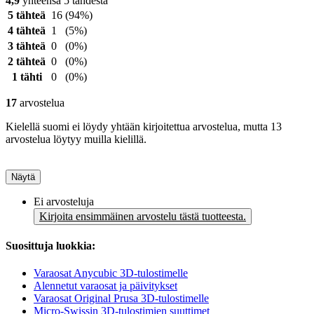
4,9
yhteensä 5 tähdestä
5 tähteä
16
(94%)
4 tähteä
1
(5%)
3 tähteä
0
(0%)
2 tähteä
0
(0%)
1 tähti
0
(0%)
17
arvostelua
Kielellä suomi ei löydy yhtään kirjoitettua arvostelua, mutta 13
arvostelua löytyy muilla kielillä.
Näytä
Ei arvosteluja
Kirjoita ensimmäinen arvostelu tästä tuotteesta.
Suosittuja luokkia:
Varaosat Anycubic 3D-tulostimelle
Alennetut varaosat ja päivitykset
Varaosat Original Prusa 3D-tulostimelle
Micro-Swissin 3D-tulostimien suuttimet