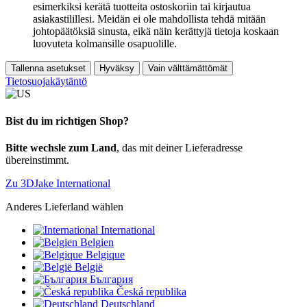
esimerkiksi kerätä tuotteita ostoskoriin tai kirjautua
asiakastilillesi. Meidän ei ole mahdollista tehdä mitään
johtopäätöksiä sinusta, eikä näin kerättyjä tietoja koskaan
luovuteta kolmansille osapuolille.
Tallenna asetukset
Hyväksy
Vain välttämättömät
Tietosuojakäytäntö
Bist du im richtigen Shop?
Bitte wechsle zum Land
, das mit deiner Lieferadresse
übereinstimmt.
Zu 3DJake International
Anderes Lieferland wählen
International
Belgien
Belgique
België
България
Česká republika
Deutschland