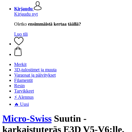
Kirjaudu
Kirjaudu nyt
Oletko
ensimmäistä kertaa täällä?
Luo tili
Merkit
3D-tulostimet ja muuta
Varaosat ja päivitykset
Filamentit
Resin
Tarvikkeet
⚡ Alennus
🔥 Uusi
Micro-Swiss
Suutin -
karkaistuteräs E3D V5-V6:lle,