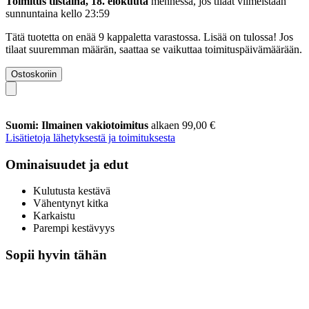
Toimitus tiistaina, 18. elokuuta
mennessä, jos tilaat viimeistään
sunnuntaina kello 23:59
Tätä tuotetta on enää 9 kappaletta varastossa. Lisää on tulossa! Jos
tilaat suuremman määrän, saattaa se vaikuttaa toimituspäivämäärään.
Ostoskoriin
Suomi: Ilmainen vakiotoimitus
alkaen 99,00 €
Lisätietoja lähetyksestä ja toimituksesta
Ominaisuudet ja edut
Kulutusta kestävä
Vähentynyt kitka
Karkaistu
Parempi kestävyys
Sopii hyvin tähän