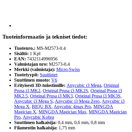
Tuoteinformaatio ja tekniset tiedot:
Tuotenro.:
MS-M2573-0.4
Sisältö:
1 Kpl
EAN:
7432114996956
Valmistajan nro:
M2573-0.4
Merkki (valmistaja):
Micro-Swiss
Tuotetyypit:
Suuttimet
Suuttimen muoto:
V6
Erityisesti 3D-tulostimille:
Anycubic i3 Mega
,
Original
Prusa i3 MK2
,
Original Prusa i3 MK2S
,
Original Prusa i3
MK2.5
,
Original Prusa i3 MK3
,
Original Prusa i3 MK3S
,
Anycubic i3 Mega S
,
Anycubic i3 Mega Zero
,
Anycubic i3
Mega X
,
BIQU BX
,
Anycubic 4max Pro
,
MINGDA
Magician X
,
MINGDA Magician Max
,
MINGDA Magician
Pro
,
Anycubic Kobra
Suuttimen halkaisija:
0,4 mm, 0,6 mm, 0,8 mm
Filamentin halkaisija:
1,75 mm