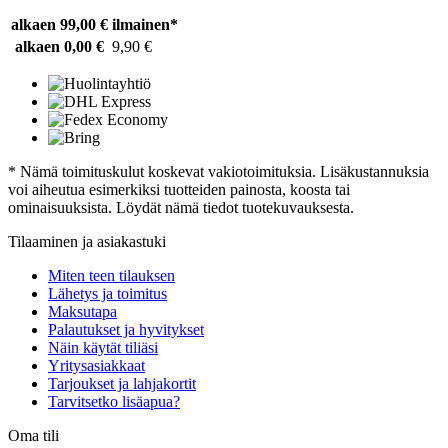
alkaen 99,00 €
ilmainen*
alkaen 0,00 €
9,90 €
* Nämä toimituskulut koskevat vakiotoimituksia. Lisäkustannuksia
voi aiheutua esimerkiksi tuotteiden painosta, koosta tai
ominaisuuksista. Löydät nämä tiedot tuotekuvauksesta.
Tilaaminen ja asiakastuki
Miten teen tilauksen
Lähetys ja toimitus
Maksutapa
Palautukset ja hyvitykset
Näin käytät tiliäsi
Yritysasiakkaat
Tarjoukset ja lahjakortit
Tarvitsetko lisäapua?
Oma tili