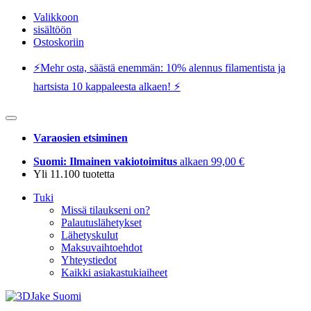
Valikkoon
sisältöön
Ostoskoriin
⚡️Mehr osta, säästä enemmän: 10% alennus filamentista ja
hartsista 10 kappaleesta alkaen! ⚡️
Varaosien etsiminen
Suomi: Ilmainen vakiotoimitus
alkaen 99,00 €
Yli 11.100 tuotetta
Tuki
Missä tilaukseni on?
Palautuslähetykset
Lähetyskulut
Maksuvaihtoehdot
Yhteystiedot
Kaikki asiakastukiaiheet