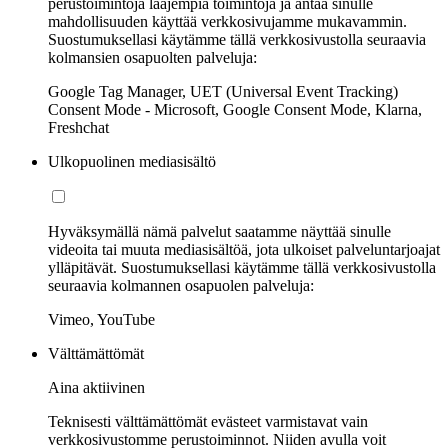
perustoimintoja laajempia toimintoja ja antaa sinulle
mahdollisuuden käyttää verkkosivujamme mukavammin.
Suostumuksellasi käytämme tällä verkkosivustolla seuraavia
kolmansien osapuolten palveluja:
Google Tag Manager, UET (Universal Event Tracking)
Consent Mode - Microsoft, Google Consent Mode, Klarna,
Freshchat
Ulkopuolinen mediasisältö
Hyväksymällä nämä palvelut saatamme näyttää sinulle
videoita tai muuta mediasisältöä, jota ulkoiset palveluntarjoajat
ylläpitävät. Suostumuksellasi käytämme tällä verkkosivustolla
seuraavia kolmannen osapuolen palveluja:
Vimeo, YouTube
Välttämättömät
Aina aktiivinen
Teknisesti välttämättömät evästeet varmistavat vain
verkkosivustomme perustoiminnot. Niiden avulla voit