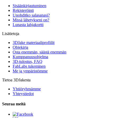
Sisäänkirjautuminen
Rekisteröinti
Unohditko salasanasi?
Missä lähetykseni on?
Lunasta lahjakortti
Lisätietoja
3DJake materiaaliprofiilit
Ohjekirja
Osta enemmän, säästä enemmän
Kumppanuusohjelma
3D-tulostus, FAQ
FabLabs tukeminen
Me ja ympäristömme
Tietoa 3DJakesta
Yhtiöryhmämme
Yhteystiedot
Seuraa meitä