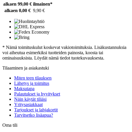
alkaen 99,00 €
ilmainen*
alkaen 0,00 €
9,90 €
* Nämä toimituskulut koskevat vakiotoimituksia. Lisäkustannuksia
voi aiheutua esimerkiksi tuotteiden painosta, koosta tai
ominaisuuksista. Löydät nämä tiedot tuotekuvauksesta.
Tilaaminen ja asiakastuki
Miten teen tilauksen
Lähetys ja toimitus
Maksutapa
Palautukset ja hyvitykset
Näin käytät tiliäsi
Yritysasiakkaat
Tarjoukset ja lahjakortit
Tarvitsetko lisäapua?
Oma tili