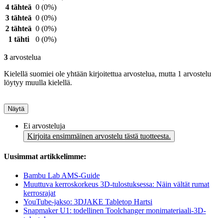
4 tähteä
0
(0%)
3 tähteä
0
(0%)
2 tähteä
0
(0%)
1 tähti
0
(0%)
3
arvostelua
Kielellä suomiei ole yhtään kirjoitettua arvostelua, mutta 1 arvostelu
löytyy muulla kielellä.
Näytä
Ei arvosteluja
Kirjoita ensimmäinen arvostelu tästä tuotteesta.
Uusimmat artikkelimme:
Bambu Lab AMS-Guide
Muuttuva kerroskorkeus 3D-tulostuksessa: Näin vältät rumat
kerrosrajat
YouTube-jakso: 3DJAKE Tabletop Hartsi
Snapmaker U1: todellinen Toolchanger monimateriaali-3D-