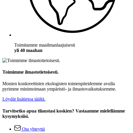
Toimitamme maailmanlaajuisesti
yli 40 maahan
Toimimme ilmastotietoisesti.
Monien konkreettisten ekologisten toimenpiteidemme avulla
pyrimme minimoimaan ympäristö- ja ilmastovaikutuksemme.
Löydät lisätietoa täältä.
Tarvitsetko apua tilaustasi koskien? Vastaamme mielellämme
kysymyksiisi.
Ota yhteyttä