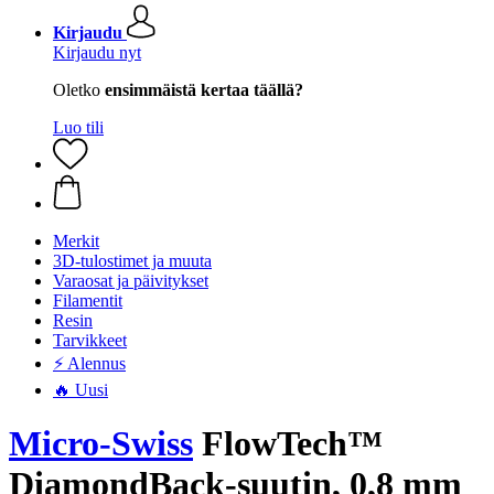
Kirjaudu
Kirjaudu nyt
Oletko
ensimmäistä kertaa täällä?
Luo tili
Merkit
3D-tulostimet ja muuta
Varaosat ja päivitykset
Filamentit
Resin
Tarvikkeet
⚡ Alennus
🔥 Uusi
Micro-Swiss
FlowTech™
DiamondBack-suutin, 0,8 mm