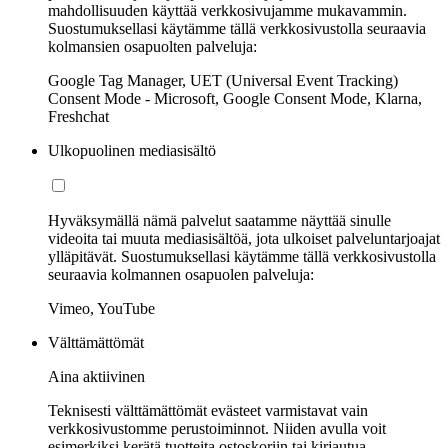
mahdollisuuden käyttää verkkosivujamme mukavammin.
Suostumuksellasi käytämme tällä verkkosivustolla seuraavia
kolmansien osapuolten palveluja:
Google Tag Manager, UET (Universal Event Tracking)
Consent Mode - Microsoft, Google Consent Mode, Klarna,
Freshchat
Ulkopuolinen mediasisältö
Hyväksymällä nämä palvelut saatamme näyttää sinulle
videoita tai muuta mediasisältöä, jota ulkoiset palveluntarjoajat
ylläpitävät. Suostumuksellasi käytämme tällä verkkosivustolla
seuraavia kolmannen osapuolen palveluja:
Vimeo, YouTube
Välttämättömät
Aina aktiivinen
Teknisesti välttämättömät evästeet varmistavat vain
verkkosivustomme perustoiminnot. Niiden avulla voit
esimerkiksi kerätä tuotteita ostoskoriin tai kirjautua