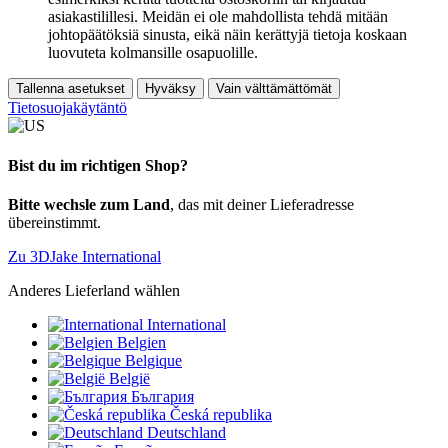
asiakastilillesi. Meidän ei ole mahdollista tehdä mitään
johtopäätöksiä sinusta, eikä näin kerättyjä tietoja koskaan
luovuteta kolmansille osapuolille.
Tallenna asetukset
Hyväksy
Vain välttämättömät
Tietosuojakäytäntö
Bist du im richtigen Shop?
Bitte wechsle zum Land
, das mit deiner Lieferadresse
übereinstimmt.
Zu 3DJake International
Anderes Lieferland wählen
International
Belgien
Belgique
België
България
Česká republika
Deutschland