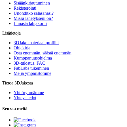
Sisäänkirjautuminen
Rekisteröinti
Unohditko salasanasi?
Missä lähetykseni on?
Lunasta lahjakortti
Lisätietoja
3DJake materiaaliprofiilit
Ohjekirja
Osta enemmän, säästä enemmän
Kumppanuusohjelma
3D-tulostus, FAQ
FabLabs tukeminen
Me ja ympäristömme
Tietoa 3DJakesta
Yhtiöryhmämme
Yhteystiedot
Seuraa meitä