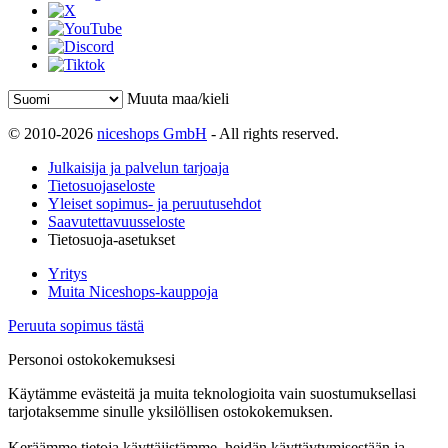
Muuta maa/kieli
© 2010-2026
niceshops GmbH
- All rights reserved.
Julkaisija ja palvelun tarjoaja
Tietosuojaseloste
Yleiset sopimus- ja peruutusehdot
Saavutettavuusseloste
Tietosuoja-asetukset
Yritys
Muita Niceshops-kauppoja
Peruuta sopimus tästä
Personoi ostokokemuksesi
Käytämme evästeitä ja muita teknologioita vain suostumuksellasi
tarjotaksemme sinulle yksilöllisen ostokokemuksen.
Keräämme tietoja käyttäjistämme, heidän käyttäytymisestään ja