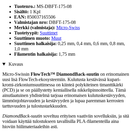
Tuotenro.:
MS-DBFT-175-08
Sisältö:
1 Kpl
EAN:
850037165506
Valmistajan nro:
DBFT-175-08
Merkki (valmistaja):
Micro-Swiss
Tuotetyypit:
Suuttimet
Suuttimen muoto:
Muut
Suuttimen halkaisija:
0,25 mm, 0,4 mm, 0,6 mm, 0,8 mm,
1,0 mm
Filamentin halkaisija:
1,75 mm
Kuvaus
Micro-Swissin
FlowTech™ DiamondBack-suutin
on erinomainen
uusi lisä FlowTech-ekosysteemiin. Kulutusta kestävässä kupari-
kromi-zirkoniumsuuttimessa on kiinteä polykiteinen timanttikärki
(PCD) ja se on päällystetty kemiallisella nikkelipinnoitteella. Tämä
ainutlaatuinen yhdistelmä tarjoaa erinomaisen kulutuskestävyyden,
lämmönjohtavuuden ja kestävyyden ja lupaa paremman kerrosten
tarttuvuuden ja tulostustarkkuuden.
DiamondBack-suutin
soveltuu erityisen vaativiin sovelluksiin, ja sitä
voidaan käyttää tulostukseen tavallisilla PLA-filamenteilla aina
hioviin hiilimateriaaleihin asti.