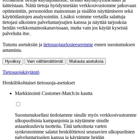
laitteistaan. Näitä tietoja hyödynnetään verkkosivustomme jatkuvaan
optimointiin, personoidun mainonnan ja sisällön näyttämiseen sekä
käyttötilastojen analysointiin. Lisäksi voimme vertailla salattuja
tietojasi ulkoisten palveluntarjoajien kanssa ja näyttää tarjouksia
heidän verkkomainoskanavissaan, mutta vain jos käytät kyseisiä
palveluita itse.
Tutustu asetuksiin ja
tietosuojaselosteeseemme
ennen suostumuksen
antamista.
Hyväksy
Vain välttämättömät
Mukauta asetuksia
Tietosuojakäytäntö
Henkilökohtaiset tietosuoja-asetukset
Markkinointi Customer-Match:in kautta
Suostumuksellasi tiedotamme sinulle myös verkkosivustomme
ulkopuolisista kampanjoista ja näytämme sinulle
asiaankuuluvia tuotteita. Tätä tarkoitusta varten
synkronoimme salatut henkilötietosi seuraavien ulkopuolisten
palveluntarjoajien kanssa ja käytämme heidän