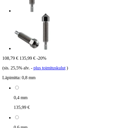
108,79 €
135,99 €
-20%
(sis. 25,5% alv.
-
plus toimituskulut
)
Läpimitta:
0,8 mm
0,4 mm
135,99 €
0,6 mm