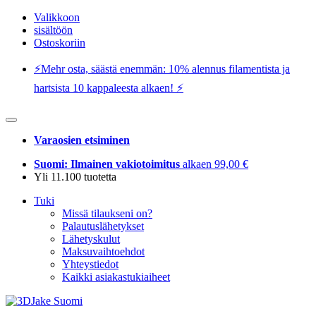
Valikkoon
sisältöön
Ostoskoriin
⚡️Mehr osta, säästä enemmän: 10% alennus filamentista ja
hartsista 10 kappaleesta alkaen! ⚡️
Varaosien etsiminen
Suomi: Ilmainen vakiotoimitus
alkaen 99,00 €
Yli 11.100 tuotetta
Tuki
Missä tilaukseni on?
Palautuslähetykset
Lähetyskulut
Maksuvaihtoehdot
Yhteystiedot
Kaikki asiakastukiaiheet