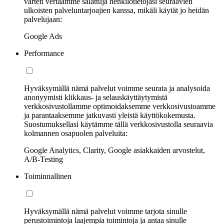
varten vertaamme salattuja henkilötietojasi seuraavien
ulkoisten palveluntarjoajien kanssa, mikäli käytät jo heidän
palvelujaan:
Google Ads
Performance
Hyväksymällä nämä palvelut voimme seurata ja analysoida
anonyymisti klikkaus- ja selauskäyttäytymistä
verkkosivustollamme optimoidaksemme verkkosivustoamme
ja parantaaksemme jatkuvasti yleistä käyttökokemusta.
Suostumuksellasi käytämme tällä verkkosivustolla seuraavia
kolmannen osapuolen palveluita:
Google Analytics, Clarity, Google asiakkaiden arvostelut,
A/B-Testing
Toiminnallinen
Hyväksymällä nämä palvelut voimme tarjota sinulle
perustoimintoja laajempia toimintoja ja antaa sinulle