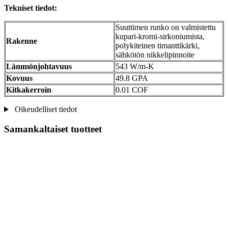
Tekniset tiedot:
Suuttimen runko on valmistettu
kupari-kromi-sirkoniumista,
Rakenne
polykiteinen timanttikärki,
sähkötön nikkelipinnoite
Lämmönjohtavuus
543 W/m-K
Kovuus
49.8 GPA
Kitkakerroin
0.01 COF
Oikeudelliset tiedot
Samankaltaiset tuotteet