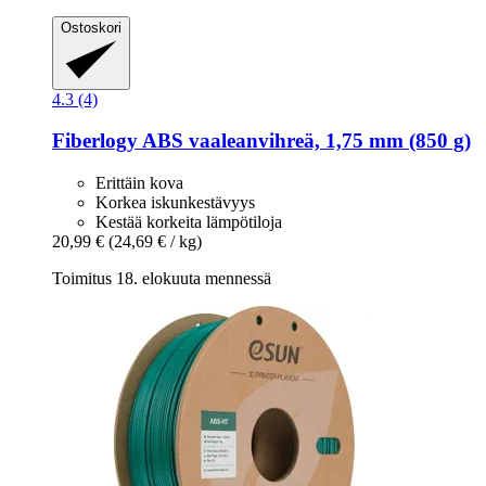
Ostoskori
4.3 (4)
Fiberlogy
ABS vaaleanvihreä, 1,75 mm (850 g)
Erittäin kova
Korkea iskunkestävyys
Kestää korkeita lämpötiloja
20,99 €
(24,69 € / kg)
Toimitus 18. elokuuta mennessä