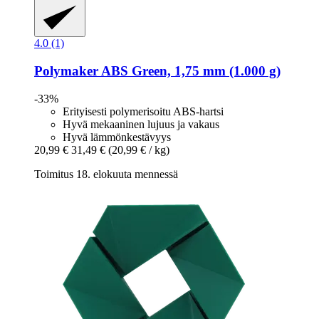
4.0 (1)
Polymaker
ABS Green, 1,75 mm (1.000 g)
-33%
Erityisesti polymerisoitu ABS-hartsi
Hyvä mekaaninen lujuus ja vakaus
Hyvä lämmönkestävyys
20,99 €
31,49 €
(20,99 € / kg)
Toimitus 18. elokuuta mennessä