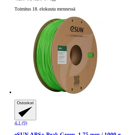
Toimitus 18. elokuuta mennessä
Ostoskori
4.1 (9)
eSUN
ABS+ Peak Green, 1,75 mm / 1000 g