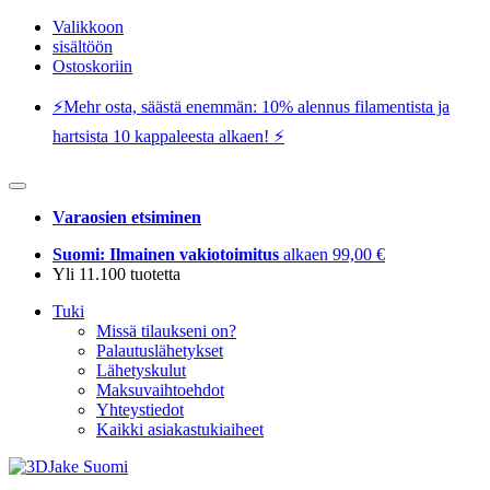
Valikkoon
sisältöön
Ostoskoriin
⚡️Mehr osta, säästä enemmän: 10% alennus filamentista ja
hartsista 10 kappaleesta alkaen! ⚡️
Varaosien etsiminen
Suomi: Ilmainen vakiotoimitus
alkaen 99,00 €
Yli 11.100 tuotetta
Tuki
Missä tilaukseni on?
Palautuslähetykset
Lähetyskulut
Maksuvaihtoehdot
Yhteystiedot
Kaikki asiakastukiaiheet