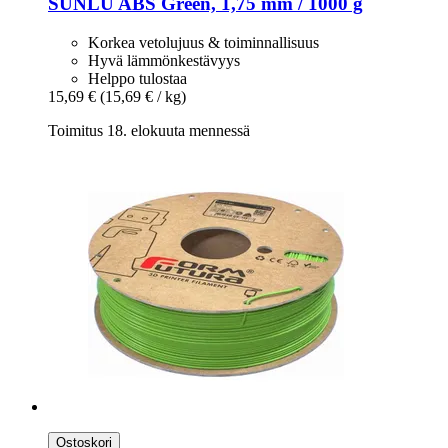
SUNLU
ABS Green, 1,75 mm / 1000 g
Korkea vetolujuus & toiminnallisuus
Hyvä lämmönkestävyys
Helppo tulostaa
15,69 €
(15,69 € / kg)
Toimitus 18. elokuuta mennessä
Ostoskori