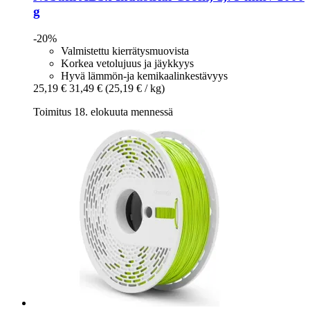
g
-20%
Valmistettu kierrätysmuovista
Korkea vetolujuus ja jäykkyys
Hyvä lämmön-ja kemikaalinkestävyys
25,19 €
31,49 €
(25,19 € / kg)
Toimitus 18. elokuuta mennessä