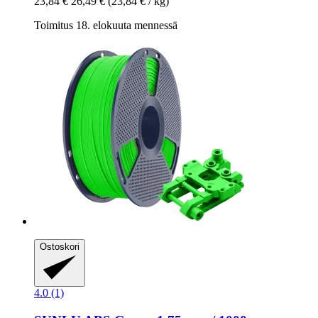
23,84 €
26,49 €
(23,84 € / kg)
Toimitus 18. elokuuta mennessä
Ostoskori
4.0 (1)