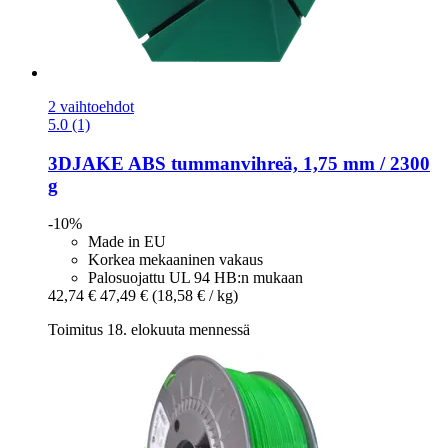
2 vaihtoehdot
5.0 (1)
3DJAKE
ABS tummanvihreä, 1,75 mm / 2300
g
-10%
Made in EU
Korkea mekaaninen vakaus
Palosuojattu UL 94 HB:n mukaan
42,74 €
47,49 €
(18,58 € / kg)
Toimitus 18. elokuuta mennessä