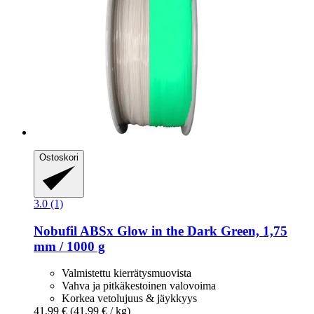
Ostoskori
3.0 (1)
Nobufil
ABSx Glow in the Dark Green, 1,75
mm / 1000 g
Valmistettu kierrätysmuovista
Vahva ja pitkäkestoinen valovoima
Korkea vetolujuus & jäykkyys
41,99 €
(41,99 € / kg)