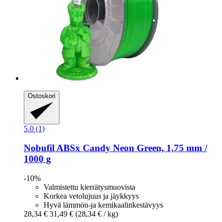
Ostoskori
5.0 (1)
Nobufil
ABSx Candy Neon Green, 1,75 mm /
1000 g
-10%
Valmistettu kierrätysmuovista
Korkea vetolujuus ja jäykkyys
Hyvä lämmön-ja kemikaalinkestävyys
28,34 €
31,49 €
(28,34 € / kg)