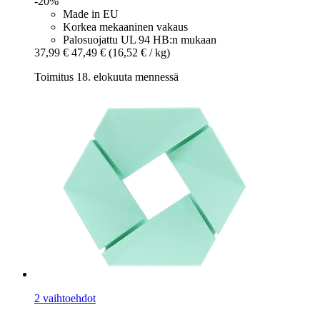
-20%
Made in EU
Korkea mekaaninen vakaus
Palosuojattu UL 94 HB:n mukaan
37,99 €
47,49 €
(16,52 € / kg)
Toimitus 18. elokuuta mennessä
2 vaihtoehdot