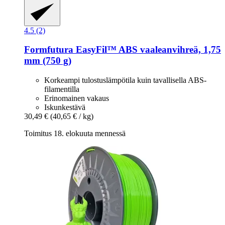
4.5 (2)
Formfutura
EasyFil™ ABS vaaleanvihreä, 1,75
mm (750 g)
Korkeampi tulostuslämpötila kuin tavallisella ABS-
filamentilla
Erinomainen vakaus
Iskunkestävä
30,49 €
(40,65 € / kg)
Toimitus 18. elokuuta mennessä