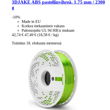
3DJAKE
ABS pastellinvihreä, 1,75 mm / 2300
g
-10%
Made in EU
Korkea mekaaninen vakaus
Palosuojattu UL 94 HB:n mukaan
42,74 €
47,49 €
(18,58 € / kg)
Toimitus 18. elokuuta mennessä