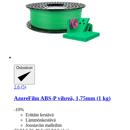
Ostoskori
2.6 (5)
AzureFilm
ABS-​P vihreä, 1,75mm (1 kg)
-10%
Erittäin kestävä
Lämmönkestävä
Joustaviin malleihin