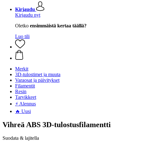
Kirjaudu
Kirjaudu nyt
Oletko
ensimmäistä kertaa täällä?
Luo tili
Merkit
3D-tulostimet ja muuta
Varaosat ja päivitykset
Filamentit
Resin
Tarvikkeet
⚡ Alennus
🔥 Uusi
Vihreä ABS 3D-tulostusfilamentti
Suodata & lajitella