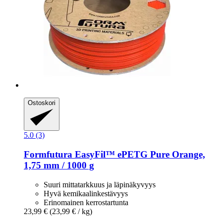
Ostoskori
5.0 (3)
Formfutura
EasyFil™ ePETG Pure Orange,
1,75 mm / 1000 g
Suuri mittatarkkuus ja läpinäkyvyys
Hyvä kemikaalinkestävyys
Erinomainen kerrostartunta
23,99 €
(23,99 € / kg)