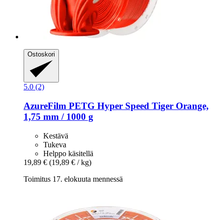
Ostoskori
5.0 (2)
AzureFilm
PETG Hyper Speed Tiger Orange,
1,75 mm / 1000 g
Kestävä
Tukeva
Helppo käsitellä
19,89 €
(19,89 € / kg)
Toimitus 17. elokuuta mennessä