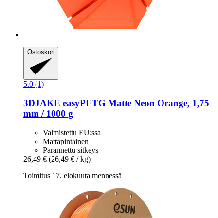
Ostoskori
5.0 (1)
3DJAKE
easyPETG Matte Neon Orange, 1,75
mm / 1000 g
Valmistettu EU:ssa
Mattapintainen
Parannettu sitkeys
26,49 €
(26,49 € / kg)
Toimitus 17. elokuuta mennessä