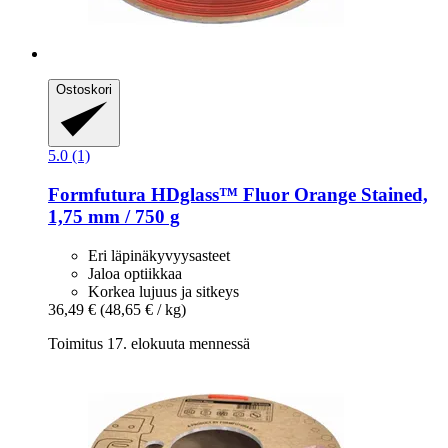
Ostoskori
5.0 (1)
Formfutura
HDglass™ Fluor Orange Stained,
1,75 mm / 750 g
Eri läpinäkyvyysasteet
Jaloa optiikkaa
Korkea lujuus ja sitkeys
36,49 €
(48,65 € / kg)
Toimitus 17. elokuuta mennessä