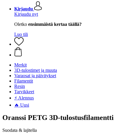
Kirjaudu
Kirjaudu nyt
Oletko
ensimmäistä kertaa täällä?
Luo tili
Merkit
3D-tulostimet ja muuta
Varaosat ja päivitykset
Filamentit
Resin
Tarvikkeet
⚡ Alennus
🔥 Uusi
Oranssi PETG 3D-tulostusfilamentti
Suodata & lajitella