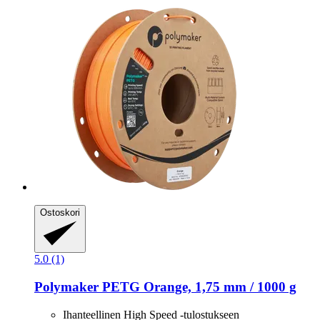
Ostoskori
5.0 (1)
Polymaker
PETG Orange, 1,75 mm / 1000 g
Ihanteellinen High Speed -tulostukseen