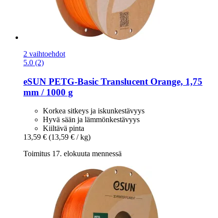
2 vaihtoehdot
5.0 (2)
eSUN
PETG-​Basic Translucent Orange, 1,75
mm / 1000 g
Korkea sitkeys ja iskunkestävyys
Hyvä sään ja lämmönkestävyys
Kiiltävä pinta
13,59 €
(13,59 € / kg)
Toimitus 17. elokuuta mennessä