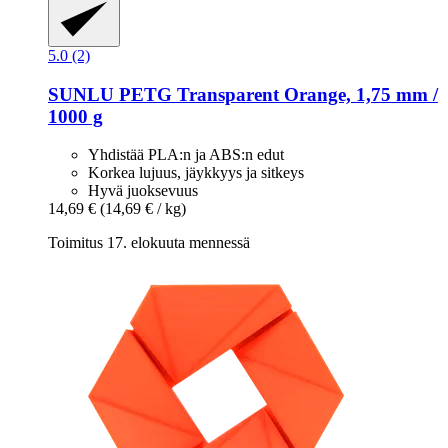
5.0 (2)
SUNLU
PETG Transparent Orange, 1,75 mm /
1000 g
Yhdistää PLA:n ja ABS:n edut
Korkea lujuus, jäykkyys ja sitkeys
Hyvä juoksevuus
14,69 €
(14,69 € / kg)
Toimitus 17. elokuuta mennessä