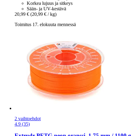
Korkea lujuus ja sitkeys
Sään- ja UV-kestävä
20,99 €
(20,99 € / kg)
Toimitus 17. elokuuta mennessä
2 vaihtoehdot
4.9 (35)
Extrudr
PETG neon oranssi, 1,75 mm / 1100 g