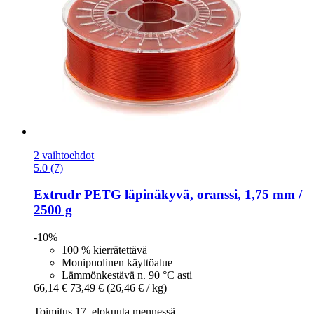
2 vaihtoehdot
5.0 (7)
Extrudr
PETG läpinäkyvä, oranssi, 1,75 mm /
2500 g
-10%
100 % kierrätettävä
Monipuolinen käyttöalue
Lämmönkestävä n. 90 °C asti
66,14 €
73,49 €
(26,46 € / kg)
Toimitus 17. elokuuta mennessä