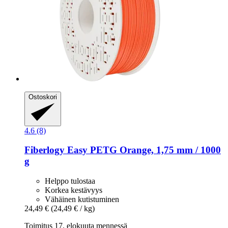
Ostoskori
4.6 (8)
Fiberlogy
Easy PETG Orange, 1,75 mm / 1000
g
Helppo tulostaa
Korkea kestävyys
Vähäinen kutistuminen
24,49 €
(24,49 € / kg)
Toimitus 17. elokuuta mennessä