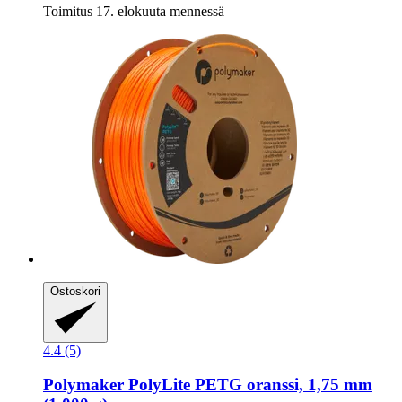
Toimitus 17. elokuuta mennessä
Ostoskori
4.4 (5)
Polymaker
PolyLite PETG oranssi, 1,75 mm