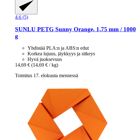
4.6 (5)
SUNLU
PETG Sunny Orange, 1,75 mm / 1000
g
Yhdistää PLA:n ja ABS:n edut
Korkea lujuus, jäykkyys ja sitkeys
Hyvä juoksevuus
14,69 €
(14,69 € / kg)
Toimitus 17. elokuuta mennessä