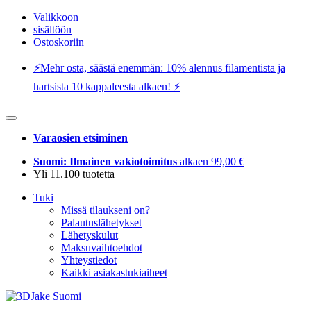
Valikkoon
sisältöön
Ostoskoriin
⚡️Mehr osta, säästä enemmän: 10% alennus filamentista ja
hartsista 10 kappaleesta alkaen! ⚡️
Varaosien etsiminen
Suomi: Ilmainen vakiotoimitus
alkaen 99,00 €
Yli 11.100 tuotetta
Tuki
Missä tilaukseni on?
Palautuslähetykset
Lähetyskulut
Maksuvaihtoehdot
Yhteystiedot
Kaikki asiakastukiaiheet