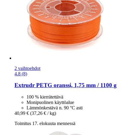
2 vaihtoehdot
4.8 (8)
Extrudr
PETG oranssi, 1,75 mm / 1100 g
100 % kierrätettävä
Monipuolinen käyttöalue
Lämmönkestävä n. 90 °C asti
40,99 €
(37,26 € / kg)
Toimitus 17. elokuuta mennessä