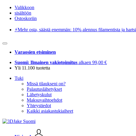
Valikkoon
sisältöön
Ostoskoriin
⚡️Mehr osta, säästä enemmän: 10% alennus filamentista ja hartsi
Varaosien etsiminen
Suomi: Ilmainen vakiotoimitus
alkaen 99,00 €
Yli 11.100 tuotetta
Tuki
Missä tilaukseni on?
Palautuslähetykset
Lähetyskulut
Maksuvaihtoehdot
Yhteystiedot
Kaikki asiakastukiaiheet