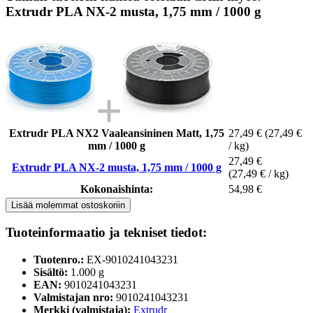
Extrudr PLA NX-2 musta, 1,75 mm / 1000 g
Extrudr PLA NX2 Vaaleansininen Matt, 1,75
27,49 €
(27,49 €
mm / 1000 g
/ kg)
27,49 €
Extrudr PLA NX-2 musta, 1,75 mm / 1000 g
(27,49 € / kg)
Kokonaishinta:
54,98 €
Lisää molemmat ostoskoriin
Tuoteinformaatio ja tekniset tiedot:
Tuotenro.:
EX-9010241043231
Sisältö:
1.000 g
EAN:
9010241043231
Valmistajan nro:
9010241043231
Merkki (valmistaja):
Extrudr