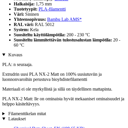
Halkaisija:
1,75 mm
Tuotetyypit:
PLA-filamentti
Väri:
Sininen
Yhteensopivuus:
Bambu Lab AMS*
RAL väri:
RAL 5012
System:
Kela
Suositeltu käyttölämpötila:
200 - 230 °C
Suositeltu lämmitettävän tulostusalustan lämpötila:
20 -
60 °C
Kuvaus
PLA: n seuraaja.
Extrudrin uusi PLA NX-2 Matt on 100% uusiutuviin ja
luonnonvaroihin perustuva bioyhdistefilamentti
Materiaali ei ole myrkyllistä ja sillä on täydellinen mattapinta.
PLA NX-2 Matt: lle on ominaista hyvät mekaaniset ominaisuudet ja
helppo käsiteltävyys.
Filamenttikelan mitat
Lataukset