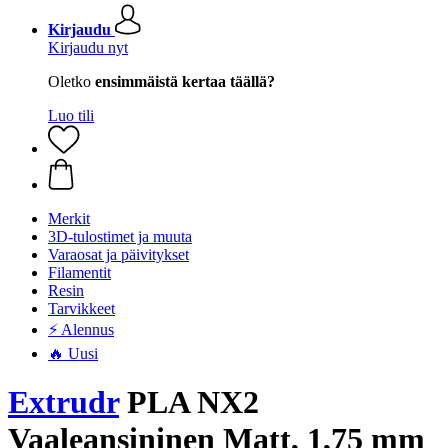
Kirjaudu
Kirjaudu nyt
Oletko
ensimmäistä kertaa täällä?
Luo tili
Merkit
3D-tulostimet ja muuta
Varaosat ja päivitykset
Filamentit
Resin
Tarvikkeet
⚡ Alennus
🔥 Uusi
Extrudr
PLA NX2
Vaaleansininen Matt, 1,75 mm