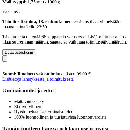
Mallityyppi:
1,75 mm / 1000 g
Varastossa
Toimitus tiistaina, 18. elokuuta
mennessä, jos tilaat viimeistään
maanantaina kello 23:59
Tätä tuotetta on enää 66 kappaletta varastossa. Lisää on tulossa! Jos
tilaat suuremman määrän, saattaa se vaikuttaa toimituspäivämäärään.
Lisää ostoskoriin
Suomi: Ilmainen vakiotoimitus
alkaen 99,00 €
Lisätietoja lähetyksestä ja toimituksesta
Ominaisuudet ja edut
Mattaviimeistely
Ei myrkyllinen
Hyvät mekaaniset ominaisuudet
100% luonnollinen ja uusiutuvista luonnonvaroista
Tämän tuotteen kanssa ostetaan usein myös: