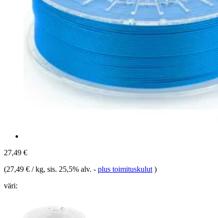
27,49 €
(
27,49 € / kg
, sis. 25,5% alv.
-
plus toimituskulut
)
väri: