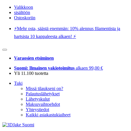
Valikkoon
sisältöön
Ostoskoriin
⚡️Mehr osta, säästä enemmän: 10% alennus filamentista ja
hartsista 10 kappaleesta alkaen! ⚡️
Varaosien etsiminen
Suomi: Ilmainen vakiotoimitus
alkaen 99,00 €
Yli 11.100 tuotetta
Tuki
Missä tilaukseni on?
Palautuslähetykset
Lähetyskulut
Maksuvaihtoehdot
Yhteystiedot
Kaikki asiakastukiaiheet