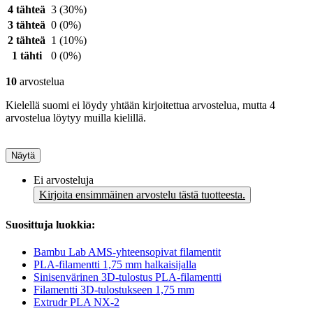
4 tähteä
3
(30%)
3 tähteä
0
(0%)
2 tähteä
1
(10%)
1 tähti
0
(0%)
10
arvostelua
Kielellä suomi ei löydy yhtään kirjoitettua arvostelua, mutta 4
arvostelua löytyy muilla kielillä.
Näytä
Ei arvosteluja
Kirjoita ensimmäinen arvostelu tästä tuotteesta.
Suosittuja luokkia:
Bambu Lab AMS-yhteensopivat filamentit
PLA-filamentti 1,75 mm halkaisijalla
Sinisenvärinen 3D-tulostus PLA-filamentti
Filamentti 3D-tulostukseen 1,75 mm
Extrudr PLA NX-2