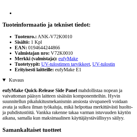
Tuoteinformaatio ja tekniset tiedot:
Tuotenro.:
ANK-V72K0010
Sisältö:
1 Kpl
EAN:
0194644244866
Valmistajan nro:
V72K0010
Merkki (valmistaja):
eufyMake
Tuotetyypit:
UV-tulostimen tarvikkeet
,
UV-tulostin
Erityisesti laitteille:
eufyMake E1
Kuvaus
eufyMake Quick-Release Side Panel
mahdollistaa nopean ja
vaivattoman pääsyn laitteen sisäisiin komponentteihin. Hyvin
suunnitellun pikalukitusmekanismin ansiosta sivupaneeli voidaan
avata ja sulkea ilman työkaluja, mikä helpottaa merkittävästi huolto-
ja puhdistustöitä. Vankka rakenne takaa varman istuvuuden käytön
aikana, samalla kun maksimaalinen käyttäjäystävällisyys säilyy.
Samankaltaiset tuotteet