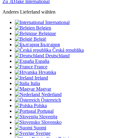
Zu 3DJake International
Anderes Lieferland wählen
International
Belgien
Belgique
België
България
Česká republika
Deutschland
España
France
Hrvatska
Ireland
Italia
Magyar
Nederland
Österreich
Polska
Portugal
Slovenija
Slovensko
Suomi
Sverige