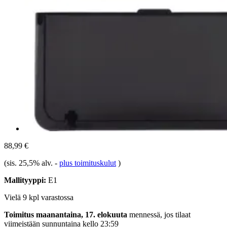
88,99 €
(sis. 25,5% alv.
-
plus toimituskulut
)
Mallityyppi:
E1
Vielä 9 kpl varastossa
Toimitus maanantaina, 17. elokuuta
mennessä, jos tilaat
viimeistään
sunnuntaina kello 23:59