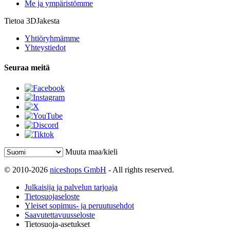
Me ja ympäristömme
Tietoa 3DJakesta
Yhtiöryhmämme
Yhteystiedot
Seuraa meitä
Muuta maa/kieli
© 2010-2026
niceshops GmbH
- All rights reserved.
Julkaisija ja palvelun tarjoaja
Tietosuojaseloste
Yleiset sopimus- ja peruutusehdot
Saavutettavuusseloste
Tietosuoja-asetukset