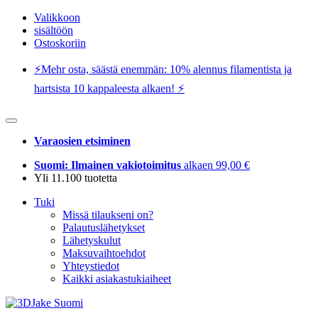
Valikkoon
sisältöön
Ostoskoriin
⚡️Mehr osta, säästä enemmän: 10% alennus filamentista ja
hartsista 10 kappaleesta alkaen! ⚡️
Varaosien etsiminen
Suomi: Ilmainen vakiotoimitus
alkaen 99,00 €
Yli 11.100 tuotetta
Tuki
Missä tilaukseni on?
Palautuslähetykset
Lähetyskulut
Maksuvaihtoehdot
Yhteystiedot
Kaikki asiakastukiaiheet