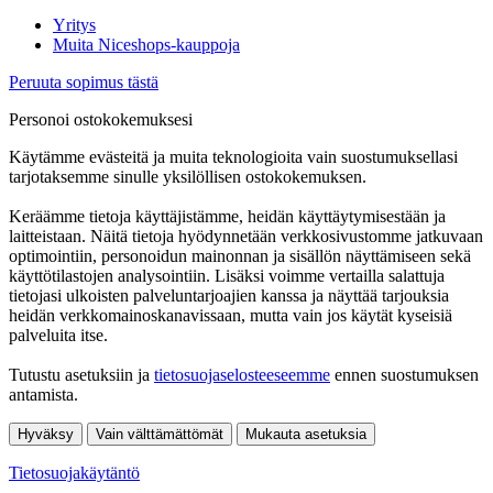
Yritys
Muita Niceshops-kauppoja
Peruuta sopimus tästä
Personoi ostokokemuksesi
Käytämme evästeitä ja muita teknologioita vain suostumuksellasi
tarjotaksemme sinulle yksilöllisen ostokokemuksen.
Keräämme tietoja käyttäjistämme, heidän käyttäytymisestään ja
laitteistaan. Näitä tietoja hyödynnetään verkkosivustomme jatkuvaan
optimointiin, personoidun mainonnan ja sisällön näyttämiseen sekä
käyttötilastojen analysointiin. Lisäksi voimme vertailla salattuja
tietojasi ulkoisten palveluntarjoajien kanssa ja näyttää tarjouksia
heidän verkkomainoskanavissaan, mutta vain jos käytät kyseisiä
palveluita itse.
Tutustu asetuksiin ja
tietosuojaselosteeseemme
ennen suostumuksen
antamista.
Hyväksy
Vain välttämättömät
Mukauta asetuksia
Tietosuojakäytäntö