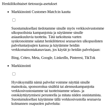
Henkilökohtaiset tietosuoja-asetukset
Markkinointi Customer-Match:in kautta
Suostumuksellasi tiedotamme sinulle myös verkkosivustomme
ulkopuolisista kampanjoista ja näytämme sinulle
asiaankuuluvia tuotteita. Tätä tarkoitusta varten
synkronoimme salatut henkilötietosi seuraavien ulkopuolisten
palveluntarjoajien kanssa ja käytämme heidän
verkkomainontakanaviaan, jos käytät jo heidän palvelujaan:
Bing, Criteo, Meta, Google, LinkedIn, Pinterest, TikTok
Markkinointi
Hyväksymällä nämä palvelut voimme näyttää sinulle
mainoksia, sponsoroitua sisältöä tai alennuskampanjoita
verkkosivustostamme tai tuotteistamme selaus- ja
ostokäyttäytymisesi perusteella ja mitata niiden onnistumista.
Suostumuksellasi käytämme tällä verkkosivustolla seuraavia
kolmannen osapuolen palveluita: