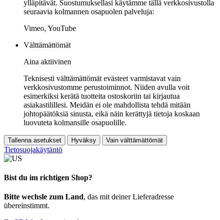
ylläpitävät. Suostumuksellasi käytämme tällä verkkosivustolla
seuraavia kolmannen osapuolen palveluja:
Vimeo, YouTube
Välttämättömät
Aina aktiivinen
Teknisesti välttämättömät evästeet varmistavat vain
verkkosivustomme perustoiminnot. Niiden avulla voit
esimerkiksi kerätä tuotteita ostoskoriin tai kirjautua
asiakastilillesi. Meidän ei ole mahdollista tehdä mitään
johtopäätöksiä sinusta, eikä näin kerättyjä tietoja koskaan
luovuteta kolmansille osapuolille.
Tallenna asetukset
Hyväksy
Vain välttämättömät
Tietosuojakäytäntö
Bist du im richtigen Shop?
Bitte wechsle zum Land
, das mit deiner Lieferadresse
übereinstimmt.