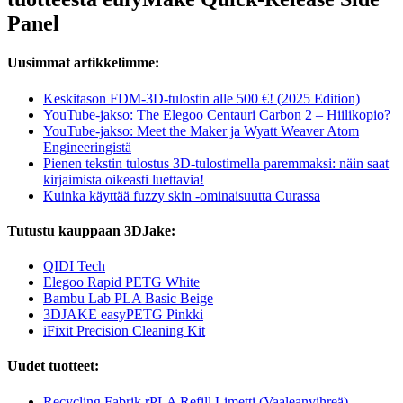
Panel
Uusimmat artikkelimme:
Keskitason FDM-3D-tulostin alle 500 €! (2025 Edition)
YouTube-jakso: The Elegoo Centauri Carbon 2 – Hiilikopio?
YouTube-jakso: Meet the Maker ja Wyatt Weaver Atom
Engineeringistä
Pienen tekstin tulostus 3D-tulostimella paremmaksi: näin saat
kirjaimista oikeasti luettavia!
Kuinka käyttää fuzzy skin -ominaisuutta Curassa
Tutustu kauppaan 3DJake:
QIDI Tech
Elegoo Rapid PETG White
Bambu Lab PLA Basic Beige
3DJAKE easyPETG Pinkki
iFixit Precision Cleaning Kit
Uudet tuotteet:
Recycling Fabrik rPLA Refill Limetti (Vaaleanvihreä)