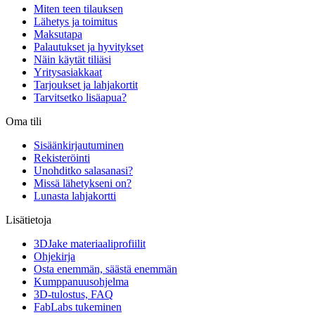
Miten teen tilauksen
Lähetys ja toimitus
Maksutapa
Palautukset ja hyvitykset
Näin käytät tiliäsi
Yritysasiakkaat
Tarjoukset ja lahjakortit
Tarvitsetko lisäapua?
Oma tili
Sisäänkirjautuminen
Rekisteröinti
Unohditko salasanasi?
Missä lähetykseni on?
Lunasta lahjakortti
Lisätietoja
3DJake materiaaliprofiilit
Ohjekirja
Osta enemmän, säästä enemmän
Kumppanuusohjelma
3D-tulostus, FAQ
FabLabs tukeminen