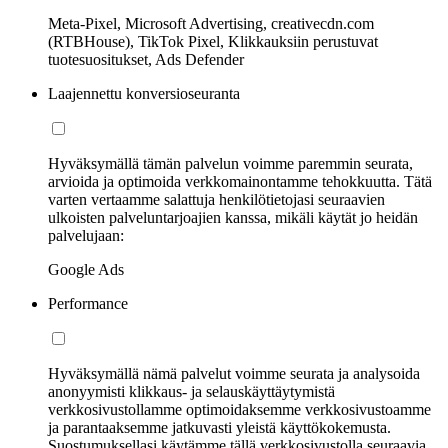
Meta-Pixel, Microsoft Advertising, creativecdn.com
(RTBHouse), TikTok Pixel, Klikkauksiin perustuvat
tuotesuositukset, Ads Defender
Laajennettu konversioseuranta
Hyväksymällä tämän palvelun voimme paremmin seurata,
arvioida ja optimoida verkkomainontamme tehokkuutta. Tätä
varten vertaamme salattuja henkilötietojasi seuraavien
ulkoisten palveluntarjoajien kanssa, mikäli käytät jo heidän
palvelujaan:
Google Ads
Performance
Hyväksymällä nämä palvelut voimme seurata ja analysoida
anonyymisti klikkaus- ja selauskäyttäytymistä
verkkosivustollamme optimoidaksemme verkkosivustoamme
ja parantaaksemme jatkuvasti yleistä käyttökokemusta.
Suostumuksellasi käytämme tällä verkkosivustolla seuraavia