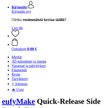
Kirjaudu
Kirjaudu nyt
Oletko
ensimmäistä kertaa täällä?
Luo tili
Ostoskori
0,00 €
Merkit
3D-tulostimet ja muuta
Varaosat ja päivitykset
Filamentit
Resin
Tarvikkeet
⚡ Alennus
🔥 Uusi
eufyMake
Quick-Release Side