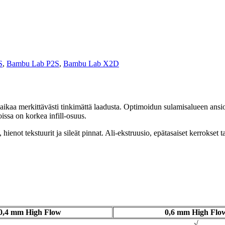
S
,
Bambu Lab P2S
,
Bambu Lab X2D
aikaa merkittävästi tinkimättä laadusta. Optimoidun sulamisalueen ansi
oissa on korkea infill-osuus.
, hienot tekstuurit ja sileät pinnat. Ali-ekstruusio, epätasaiset kerroks
0,4 mm High Flow
0,6 mm High Flo
√