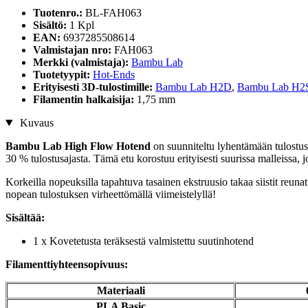
Tuotenro.:
BL-FAH063
Sisältö:
1 Kpl
EAN:
6937285508614
Valmistajan nro:
FAH063
Merkki (valmistaja):
Bambu Lab
Tuotetyypit:
Hot-Ends
Erityisesti 3D-tulostimille:
Bambu Lab H2D
,
Bambu Lab H2
Filamentin halkaisija:
1,75 mm
Kuvaus
Bambu Lab High Flow Hotend
on suunniteltu lyhentämään tulostus
30 % tulostusajasta. Tämä etu korostuu erityisesti suurissa malleissa, j
Korkeilla nopeuksilla tapahtuva tasainen ekstruusio takaa siistit reunat
nopean tulostuksen virheettömällä viimeistelyllä!
Sisältää:
1 x Kovetetusta teräksestä valmistettu suutinhotend
Filamenttiyhteensopivuus:
Materiaali
PLA Basic