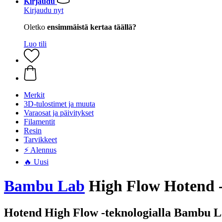
Kirjaudu
Kirjaudu nyt
Oletko
ensimmäistä kertaa täällä?
Luo tili
Merkit
3D-tulostimet ja muuta
Varaosat ja päivitykset
Filamentit
Resin
Tarvikkeet
⚡ Alennus
🔥 Uusi
Bambu Lab
High Flow Hotend -
Hotend High Flow -teknologialla Bambu La