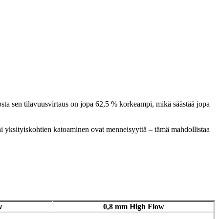
osta sen tilavuusvirtaus on jopa 62,5 % korkeampi, mikä säästää jopa
et tai yksityiskohtien katoaminen ovat menneisyyttä – tämä mahdollistaa
w
0,8 mm High Flow