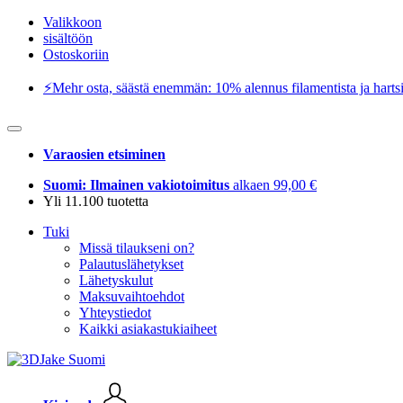
Valikkoon
sisältöön
Ostoskoriin
⚡️Mehr osta, säästä enemmän: 10% alennus filamentista ja hartsi
Varaosien etsiminen
Suomi: Ilmainen vakiotoimitus
alkaen 99,00 €
Yli 11.100 tuotetta
Tuki
Missä tilaukseni on?
Palautuslähetykset
Lähetyskulut
Maksuvaihtoehdot
Yhteystiedot
Kaikki asiakastukiaiheet