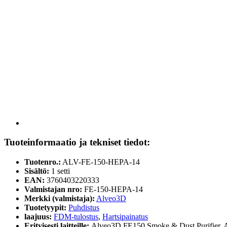
Tuoteinformaatio ja tekniset tiedot:
Tuotenro.:
ALV-FE-150-HEPA-14
Sisältö:
1 setti
EAN:
3760403220333
Valmistajan nro:
FE-150-HEPA-14
Merkki (valmistaja):
Alveo3D
Tuotetyypit:
Puhdistus
laajuus:
FDM-tulostus
,
Hartsipainatus
Erityisesti laitteille:
Alveo3D FE150 Smoke & Dust Purifier, 