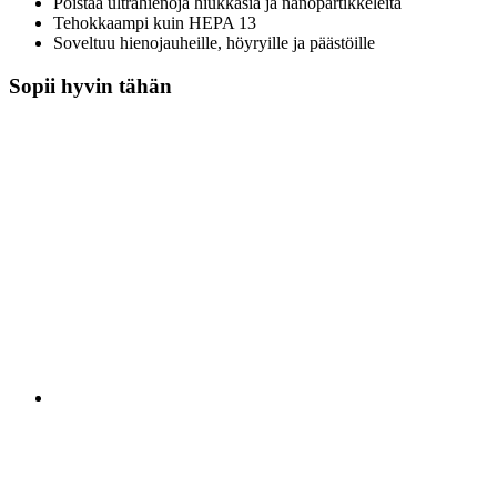
Poistaa ultrahienoja hiukkasia ja nanopartikkeleita
Tehokkaampi kuin HEPA 13
Soveltuu hienojauheille, höyryille ja päästöille
Sopii hyvin tähän