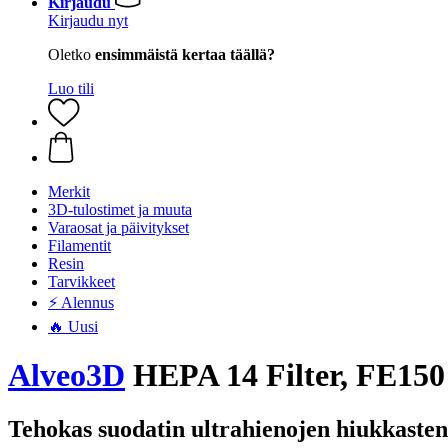
Kirjaudu
Kirjaudu nyt
Oletko
ensimmäistä kertaa täällä?
Luo tili
Merkit
3D-tulostimet ja muuta
Varaosat ja päivitykset
Filamentit
Resin
Tarvikkeet
⚡ Alennus
🔥 Uusi
Alveo3D
HEPA 14 Filter, FE150
Tehokas suodatin ultrahienojen hiukkasten