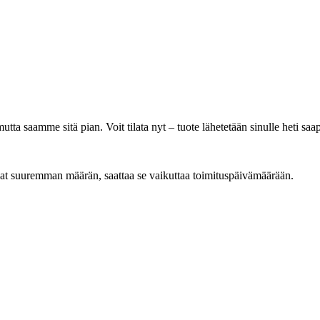
 mutta saamme sitä pian. Voit tilata nyt – tuote lähetetään sinulle heti sa
ilaat suuremman määrän, saattaa se vaikuttaa toimituspäivämäärään.