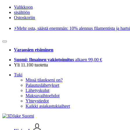
Valikkoon
sisältöön
Ostoskoriin
⚡️Mehr osta, säästä enemmän: 10% alennus filamentista ja hartsi
Varaosien etsiminen
Suomi: Ilmainen vakiotoimitus
alkaen 99,00 €
Yli 11.100 tuotetta
Tuki
Missä tilaukseni on?
Palautuslähetykset
Lähetyskulut
Maksuvaihtoehdot
Yhteystiedot
Kaikki asiakastukiaiheet