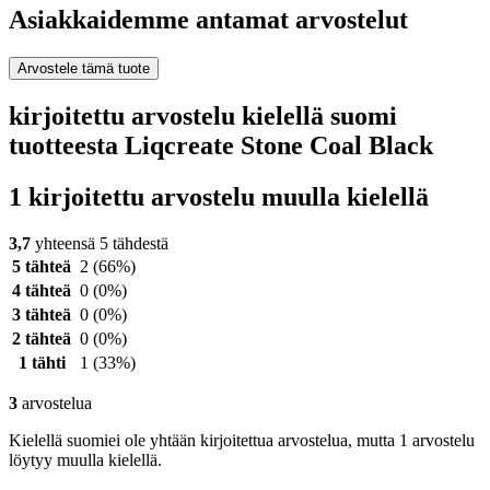
Asiakkaidemme antamat arvostelut
Arvostele tämä tuote
kirjoitettu arvostelu kielellä suomi
tuotteesta Liqcreate Stone Coal Black
1 kirjoitettu arvostelu muulla kielellä
3,7
yhteensä 5 tähdestä
5 tähteä
2
(66%)
4 tähteä
0
(0%)
3 tähteä
0
(0%)
2 tähteä
0
(0%)
1 tähti
1
(33%)
3
arvostelua
Kielellä suomiei ole yhtään kirjoitettua arvostelua, mutta 1 arvostelu
löytyy muulla kielellä.