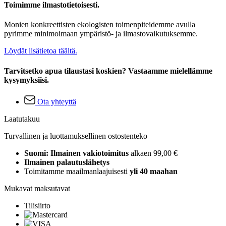
Toimimme ilmastotietoisesti.
Monien konkreettisten ekologisten toimenpiteidemme avulla
pyrimme minimoimaan ympäristö- ja ilmastovaikutuksemme.
Löydät lisätietoa täältä.
Tarvitsetko apua tilaustasi koskien? Vastaamme mielellämme
kysymyksiisi.
Ota yhteyttä
Laatutakuu
Turvallinen ja luottamuksellinen ostostenteko
Suomi: Ilmainen vakiotoimitus
alkaen 99,00 €
Ilmainen palautuslähetys
Toimitamme maailmanlaajuisesti
yli 40 maahan
Mukavat maksutavat
Tilisiirto