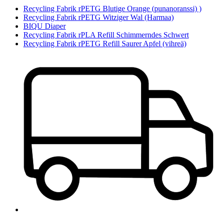
Recycling Fabrik rPETG Blutige Orange (punanoranssi) )
Recycling Fabrik rPETG Witziger Wal (Harmaa)
BIQU Diaper
Recycling Fabrik rPLA Refill Schimmerndes Schwert
Recycling Fabrik rPETG Refill Saurer Apfel (vihreä)