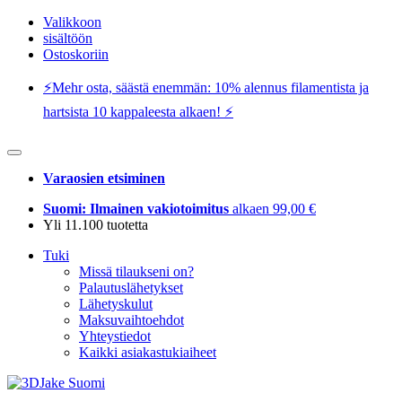
Valikkoon
sisältöön
Ostoskoriin
⚡️Mehr osta, säästä enemmän: 10% alennus filamentista ja
hartsista 10 kappaleesta alkaen! ⚡️
Varaosien etsiminen
Suomi: Ilmainen vakiotoimitus
alkaen 99,00 €
Yli 11.100 tuotetta
Tuki
Missä tilaukseni on?
Palautuslähetykset
Lähetyskulut
Maksuvaihtoehdot
Yhteystiedot
Kaikki asiakastukiaiheet