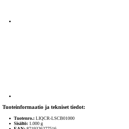
Tuoteinformaatio ja tekniset tiedot:
Tuotenro.:
LIQCR-LSCB01000
Sisältö:
1.000 g
EAN:
8719326277516