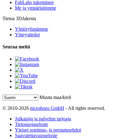
FabLabs tukeminen
Me ja ympäristömme
Tietoa 3DJakesta
Yhtiöryhmämme
Yhteystiedot
Seuraa meitä
Muuta maa/kieli
© 2010-2026
niceshops GmbH
- All rights reserved.
Julkaisija ja palvelun tarjoaja
Tietosuojaseloste
Yleiset sopimus- ja peruutusehdot
Saavutettavuusseloste