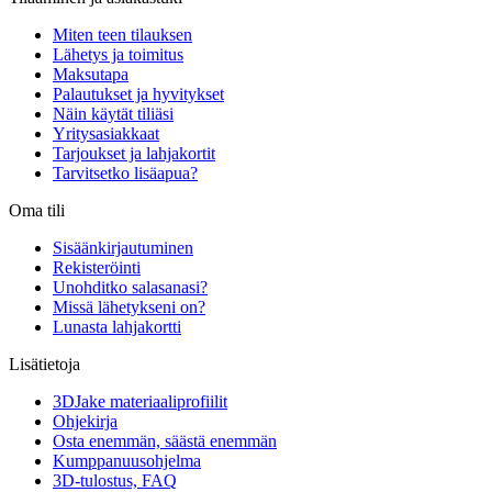
Miten teen tilauksen
Lähetys ja toimitus
Maksutapa
Palautukset ja hyvitykset
Näin käytät tiliäsi
Yritysasiakkaat
Tarjoukset ja lahjakortit
Tarvitsetko lisäapua?
Oma tili
Sisäänkirjautuminen
Rekisteröinti
Unohditko salasanasi?
Missä lähetykseni on?
Lunasta lahjakortti
Lisätietoja
3DJake materiaaliprofiilit
Ohjekirja
Osta enemmän, säästä enemmän
Kumppanuusohjelma
3D-tulostus, FAQ