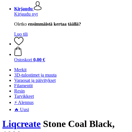
Kirjaudu
Kirjaudu nyt
Oletko
ensimmäistä kertaa täällä?
Luo tili
Ostoskori
0,00 €
Merkit
3D-tulostimet ja muuta
Varaosat ja päivitykset
Filamentit
Resin
Tarvikkeet
⚡ Alennus
🔥 Uusi
Liqcreate
Stone Coal Black,