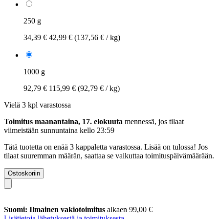
250 g
34,39 €
42,99 €
(137,56 € / kg)
1000 g
92,79 €
115,99 €
(92,79 € / kg)
Vielä 3 kpl varastossa
Toimitus maanantaina, 17. elokuuta
mennessä, jos tilaat
viimeistään
sunnuntaina kello 23:59
Tätä tuotetta on enää 3 kappaletta varastossa. Lisää on tulossa! Jos
tilaat suuremman määrän, saattaa se vaikuttaa toimituspäivämäärään.
Ostoskoriin
Suomi: Ilmainen vakiotoimitus
alkaen 99,00 €
Lisätietoja lähetyksestä ja toimituksesta