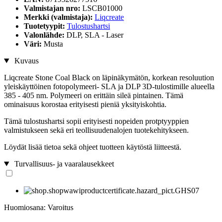
Valmistajan nro:
LSCB01000
Merkki (valmistaja):
Liqcreate
Tuotetyypit:
Tulostushartsi
Valonlähde:
DLP, SLA - Laser
Väri:
Musta
Kuvaus
Liqcreate Stone Coal Black on läpinäkymätön, korkean resoluution
yleiskäyttöinen fotopolymeeri- SLA ja DLP 3D-tulostimille alueella
385 - 405 nm. Polymeeri on erittäin sileä pintainen. Tämä
ominaisuus korostaa erityisesti pieniä yksityiskohtia.
Tämä tulostushartsi sopii erityisesti nopeiden protptyyppien
valmistukseen sekä eri teollisuudenalojen tuotekehitykseen.
Löydät lisää tietoa sekä ohjeet tuotteen käytöstä liitteestä.
Turvallisuus- ja vaaralausekkeet
Huomiosana: Varoitus