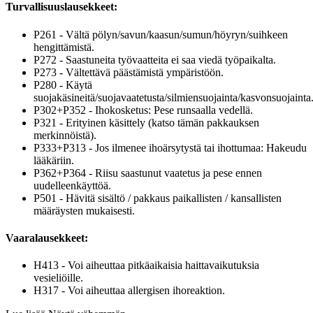
Turvallisuuslausekkeet:
P261 - Vältä pölyn/savun/kaasun/sumun/höyryn/suihkeen
hengittämistä.
P272 - Saastuneita työvaatteita ei saa viedä työpaikalta.
P273 - Vältettävä päästämistä ympäristöön.
P280 - Käytä
suojakäsineitä/suojavaatetusta/silmiensuojainta/kasvonsuojainta
P302+P352 - Ihokosketus: Pese runsaalla vedellä.
P321 - Erityinen käsittely (katso tämän pakkauksen
merkinnöistä).
P333+P313 - Jos ilmenee ihoärsytystä tai ihottumaa: Hakeudu
lääkäriin.
P362+P364 - Riisu saastunut vaatetus ja pese ennen
uudelleenkäyttöä.
P501 - Hävitä sisältö / pakkaus paikallisten / kansallisten
määräysten mukaisesti.
Vaaralausekkeet:
H413 - Voi aiheuttaa pitkäaikaisia haittavaikutuksia
vesieliöille.
H317 - Voi aiheuttaa allergisen ihoreaktion.