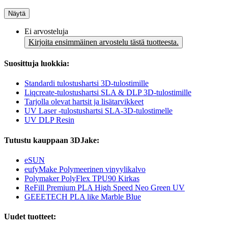
Näytä
Ei arvosteluja
Kirjoita ensimmäinen arvostelu tästä tuotteesta.
Suosittuja luokkia:
Standardi tulostushartsi 3D-tulostimille
Liqcreate-tulostushartsi SLA & DLP 3D-tulostimille
Tarjolla olevat hartsit ja lisätarvikkeet
UV Laser -tulostushartsi SLA-3D-tulostimelle
UV DLP Resin
Tutustu kauppaan 3DJake:
eSUN
eufyMake Polymeerinen vinyylikalvo
Polymaker PolyFlex TPU90 Kirkas
ReFill Premium PLA High Speed Neo Green UV
GEEETECH PLA like Marble Blue
Uudet tuotteet: