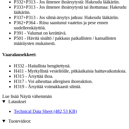
P332+P313 - Jos ilmenee ihoärsytystä: Hakeudu lääkäriin.
P333+P313 - Jos ilmenee ihoärsytystä tai ihottumaa: Hakeudu
lääkäriin.
P337+P313 - Jos silmä-ärsytys jatkuu: Hakeudu lääkäriin.
P362+P364 - Riisu saastunut vaatetus ja pese ennen
uudelleenkäyttöä.
P391 - Valumat on kerättävä.
P501 - Hävitä sisältö / pakkaus paikallisten / kansallisten
määräysten mukaisesti.
Vaaralausekkeet:
H332 - Haitallista hengitettynä.
H411 - Myrkyllistä vesieliöille, pitkäaikaisia haittavaikutuksia.
H315 - Ärsyttää ihoa.
H317 - Voi aiheuttaa allergisen ihoreaktion.
H319 - Ärsyttää voimakkaasti silmiä.
Lue lisää
Näytä vähemmän
Lataukset
Technical Data Sheet
(482,53 KB)
Tuotevideot: