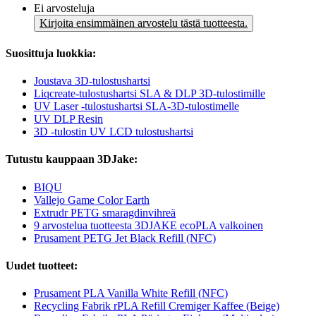
Ei arvosteluja
Kirjoita ensimmäinen arvostelu tästä tuotteesta.
Suosittuja luokkia:
Joustava 3D-tulostushartsi
Liqcreate-tulostushartsi SLA & DLP 3D-tulostimille
UV Laser -tulostushartsi SLA-3D-tulostimelle
UV DLP Resin
3D -tulostin UV LCD tulostushartsi
Tutustu kauppaan 3DJake:
BIQU
Vallejo Game Color Earth
Extrudr PETG smaragdinvihreä
9 arvostelua tuotteesta 3DJAKE ecoPLA valkoinen
Prusament PETG Jet Black Refill (NFC)
Uudet tuotteet:
Prusament PLA Vanilla White Refill (NFC)
Recycling Fabrik rPLA Refill Cremiger Kaffee (Beige)