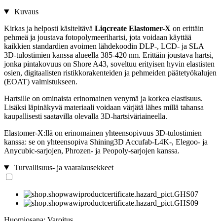
Kuvaus
Kirkas ja helposti käsiteltävä
Liqcreate Elastomer-X
on erittäin
pehmeä ja joustava fotopolymeerihartsi, jota voidaan käyttää
kaikkien standardien avoimen lähdekoodin DLP-, LCD- ja SLA
3D-tulostimien kanssa alueella 385-420 nm. Erittäin joustava hartsi,
jonka pintakovuus on Shore A43, soveltuu erityisen hyvin elastisten
osien, digitaalisten ristikkorakenteiden ja pehmeiden päätetyökalujen
(EOAT) valmistukseen.
Hartsille on ominaista erinomainen venymä ja korkea elastisuus.
Lisäksi läpinäkyvä materiaali voidaan värjätä lähes millä tahansa
kaupallisesti saatavilla olevalla 3D-hartsiväriaineella.
Elastomer-X:llä on erinomainen yhteensopivuus 3D-tulostimien
kanssa: se on yhteensopiva Shining3D Accufab-L4K-, Elegoo- ja
Anycubic-sarjojen, Phrozen- ja Peopoly-sarjojen kanssa.
Turvallisuus- ja vaaralausekkeet
Huomiosana: Varoitus