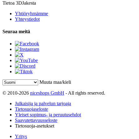
Tietoa 3DJakesta
Yhtiöryhmämme
Yhteystiedot
Seuraa meitä
Muuta maa/kieli
© 2010-2026
niceshops GmbH
- All rights reserved.
Julkaisija ja palvelun tarjoaja
Tietosuojaseloste
Yleiset sopimus- ja peruutusehdot
Saavutettavuusseloste
Tietosuoja-asetukset
Yritys