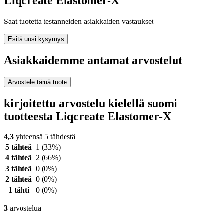
Liqcreate Elastomer-X
Saat tuotetta testanneiden asiakkaiden vastaukset
Esitä uusi kysymys
Asiakkaidemme antamat arvostelut
Arvostele tämä tuote
kirjoitettu arvostelu kielellä suomi
tuotteesta Liqcreate Elastomer-X
4,3
yhteensä 5 tähdestä
5 tähteä
1
(33%)
4 tähteä
2
(66%)
3 tähteä
0
(0%)
2 tähteä
0
(0%)
1 tähti
0
(0%)
3
arvostelua