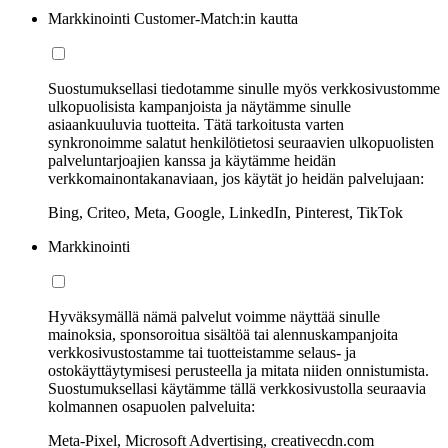
Markkinointi Customer-Match:in kautta
Suostumuksellasi tiedotamme sinulle myös verkkosivustomme
ulkopuolisista kampanjoista ja näytämme sinulle
asiaankuuluvia tuotteita. Tätä tarkoitusta varten
synkronoimme salatut henkilötietosi seuraavien ulkopuolisten
palveluntarjoajien kanssa ja käytämme heidän
verkkomainontakanaviaan, jos käytät jo heidän palvelujaan:
Bing, Criteo, Meta, Google, LinkedIn, Pinterest, TikTok
Markkinointi
Hyväksymällä nämä palvelut voimme näyttää sinulle
mainoksia, sponsoroitua sisältöä tai alennuskampanjoita
verkkosivustostamme tai tuotteistamme selaus- ja
ostokäyttäytymisesi perusteella ja mitata niiden onnistumista.
Suostumuksellasi käytämme tällä verkkosivustolla seuraavia
kolmannen osapuolen palveluita:
Meta-Pixel, Microsoft Advertising, creativecdn.com