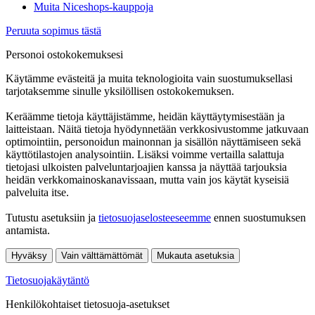
Muita Niceshops-kauppoja
Peruuta sopimus tästä
Personoi ostokokemuksesi
Käytämme evästeitä ja muita teknologioita vain suostumuksellasi
tarjotaksemme sinulle yksilöllisen ostokokemuksen.
Keräämme tietoja käyttäjistämme, heidän käyttäytymisestään ja
laitteistaan. Näitä tietoja hyödynnetään verkkosivustomme jatkuvaan
optimointiin, personoidun mainonnan ja sisällön näyttämiseen sekä
käyttötilastojen analysointiin. Lisäksi voimme vertailla salattuja
tietojasi ulkoisten palveluntarjoajien kanssa ja näyttää tarjouksia
heidän verkkomainoskanavissaan, mutta vain jos käytät kyseisiä
palveluita itse.
Tutustu asetuksiin ja
tietosuojaselosteeseemme
ennen suostumuksen
antamista.
Hyväksy
Vain välttämättömät
Mukauta asetuksia
Tietosuojakäytäntö
Henkilökohtaiset tietosuoja-asetukset