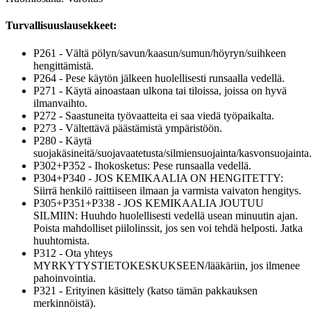
Turvallisuuslausekkeet:
P261 - Vältä pölyn/savun/kaasun/sumun/höyryn/suihkeen
hengittämistä.
P264 - Pese käytön jälkeen huolellisesti runsaalla vedellä.
P271 - Käytä ainoastaan ulkona tai tiloissa, joissa on hyvä
ilmanvaihto.
P272 - Saastuneita työvaatteita ei saa viedä työpaikalta.
P273 - Vältettävä päästämistä ympäristöön.
P280 - Käytä
suojakäsineitä/suojavaatetusta/silmiensuojainta/kasvonsuojainta
P302+P352 - Ihokosketus: Pese runsaalla vedellä.
P304+P340 - JOS KEMIKAALIA ON HENGITETTY:
Siirrä henkilö raittiiseen ilmaan ja varmista vaivaton hengitys.
P305+P351+P338 - JOS KEMIKAALIA JOUTUU
SILMIIN: Huuhdo huolellisesti vedellä usean minuutin ajan.
Poista mahdolliset piilolinssit, jos sen voi tehdä helposti. Jatka
huuhtomista.
P312 - Ota yhteys
MYRKYTYSTIETOKESKUKSEEN/lääkäriin, jos ilmenee
pahoinvointia.
P321 - Erityinen käsittely (katso tämän pakkauksen
merkinnöistä).