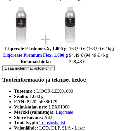
Liqcreate Elastomer-X, 1.000 g
163,99 €
(163,99 € / kg)
Liqcreate Premium Flex, 1.000 g
94,49 €
(94,49 € / kg)
Kokonaishinta:
258,48 €
Lisää molemmat ostoskoriin
Tuoteinformaatio ja tekniset tiedot:
Tuotenro.:
LIQCR-LEX01000
Sisältö:
1.000 g
EAN:
8720256386179
Valmistajan nro:
LEX01000
Merkki (valmistaja):
Liqcreate
Shore-kovuus:
A43
Tuotetyypit:
Tulostushartsi
Valonlähde:
LCD, DLP, SLA - Laser