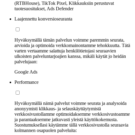
(RTBHouse), TikTok Pixel, Klikkauksiin perustuvat
tuotesuositukset, Ads Defender
Laajennettu konversioseuranta
Hyväksymällä tämän palvelun voimme paremmin seurata,
arvioida ja optimoida verkkomainontamme tehokkuutta. Tätä
varten vertaamme salattuja henkilötietojasi seuraavien
ulkoisten palveluntarjoajien kanssa, mikäli käytät jo heidän
palvelujaan:
Google Ads
Performance
Hyväksymällä nämä palvelut voimme seurata ja analysoida
anonyymisti klikkaus- ja selauskäyttäytymistä
verkkosivustollamme optimoidaksemme verkkosivustoamme
ja parantaaksemme jatkuvasti yleistä käyttökokemusta.
Suostumuksellasi käytämme tällä verkkosivustolla seuraavia
kolmannen osapuolen palveluita: