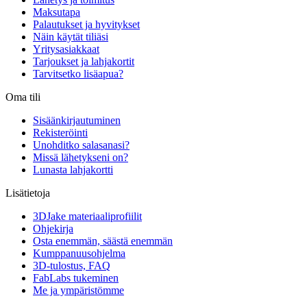
Maksutapa
Palautukset ja hyvitykset
Näin käytät tiliäsi
Yritysasiakkaat
Tarjoukset ja lahjakortit
Tarvitsetko lisäapua?
Oma tili
Sisäänkirjautuminen
Rekisteröinti
Unohditko salasanasi?
Missä lähetykseni on?
Lunasta lahjakortti
Lisätietoja
3DJake materiaaliprofiilit
Ohjekirja
Osta enemmän, säästä enemmän
Kumppanuusohjelma
3D-tulostus, FAQ
FabLabs tukeminen
Me ja ympäristömme