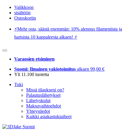
Valikkoon
sisältöön
Ostoskoriin
⚡️Mehr osta, säästä enemmän: 10% alennus filamentista ja
hartsista 10 kappaleesta alkaen! ⚡️
Varaosien etsiminen
Suomi: Ilmainen vakiotoimitus
alkaen 99,00 €
Yli 11.100 tuotetta
Tuki
Missä tilaukseni on?
Palautuslähetykset
Lähetyskulut
Maksuvaihtoehdot
Yhteystiedot
Kaikki asiakastukiaiheet