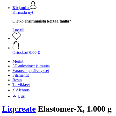
Kirjaudu
Kirjaudu nyt
Oletko
ensimmäistä kertaa täällä?
Luo tili
Ostoskori
0,00 €
Merkit
3D-tulostimet ja muuta
Varaosat ja päivitykset
Filamentit
Resin
Tarvikkeet
⚡ Alennus
🔥 Uusi
Liqcreate
Elastomer-X, 1.000 g